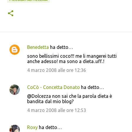
Benedetta
ha detto…
C
sono bellissimi coco!!! me li mangerei tutti
o
anche adesso! ma sono a dieta..uff..!
m
4 marzo 2008 alle ore 12:36
m
e
CoCò - Concetta Donato
ha detto…
n
@Dolcezza non sai che la parola dieta è
t
bandita dal mio blog?
i
4 marzo 2008 alle ore 12:53
Roxy
ha detto…