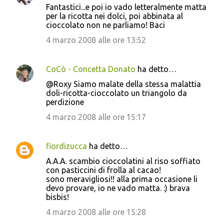
Fantastici...e poi io vado letteralmente matta
per la ricotta nei dolci, poi abbinata al
cioccolato non ne parliamo! Baci
4 marzo 2008 alle ore 13:52
CoCò - Concetta Donato
ha detto…
@Roxy Siamo malate della stessa malattia
doli-ricotta-cioccolato un triangolo da
perdizione
4 marzo 2008 alle ore 15:17
fiordizucca
ha detto…
A.A.A. scambio cioccolatini al riso soffiato
con pasticcini di frolla al cacao!
sono meravigliosi!! alla prima occasione li
devo provare, io ne vado matta. :) brava
bisbis!
4 marzo 2008 alle ore 15:28