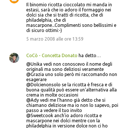
Il binomio ricotta cioccolato mi manda in
estasi, sarà che io adoro il formaggio nei
dolci sia che si tratti di ricotta, che di
philadelphia, che di
mascarpone...Complimenti sono bellissimi e
di sicuro ottimi:-)
5 marzo 2008 alle ore 13:59
CoCò - Concetta Donato
ha detto…
@Unika vedi non conoscevo il nome degli
originali ma sono deliziosi veramente
@Grazia uno solo però mi raccomando non
esagerare
@Dolcienonsolo se la ricotta è fresca e di
buona qualità può essere un'alternativa alla
crema in molte occasioni
@Ady vedi me l'hanno già detto che si
chiamano deliziose ma io non lo sapevo, poi
passo a vedere il tuo invito
@Sweetcook anch'io adoro ricotta e
mascarpone nei dolci mentre con la
philadelphia in versione dolce non ci ho