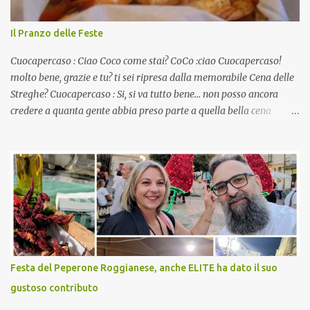
Il Pranzo delle Feste
Cuocapercaso : Ciao Coco come stai? CoCo :ciao Cuocapercaso!
molto bene, grazie e tu? ti sei ripresa dalla memorabile Cena delle
Streghe? Cuocapercaso : Si, si va tutto bene… non posso ancora
credere a quanta gente abbia preso parte a quella bella cena
virtuale! CoCo : Eh già!! E adesso con le feste che arrivano chissà
che mangiate…a proposito Cuoca cosa prepari domenica per
pranzo, racconta un po'! Perchè io avrò ospiti e cerco degli spunti...
Cuocapercaso : A dire il vero domenica prossima non preparo
nulla perché vado al Pranzo Aziendale di fine anno organizzato dai
mie capi! CoCo : Pranzo aziendale? Una bella idea! Cuocapercaso :
si, è un modo per riunirsi tutti a fine anno e tirare le somme…
naturalmente mangiando tutti insieme, con grande convivialità!
CoCo : è naturale il cibo, come sappiamo bene, funziona spesso da
Festa del Peperone Roggianese, anche ELITE ha dato il suo
collante e anche nel lavoro riesce a creare spesso l’ambiente
gustoso contributo
favorevole per molte belle opportunità, non trovi? Cuocapercaso :