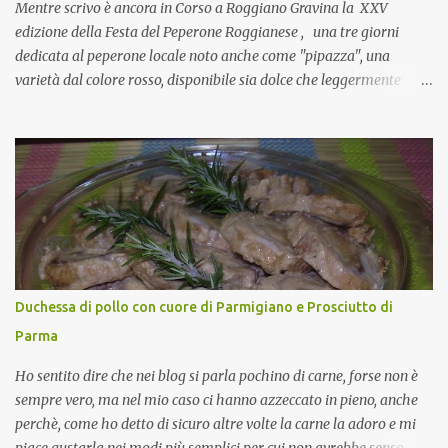
Si, concordo! …addirittura si dice...
Mentre scrivo è ancora in Corso a Roggiano Gravina la XXV
edizione della Festa del Peperone Roggianese , una tre giorni
dedicata al peperone locale noto anche come "pipazza", una
varietà dal colore rosso, disponibile sia dolce che leggermente
piccante, inserito dal Ministero delle Politiche Agricole Alimentari
e Forestali nella lista dei Prodotti Agroalimentari Tradizionali
(Pat) della Calabria. Un ingrediente versatile in cucina, utilizzato
fresco o essiccato in ricette della tradizione o in piatti innovativi.
Durante la prima serata dell'evento abbiamo avuto prova della
versatilità di questo ingrediente durante il "2° Concorso
Gastronomico di piatti a base di peperone Roggianese" ideato da
Gina Santagata , presidente dell'associazione Mongolfiera, che ha
visto coinvolte tante associazioni attive sul territorio che hanno
Duchessa di pollo con cuore di Parmigiano e Prosciutto di
voluto partecipare presentando un loro piatto a base di peperone.
Parma
Da giurata del concorso insieme agli chef Francesco Luci e ...
Ho sentito dire che nei blog si parla pochino di carne, forse non è
sempre vero, ma nel mio caso ci hanno azzeccato in pieno, anche
perchè, come ho detto di sicuro altre volte la carne la adoro e mi