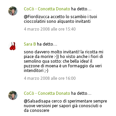
CoCò - Concetta Donato
ha detto…
@Fiordizucca accetto lo scambio i tuoi
cioccolatini sono alquanto invitanti
4 marzo 2008 alle ore 15:40
Sara B
ha detto…
sono davvero molto invitanti! la ricotta mi
piace da morire :-)) ho visto anche i fiori di
semolino qua sotto: che bella idea! il
puzzone di moena è un formaggio da veri
intenditori ;-)
4 marzo 2008 alle ore 16:00
CoCò - Concetta Donato
ha detto…
@Salsadisapa cerco di sperimentare sempre
nuove versioni per sapori già conosciuti o
da conoscere