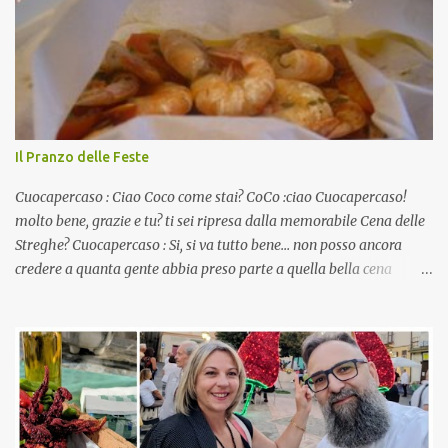
Il Pranzo delle Feste
Cuocapercaso : Ciao Coco come stai? CoCo :ciao Cuocapercaso!
molto bene, grazie e tu? ti sei ripresa dalla memorabile Cena delle
Streghe? Cuocapercaso : Si, si va tutto bene… non posso ancora
credere a quanta gente abbia preso parte a quella bella cena
virtuale! CoCo : Eh già!! E adesso con le feste che arrivano chissà
che mangiate…a proposito Cuoca cosa prepari domenica per
pranzo, racconta un po'! Perchè io avrò ospiti e cerco degli spunti...
Cuocapercaso : A dire il vero domenica prossima non preparo
nulla perché vado al Pranzo Aziendale di fine anno organizzato dai
mie capi! CoCo : Pranzo aziendale? Una bella idea! Cuocapercaso :
si, è un modo per riunirsi tutti a fine anno e tirare le somme…