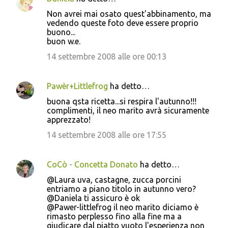
n
Non avrei mai osato quest'abbinamento, ma
t
vedendo queste foto deve essere proprio
buono...
i
buon w.e.
14 settembre 2008 alle ore 00:13
Pawèr+Littlefrog
ha detto…
buona qsta ricetta...si respira l'autunno!!!
complimenti, il neo marito avrà sicuramente
apprezzato!
14 settembre 2008 alle ore 17:55
CoCò - Concetta Donato
ha detto…
@Laura uva, castagne, zucca porcini
entriamo a piano titolo in autunno vero?
@Daniela ti assicuro è ok
@Pawer-littlefrog il neo marito diciamo è
rimasto perplesso fino alla fine ma a
giudicare dal piatto vuoto l'esperienza non