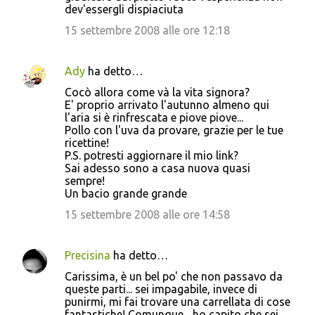
dev'essergli dispiaciuta
15 settembre 2008 alle ore 12:18
Ady
ha detto…
Cocò allora come và la vita signora?
E' proprio arrivato l'autunno almeno qui
l'aria si è rinfrescata e piove piove...
Pollo con l'uva da provare, grazie per le tue
ricettine!
P.S. potresti aggiornare il mio link?
Sai adesso sono a casa nuova quasi
sempre!
Un bacio grande grande
15 settembre 2008 alle ore 14:58
Precisina
ha detto…
Carissima, è un bel po' che non passavo da
queste parti... sei impagabile, invece di
punirmi, mi fai trovare una carrellata di cose
fantastiche! Comunque... ho capito che sei