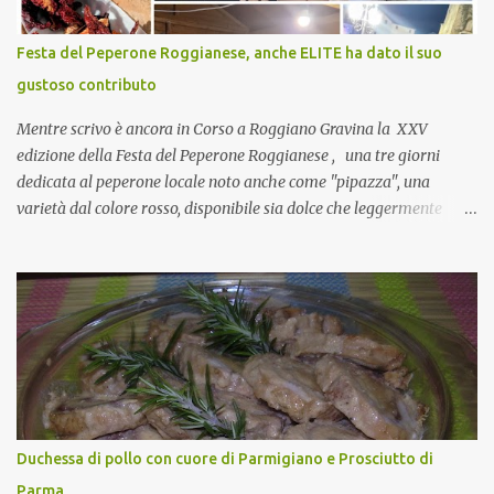
naturalmente mangiando tutti insieme, con grande convivialità!
CoCo : è naturale il cibo, come sappiamo bene, funziona spesso da
Festa del Peperone Roggianese, anche ELITE ha dato il suo
collante e anche nel lavoro riesce a creare spesso l’ambiente
gustoso contributo
favorevole per molte belle opportunità, non trovi? Cuocapercaso :
Si, concordo! …addirittura si dice...
Mentre scrivo è ancora in Corso a Roggiano Gravina la XXV
edizione della Festa del Peperone Roggianese , una tre giorni
dedicata al peperone locale noto anche come "pipazza", una
varietà dal colore rosso, disponibile sia dolce che leggermente
piccante, inserito dal Ministero delle Politiche Agricole Alimentari
e Forestali nella lista dei Prodotti Agroalimentari Tradizionali
(Pat) della Calabria. Un ingrediente versatile in cucina, utilizzato
fresco o essiccato in ricette della tradizione o in piatti innovativi.
Durante la prima serata dell'evento abbiamo avuto prova della
versatilità di questo ingrediente durante il "2° Concorso
Gastronomico di piatti a base di peperone Roggianese" ideato da
Gina Santagata , presidente dell'associazione Mongolfiera, che ha
visto coinvolte tante associazioni attive sul territorio che hanno
Duchessa di pollo con cuore di Parmigiano e Prosciutto di
voluto partecipare presentando un loro piatto a base di peperone.
Parma