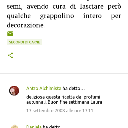
semi, avendo cura di lasciare però
qualche grappolino intero per
decorazione.
SECONDI DI CARNE
Antro Alchimista
ha detto…
C
deliziosa questa ricetta dai profumi
o
autunnali. Buon fine settimana Laura
m
13 settembre 2008 alle ore 13:11
m
e
Daniela
ha detto…