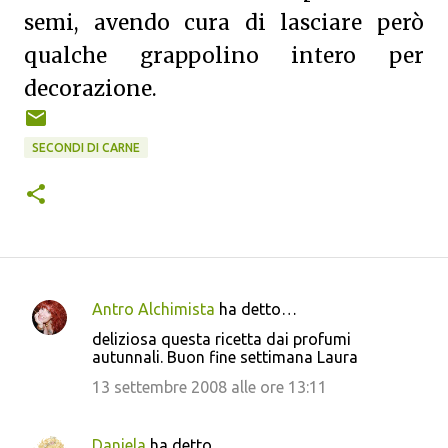
semi, avendo cura di lasciare però
qualche grappolino intero per
decorazione.
SECONDI DI CARNE
Antro Alchimista
ha detto…
C
deliziosa questa ricetta dai profumi
o
autunnali. Buon fine settimana Laura
m
13 settembre 2008 alle ore 13:11
m
e
Daniela
ha detto…