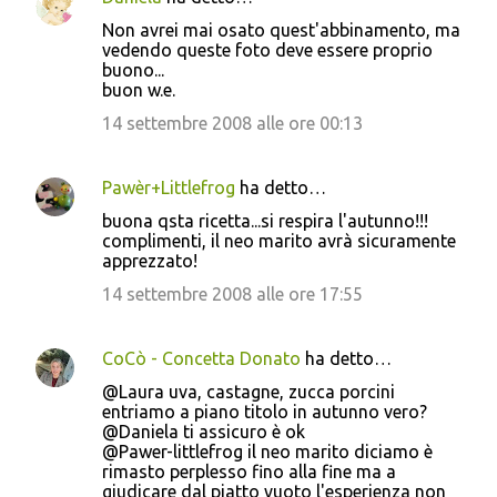
n
Non avrei mai osato quest'abbinamento, ma
t
vedendo queste foto deve essere proprio
buono...
i
buon w.e.
14 settembre 2008 alle ore 00:13
Pawèr+Littlefrog
ha detto…
buona qsta ricetta...si respira l'autunno!!!
complimenti, il neo marito avrà sicuramente
apprezzato!
14 settembre 2008 alle ore 17:55
CoCò - Concetta Donato
ha detto…
@Laura uva, castagne, zucca porcini
entriamo a piano titolo in autunno vero?
@Daniela ti assicuro è ok
@Pawer-littlefrog il neo marito diciamo è
rimasto perplesso fino alla fine ma a
giudicare dal piatto vuoto l'esperienza non