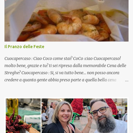
Il Pranzo delle Feste
Cuocapercaso : Ciao Coco come stai? CoCo :ciao Cuocapercaso!
molto bene, grazie e tu? ti sei ripresa dalla memorabile Cena delle
Streghe? Cuocapercaso : Si, si va tutto bene… non posso ancora
credere a quanta gente abbia preso parte a quella bella cena
virtuale! CoCo : Eh già!! E adesso con le feste che arrivano chissà
che mangiate…a proposito Cuoca cosa prepari domenica per
pranzo, racconta un po'! Perchè io avrò ospiti e cerco degli spunti...
Cuocapercaso : A dire il vero domenica prossima non preparo
nulla perché vado al Pranzo Aziendale di fine anno organizzato dai
mie capi! CoCo : Pranzo aziendale? Una bella idea! Cuocapercaso :
si, è un modo per riunirsi tutti a fine anno e tirare le somme…