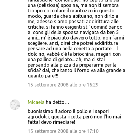
una (deliziosa) sposina, ma non ti sembra
troppo coccolare il maritozzo in questo
modo, guarda che s'abituano, non dirlo a
me, adesso siamo passati addirittura alle
critiche, si fanno esigenti sti' uomini! bando
ai consigli della spoasa navigata da ben 5
anni... m' è piaciuto davvero tutto, non farmi
scegliere, anzi, direi che potrei addirittura
pensare ad una bella cenetta a portate... il
dolcino, vabbè c'è la briochina, magari con
una pallina di gelato... ah, ma ci stai
pensando alla pizza da prepararmi per la
sfida? dai, che tanto il forno va alla grande a
quanto pare!!!
15 settembre 2008 alle ore 16:29
Micaela
ha detto…
buonissimo!!! adoro il pollo e i sapori
agrodolci, questa ricetta però non l'ho mai
fatta! devo rimediare!
15 settembre 2008 alle ore 17:10