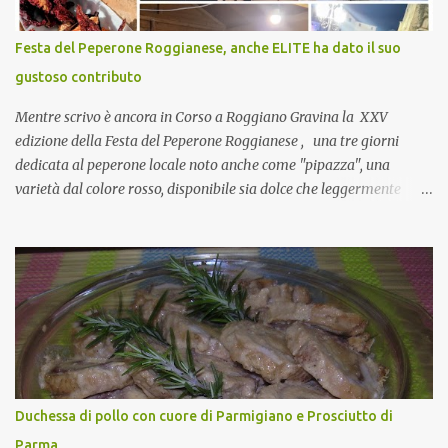
naturalmente mangiando tutti insieme, con grande convivialità!
CoCo : è naturale il cibo, come sappiamo bene, funziona spesso da
Festa del Peperone Roggianese, anche ELITE ha dato il suo
collante e anche nel lavoro riesce a creare spesso l’ambiente
gustoso contributo
favorevole per molte belle opportunità, non trovi? Cuocapercaso :
Si, concordo! …addirittura si dice...
Mentre scrivo è ancora in Corso a Roggiano Gravina la XXV
edizione della Festa del Peperone Roggianese , una tre giorni
dedicata al peperone locale noto anche come "pipazza", una
varietà dal colore rosso, disponibile sia dolce che leggermente
piccante, inserito dal Ministero delle Politiche Agricole Alimentari
e Forestali nella lista dei Prodotti Agroalimentari Tradizionali
(Pat) della Calabria. Un ingrediente versatile in cucina, utilizzato
fresco o essiccato in ricette della tradizione o in piatti innovativi.
Durante la prima serata dell'evento abbiamo avuto prova della
versatilità di questo ingrediente durante il "2° Concorso
Gastronomico di piatti a base di peperone Roggianese" ideato da
Gina Santagata , presidente dell'associazione Mongolfiera, che ha
visto coinvolte tante associazioni attive sul territorio che hanno
Duchessa di pollo con cuore di Parmigiano e Prosciutto di
voluto partecipare presentando un loro piatto a base di peperone.
Parma