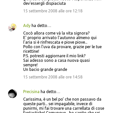
dev'essergli dispiaciuta
15 settembre 2008 alle ore 12:18
Ady
ha detto…
Cocò allora come và la vita signora?
E' proprio arrivato l'autunno almeno qui
l'aria si è rinfrescata e piove piove...
Pollo con l'uva da provare, grazie per le tue
ricettine!
P.S. potresti aggiornare il mio link?
Sai adesso sono a casa nuova quasi
sempre!
Un bacio grande grande
15 settembre 2008 alle ore 14:58
Precisina
ha detto…
Carissima, è un bel po' che non passavo da
queste parti... sei impagabile, invece di
punirmi, mi fai trovare una carrellata di cose
fantastiche! Comunque... ho capito che sei