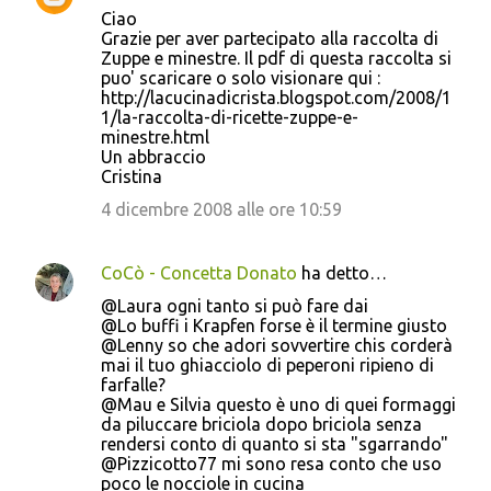
Ciao
Grazie per aver partecipato alla raccolta di
Zuppe e minestre. Il pdf di questa raccolta si
puo' scaricare o solo visionare qui :
http://lacucinadicrista.blogspot.com/2008/1
1/la-raccolta-di-ricette-zuppe-e-
minestre.html
Un abbraccio
Cristina
4 dicembre 2008 alle ore 10:59
CoCò - Concetta Donato
ha detto…
@Laura ogni tanto si può fare dai
@Lo buffi i Krapfen forse è il termine giusto
@Lenny so che adori sovvertire chis corderà
mai il tuo ghiacciolo di peperoni ripieno di
farfalle?
@Mau e Silvia questo è uno di quei formaggi
da piluccare briciola dopo briciola senza
rendersi conto di quanto si sta "sgarrando"
@Pizzicotto77 mi sono resa conto che uso
poco le nocciole in cucina