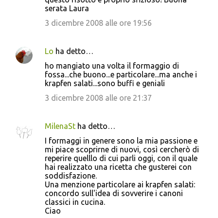
m
serata Laura
m
3 dicembre 2008 alle ore 19:56
e
n
Lo
ha detto…
t
ho mangiato una volta il formaggio di
i
fossa...che buono...e particolare...ma anche i
krapfen salati...sono buffi e geniali
3 dicembre 2008 alle ore 21:37
MilenaSt
ha detto…
I formaggi in genere sono la mia passione e
mi piace scoprirne di nuovi, così cercherò di
reperire quelllo di cui parli oggi, con il quale
hai realizzato una ricetta che gusterei con
soddisfazione.
Una menzione particolare ai krapfen salati:
concordo sull'idea di sovverire i canoni
classici in cucina.
Ciao