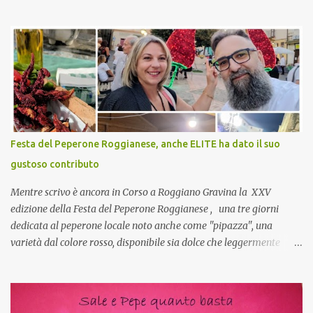
virtuale! CoCo : Eh già!! E adesso con le feste che arrivano chissà
che mangiate…a proposito Cuoca cosa prepari domenica per
pranzo, racconta un po'! Perchè io avrò ospiti e cerco degli spunti...
Cuocapercaso : A dire il vero domenica prossima non preparo
nulla perché vado al Pranzo Aziendale di fine anno organizzato dai
mie capi! CoCo : Pranzo aziendale? Una bella idea! Cuocapercaso :
si, è un modo per riunirsi tutti a fine anno e tirare le somme…
naturalmente mangiando tutti insieme, con grande convivialità!
CoCo : è naturale il cibo, come sappiamo bene, funziona spesso da
Festa del Peperone Roggianese, anche ELITE ha dato il suo
collante e anche nel lavoro riesce a creare spesso l’ambiente
gustoso contributo
favorevole per molte belle opportunità, non trovi? Cuocapercaso :
Si, concordo! …addirittura si dice...
Mentre scrivo è ancora in Corso a Roggiano Gravina la XXV
edizione della Festa del Peperone Roggianese , una tre giorni
dedicata al peperone locale noto anche come "pipazza", una
varietà dal colore rosso, disponibile sia dolce che leggermente
piccante, inserito dal Ministero delle Politiche Agricole Alimentari
e Forestali nella lista dei Prodotti Agroalimentari Tradizionali
(Pat) della Calabria. Un ingrediente versatile in cucina, utilizzato
fresco o essiccato in ricette della tradizione o in piatti innovativi.