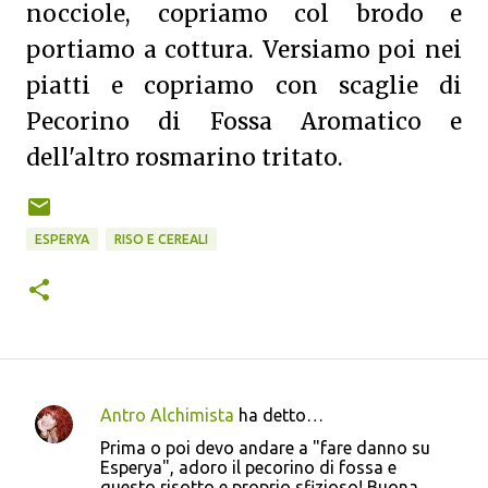
nocciole, copriamo col brodo e
portiamo a cottura. Versiamo poi nei
piatti e copriamo con scaglie di
Pecorino di Fossa Aromatico e
dell'altro rosmarino tritato.
ESPERYA
RISO E CEREALI
Antro Alchimista
ha detto…
C
Prima o poi devo andare a "fare danno su
o
Esperya", adoro il pecorino di fossa e
questo risotto e proprio sfizioso! Buona