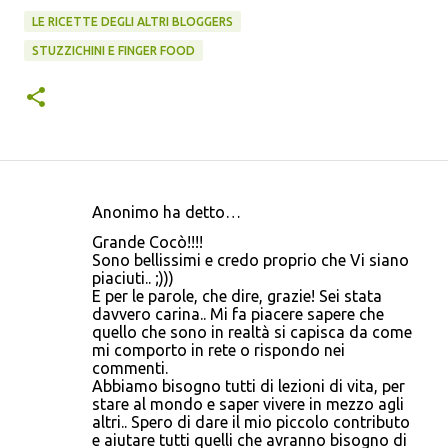
LE RICETTE DEGLI ALTRI BLOGGERS
STUZZICHINI E FINGER FOOD
Anonimo ha detto…
C
Grande Cocò!!!!
o
Sono bellissimi e credo proprio che Vi siano
piaciuti.. ;)))
m
E per le parole, che dire, grazie! Sei stata
m
davvero carina.. Mi fa piacere sapere che
quello che sono in realtà si capisca da come
e
mi comporto in rete o rispondo nei
n
commenti.
Abbiamo bisogno tutti di lezioni di vita, per
t
stare al mondo e saper vivere in mezzo agli
i
altri.. Spero di dare il mio piccolo contributo
e aiutare tutti quelli che avranno bisogno di