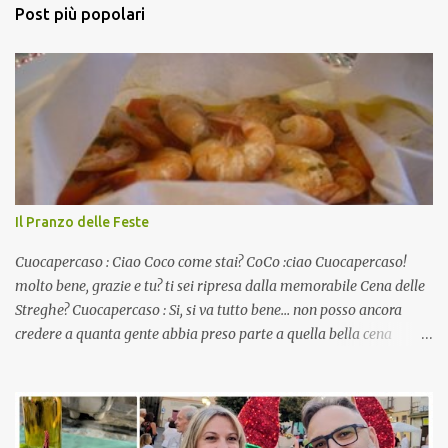
Post più popolari
Il Pranzo delle Feste
Cuocapercaso : Ciao Coco come stai? CoCo :ciao Cuocapercaso!
molto bene, grazie e tu? ti sei ripresa dalla memorabile Cena delle
Streghe? Cuocapercaso : Si, si va tutto bene… non posso ancora
credere a quanta gente abbia preso parte a quella bella cena
virtuale! CoCo : Eh già!! E adesso con le feste che arrivano chissà
che mangiate…a proposito Cuoca cosa prepari domenica per
pranzo, racconta un po'! Perchè io avrò ospiti e cerco degli spunti...
Cuocapercaso : A dire il vero domenica prossima non preparo