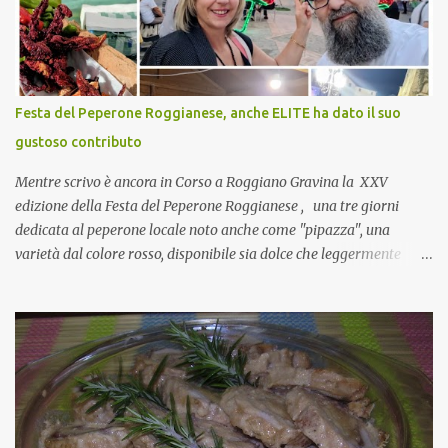
nulla perché vado al Pranzo Aziendale di fine anno organizzato dai
mie capi! CoCo : Pranzo aziendale? Una bella idea! Cuocapercaso :
si, è un modo per riunirsi tutti a fine anno e tirare le somme…
naturalmente mangiando tutti insieme, con grande convivialità!
CoCo : è naturale il cibo, come sappiamo bene, funziona spesso da
Festa del Peperone Roggianese, anche ELITE ha dato il suo
collante e anche nel lavoro riesce a creare spesso l’ambiente
gustoso contributo
favorevole per molte belle opportunità, non trovi? Cuocapercaso :
Si, concordo! …addirittura si dice...
Mentre scrivo è ancora in Corso a Roggiano Gravina la XXV
edizione della Festa del Peperone Roggianese , una tre giorni
dedicata al peperone locale noto anche come "pipazza", una
varietà dal colore rosso, disponibile sia dolce che leggermente
piccante, inserito dal Ministero delle Politiche Agricole Alimentari
e Forestali nella lista dei Prodotti Agroalimentari Tradizionali
(Pat) della Calabria. Un ingrediente versatile in cucina, utilizzato
fresco o essiccato in ricette della tradizione o in piatti innovativi.
Durante la prima serata dell'evento abbiamo avuto prova della
versatilità di questo ingrediente durante il "2° Concorso
Gastronomico di piatti a base di peperone Roggianese" ideato da
Gina Santagata , presidente dell'associazione Mongolfiera, che ha