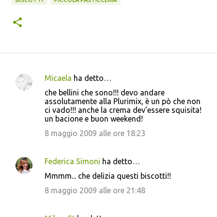
Micaela
ha detto…
C
che bellini che sono!!! devo andare
o
assolutamente alla Plurimix, è un pò che non
ci vado!!! anche la crema dev'essere squisita!
m
un bacione e buon weekend!
m
8 maggio 2009 alle ore 18:23
e
n
Federica Simoni
ha detto…
t
Mmmm... che delizia questi biscotti!!
i
8 maggio 2009 alle ore 21:48