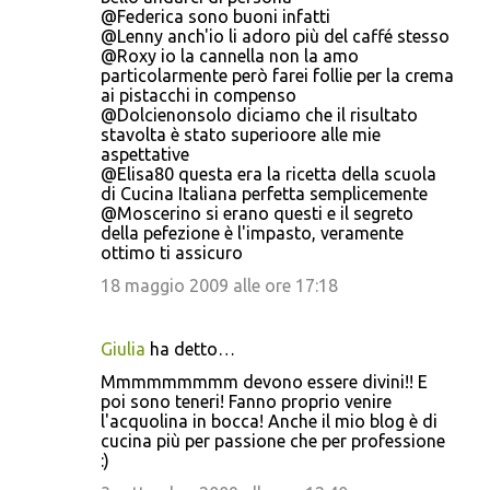
@Federica sono buoni infatti
@Lenny anch'io li adoro più del caffé stesso
@Roxy io la cannella non la amo
particolarmente però farei follie per la crema
ai pistacchi in compenso
@Dolcienonsolo diciamo che il risultato
stavolta è stato superioore alle mie
aspettative
@Elisa80 questa era la ricetta della scuola
di Cucina Italiana perfetta semplicemente
@Moscerino si erano questi e il segreto
della pefezione è l'impasto, veramente
ottimo ti assicuro
18 maggio 2009 alle ore 17:18
Giulia
ha detto…
Mmmmmmmmm devono essere divini!! E
poi sono teneri! Fanno proprio venire
l'acquolina in bocca! Anche il mio blog è di
cucina più per passione che per professione
:)