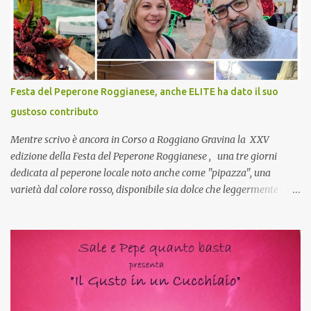
Cuocapercaso : A dire il vero domenica prossima non preparo
nulla perché vado al Pranzo Aziendale di fine anno organizzato dai
mie capi! CoCo : Pranzo aziendale? Una bella idea! Cuocapercaso :
si, è un modo per riunirsi tutti a fine anno e tirare le somme…
naturalmente mangiando tutti insieme, con grande convivialità!
CoCo : è naturale il cibo, come sappiamo bene, funziona spesso da
Festa del Peperone Roggianese, anche ELITE ha dato il suo
collante e anche nel lavoro riesce a creare spesso l’ambiente
gustoso contributo
favorevole per molte belle opportunità, non trovi? Cuocapercaso :
Si, concordo! …addirittura si dice...
Mentre scrivo è ancora in Corso a Roggiano Gravina la XXV
edizione della Festa del Peperone Roggianese , una tre giorni
dedicata al peperone locale noto anche come "pipazza", una
varietà dal colore rosso, disponibile sia dolce che leggermente
piccante, inserito dal Ministero delle Politiche Agricole Alimentari
e Forestali nella lista dei Prodotti Agroalimentari Tradizionali
(Pat) della Calabria. Un ingrediente versatile in cucina, utilizzato
fresco o essiccato in ricette della tradizione o in piatti innovativi.
Durante la prima serata dell'evento abbiamo avuto prova della
versatilità di questo ingrediente durante il "2° Concorso
Gastronomico di piatti a base di peperone Roggianese" ideato da