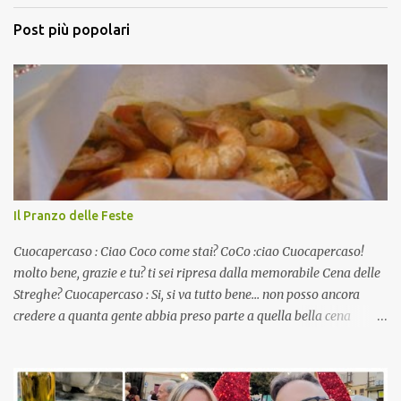
Post più popolari
Il Pranzo delle Feste
Cuocapercaso : Ciao Coco come stai? CoCo :ciao Cuocapercaso!
molto bene, grazie e tu? ti sei ripresa dalla memorabile Cena delle
Streghe? Cuocapercaso : Si, si va tutto bene… non posso ancora
credere a quanta gente abbia preso parte a quella bella cena
virtuale! CoCo : Eh già!! E adesso con le feste che arrivano chissà
che mangiate…a proposito Cuoca cosa prepari domenica per
pranzo, racconta un po'! Perchè io avrò ospiti e cerco degli spunti...