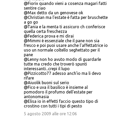
@Fiorix quando vieni a cosenza magari fatti
sentire ciao
@Max detto da un genovese ok
@Christian ma l'estate è fatta per bruschette
a go go
@Tania e la menta ti assicuro ch conferisce
quella certa freschezza
@Federica prova e mi dirai
@Mimmi è essenziale che il pane non sia
fresco e poi puoi usare anche l'affettatrice io
uso un normale coltello seghettato per il
pane
@Lenny non ho avuto modo di guardarle
tutte ma credo che troverò spunti
interessanti...crepi il lupo
@Pizzicotto77 adesso anch'io ma li devo
rifare
@Aiuolik buoni sul serio
@Fico e uva il basilico è insieme al
pomodoro il profumo dell'estate per
antonomasia
@Elisa io in effetti faccio questo tipo di
crostino con tutti i tipi di pesto
5 agosto 2009 alle ore 12:06