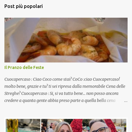
Post più popolari
Il Pranzo delle Feste
Cuocapercaso : Ciao Coco come stai? CoCo :ciao Cuocapercaso!
molto bene, grazie e tu? ti sei ripresa dalla memorabile Cena delle
Streghe? Cuocapercaso : Si, si va tutto bene… non posso ancora
credere a quanta gente abbia preso parte a quella bella cena
virtuale! CoCo : Eh già!! E adesso con le feste che arrivano chissà
che mangiate…a proposito Cuoca cosa prepari domenica per
pranzo, racconta un po'! Perchè io avrò ospiti e cerco degli spunti...
Cuocapercaso : A dire il vero domenica prossima non preparo