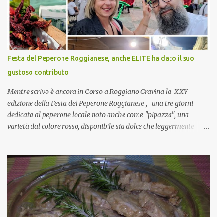
nulla perché vado al Pranzo Aziendale di fine anno organizzato dai
mie capi! CoCo : Pranzo aziendale? Una bella idea! Cuocapercaso :
si, è un modo per riunirsi tutti a fine anno e tirare le somme…
naturalmente mangiando tutti insieme, con grande convivialità!
CoCo : è naturale il cibo, come sappiamo bene, funziona spesso da
Festa del Peperone Roggianese, anche ELITE ha dato il suo
collante e anche nel lavoro riesce a creare spesso l’ambiente
gustoso contributo
favorevole per molte belle opportunità, non trovi? Cuocapercaso :
Si, concordo! …addirittura si dice...
Mentre scrivo è ancora in Corso a Roggiano Gravina la XXV
edizione della Festa del Peperone Roggianese , una tre giorni
dedicata al peperone locale noto anche come "pipazza", una
varietà dal colore rosso, disponibile sia dolce che leggermente
piccante, inserito dal Ministero delle Politiche Agricole Alimentari
e Forestali nella lista dei Prodotti Agroalimentari Tradizionali
(Pat) della Calabria. Un ingrediente versatile in cucina, utilizzato
fresco o essiccato in ricette della tradizione o in piatti innovativi.
Durante la prima serata dell'evento abbiamo avuto prova della
versatilità di questo ingrediente durante il "2° Concorso
Gastronomico di piatti a base di peperone Roggianese" ideato da