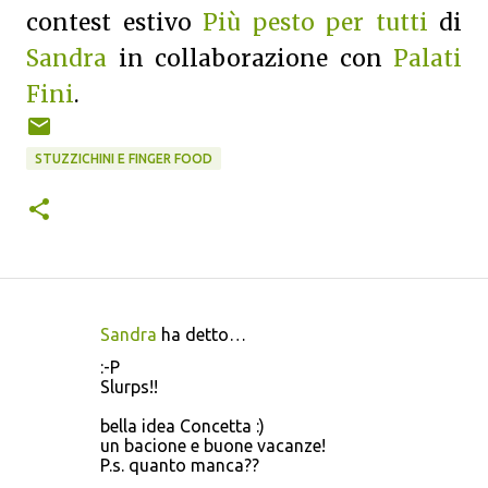
contest estivo
Più pesto per tutti
di
Sandra
in collaborazione con
Palati
Fini
.
STUZZICHINI E FINGER FOOD
Sandra
ha detto…
C
:-P
o
Slurps!!
m
bella idea Concetta :)
m
un bacione e buone vacanze!
P.s. quanto manca??
e