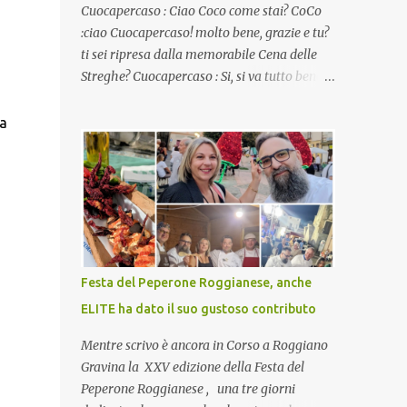
Cuocapercaso : Ciao Coco come stai? CoCo
:ciao Cuocapercaso! molto bene, grazie e tu?
ti sei ripresa dalla memorabile Cena delle
Streghe? Cuocapercaso : Si, si va tutto bene…
non posso ancora credere a quanta gente
abbia preso parte a quella bella cena
na
virtuale! CoCo : Eh già!! E adesso con le feste
che arrivano chissà che mangiate…a
proposito Cuoca cosa prepari domenica per
pranzo, racconta un po'! Perchè io avrò ospiti
e cerco degli spunti... Cuocapercaso : A dire il
vero domenica prossima non preparo nulla
perché vado al Pranzo Aziendale di fine
Festa del Peperone Roggianese, anche
anno organizzato dai mie capi! CoCo :
ELITE ha dato il suo gustoso contributo
Pranzo aziendale? Una bella idea!
Cuocapercaso : si, è un modo per riunirsi
Mentre scrivo è ancora in Corso a Roggiano
tutti a fine anno e tirare le somme…
Gravina la XXV edizione della Festa del
naturalmente mangiando tutti insieme, con
Peperone Roggianese , una tre giorni
grande convivialità! CoCo : è naturale il cibo,