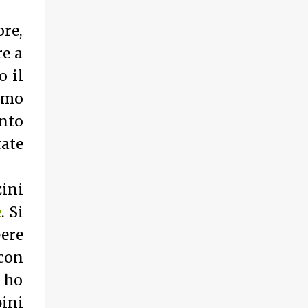
ore,
re a
o il
amo
unto
tate
zini
e
. Si
pere
 con
e ho
pini