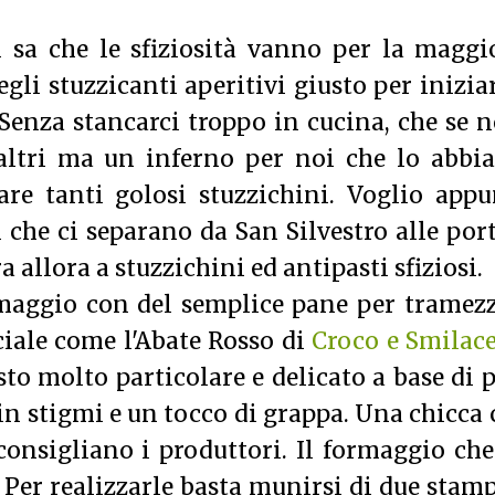
 sa che le sfiziosità vanno per la maggi
li stuzzicanti aperitivi giusto per inizia
Senza stancarci troppo in cucina, che se n
 altri ma un inferno per noi che lo abbi
are tanti golosi stuzzichini. Voglio app
i che ci separano da San Silvestro alle por
 allora a stuzzichini ed antipasti sfiziosi.
rmaggio con del semplice pane per tramez
ciale come l'Abate Rosso di
Croco e Smilac
sto molto particolare e delicato a base di 
in stigmi e un tocco di grappa. Una chicca
consigliano i produttori. Il formaggio ch
. Per realizzarle basta munirsi di due stam