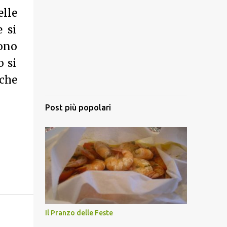
elle
e si
gono
o si
nche
Post più popolari
Il Pranzo delle Feste