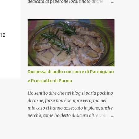
dedicata al peperone locale noto anche
come sappiamo bene, funziona spesso da
come "pipazza", una varietà dal colore rosso,
collante e anche nel lavoro riesce a creare
disponibile sia dolce che leggermente
spesso l’ambiente favorevole per molte belle
piccante, inserito dal Ministero delle
opportunità, non trovi? Cuocapercaso : Si,
Politiche Agricole Alimentari e Forestali
010
concordo! …addirittura si dice...
nella lista dei Prodotti Agroalimentari
Tradizionali (Pat) della Calabria. Un
ingrediente versatile in cucina, utilizzato
fresco o essiccato in ricette della tradizione o
in piatti innovativi. Durante la prima serata
Duchessa di pollo con cuore di Parmigiano
dell'evento abbiamo avuto prova della
e Prosciutto di Parma
versatilità di questo ingrediente durante il
"2° Concorso Gastronomico di piatti a base
Ho sentito dire che nei blog si parla pochino
di peperone Roggianese" ideato da Gina
di carne, forse non è sempre vero, ma nel
Santagata , presidente
mio caso ci hanno azzeccato in pieno, anche
dell'associazione Mongolfiera, che ha visto
perchè, come ho detto di sicuro altre volte la
coinvolte tante associazioni attive sul
carne la adoro e mi piace gustarla nei modi
territorio che hanno voluto partecipare
più semplici per cui non avrebbe senso
presentando un loro piatto a base di
inserirne la ricetta nel blog. La ricetta di oggi