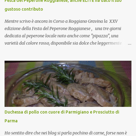
Festa del Peperone Roggianese, anche ELITE ha dato il suo
collante e anche nel lavoro riesce a creare spesso l’ambiente
gustoso contributo
favorevole per molte belle opportunità, non trovi? Cuocapercaso :
Si, concordo! …addirittura si dice...
Mentre scrivo è ancora in Corso a Roggiano Gravina la XXV
edizione della Festa del Peperone Roggianese , una tre giorni
dedicata al peperone locale noto anche come "pipazza", una
varietà dal colore rosso, disponibile sia dolce che leggermente
piccante, inserito dal Ministero delle Politiche Agricole Alimentari
e Forestali nella lista dei Prodotti Agroalimentari Tradizionali
(Pat) della Calabria. Un ingrediente versatile in cucina, utilizzato
fresco o essiccato in ricette della tradizione o in piatti innovativi.
Durante la prima serata dell'evento abbiamo avuto prova della
versatilità di questo ingrediente durante il "2° Concorso
Gastronomico di piatti a base di peperone Roggianese" ideato da
Gina Santagata , presidente dell'associazione Mongolfiera, che ha
visto coinvolte tante associazioni attive sul territorio che hanno
Duchessa di pollo con cuore di Parmigiano e Prosciutto di
voluto partecipare presentando un loro piatto a base di peperone.
Parma
Da giurata del concorso insieme agli chef Francesco Luci e ...
Ho sentito dire che nei blog si parla pochino di carne, forse non è