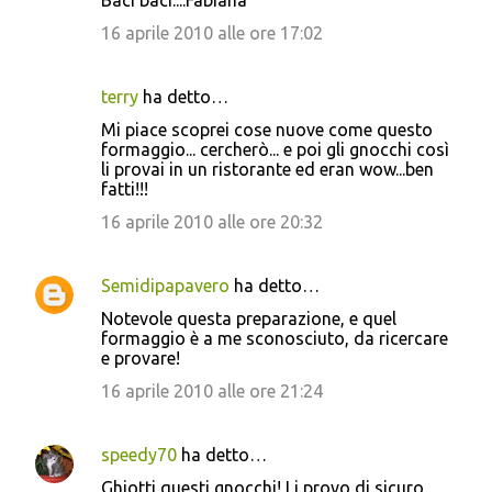
Baci baci....Fabiana
n
16 aprile 2010 alle ore 17:02
t
i
terry
ha detto…
Mi piace scoprei cose nuove come questo
formaggio... cercherò... e poi gli gnocchi così
li provai in un ristorante ed eran wow...ben
fatti!!!
16 aprile 2010 alle ore 20:32
Semidipapavero
ha detto…
Notevole questa preparazione, e quel
formaggio è a me sconosciuto, da ricercare
e provare!
16 aprile 2010 alle ore 21:24
speedy70
ha detto…
Ghiotti questi gnocchi! Li provo di sicuro,