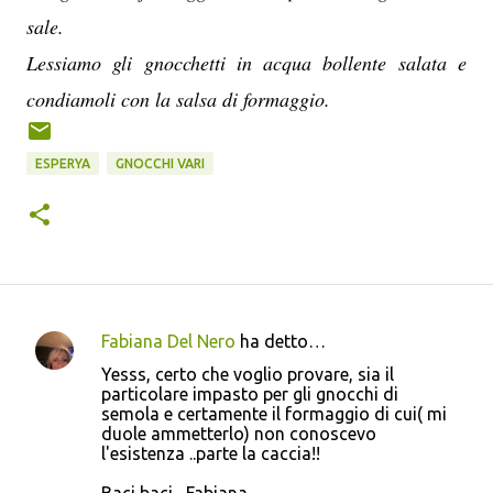
sale.
Lessiamo gli gnocchetti in acqua bollente salata e
condiamoli con la salsa di formaggio.
ESPERYA
GNOCCHI VARI
Fabiana Del Nero
ha detto…
C
Yesss, certo che voglio provare, sia il
o
particolare impasto per gli gnocchi di
semola e certamente il formaggio di cui( mi
m
duole ammetterlo) non conoscevo
m
l'esistenza ..parte la caccia!!
e