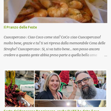
Il Pranzo delle Feste
Cuocapercaso : Ciao Coco come stai? CoCo :ciao Cuocapercaso!
molto bene, grazie e tu? ti sei ripresa dalla memorabile Cena delle
Streghe? Cuocapercaso : Si, si va tutto bene… non posso ancora
credere a quanta gente abbia preso parte a quella bella cena
virtuale! CoCo : Eh già!! E adesso con le feste che arrivano chissà
che mangiate…a proposito Cuoca cosa prepari domenica per
pranzo, racconta un po'! Perchè io avrò ospiti e cerco degli spunti...
Cuocapercaso : A dire il vero domenica prossima non preparo
nulla perché vado al Pranzo Aziendale di fine anno organizzato dai
mie capi! CoCo : Pranzo aziendale? Una bella idea! Cuocapercaso :
si, è un modo per riunirsi tutti a fine anno e tirare le somme…
naturalmente mangiando tutti insieme, con grande convivialità!
CoCo : è naturale il cibo, come sappiamo bene, funziona spesso da