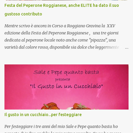
CoCo : è naturale il cibo, come sappiamo bene, funziona spesso da
Festa del Peperone Roggianese, anche ELITE ha dato il suo
collante e anche nel lavoro riesce a creare spesso l’ambiente
gustoso contributo
favorevole per molte belle opportunità, non trovi? Cuocapercaso :
Si, concordo! …addirittura si dice...
Mentre scrivo è ancora in Corso a Roggiano Gravina la XXV
edizione della Festa del Peperone Roggianese , una tre giorni
dedicata al peperone locale noto anche come "pipazza", una
varietà dal colore rosso, disponibile sia dolce che leggermente
piccante, inserito dal Ministero delle Politiche Agricole Alimentari
e Forestali nella lista dei Prodotti Agroalimentari Tradizionali
(Pat) della Calabria. Un ingrediente versatile in cucina, utilizzato
fresco o essiccato in ricette della tradizione o in piatti innovativi.
Durante la prima serata dell'evento abbiamo avuto prova della
versatilità di questo ingrediente durante il "2° Concorso
Gastronomico di piatti a base di peperone Roggianese" ideato da
Gina Santagata , presidente dell'associazione Mongolfiera, che ha
visto coinvolte tante associazioni attive sul territorio che hanno
Il gusto in un cucchiaio...per festeggiare
voluto partecipare presentando un loro piatto a base di peperone.
Da giurata del concorso insieme agli chef Francesco Luci e ...
Per festeggiare i tre anni del mio Sale e Pepe quanto basta ho