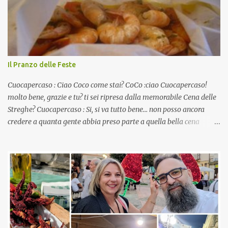
Il Pranzo delle Feste
Cuocapercaso : Ciao Coco come stai? CoCo :ciao Cuocapercaso!
molto bene, grazie e tu? ti sei ripresa dalla memorabile Cena delle
Streghe? Cuocapercaso : Si, si va tutto bene… non posso ancora
credere a quanta gente abbia preso parte a quella bella cena
virtuale! CoCo : Eh già!! E adesso con le feste che arrivano chissà
che mangiate…a proposito Cuoca cosa prepari domenica per
pranzo, racconta un po'! Perchè io avrò ospiti e cerco degli spunti...
Cuocapercaso : A dire il vero domenica prossima non preparo
nulla perché vado al Pranzo Aziendale di fine anno organizzato dai
mie capi! CoCo : Pranzo aziendale? Una bella idea! Cuocapercaso :
si, è un modo per riunirsi tutti a fine anno e tirare le somme…
naturalmente mangiando tutti insieme, con grande convivialità!