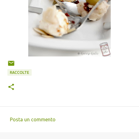
RACCOLTE
Posta un commento
C
o