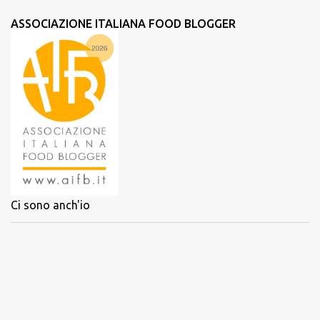
m
ASSOCIAZIONE ITALIANA FOOD BLOGGER
m
e
n
t
i
Ci sono anch'io