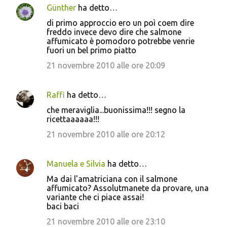
Günther
ha detto…
C
di primo approccio ero un poì coem dire
o
freddo invece devo dire che salmone
affumicato è pomodoro potrebbe venrie
m
fuori un bel primo piatto
m
21 novembre 2010 alle ore 20:09
e
n
Raffi
ha detto…
t
che meraviglia...buonissima!!! segno la
i
ricettaaaaaa!!!
21 novembre 2010 alle ore 20:12
Manuela e Silvia
ha detto…
Ma dai l'amatriciana con il salmone
affumicato? Assolutmanete da provare, una
variante che ci piace assai!
baci baci
21 novembre 2010 alle ore 23:10