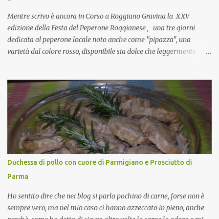
favorevole per molte belle opportunità, non trovi? Cuocapercaso :
Si, concordo! …addirittura si dice...
Mentre scrivo è ancora in Corso a Roggiano Gravina la XXV
edizione della Festa del Peperone Roggianese , una tre giorni
dedicata al peperone locale noto anche come "pipazza", una
varietà dal colore rosso, disponibile sia dolce che leggermente
piccante, inserito dal Ministero delle Politiche Agricole Alimentari
e Forestali nella lista dei Prodotti Agroalimentari Tradizionali
(Pat) della Calabria. Un ingrediente versatile in cucina, utilizzato
fresco o essiccato in ricette della tradizione o in piatti innovativi.
Durante la prima serata dell'evento abbiamo avuto prova della
versatilità di questo ingrediente durante il "2° Concorso
Gastronomico di piatti a base di peperone Roggianese" ideato da
Gina Santagata , presidente dell'associazione Mongolfiera, che ha
visto coinvolte tante associazioni attive sul territorio che hanno
Duchessa di pollo con cuore di Parmigiano e Prosciutto di
voluto partecipare presentando un loro piatto a base di peperone.
Parma
Da giurata del concorso insieme agli chef Francesco Luci e ...
Ho sentito dire che nei blog si parla pochino di carne, forse non è
sempre vero, ma nel mio caso ci hanno azzeccato in pieno, anche