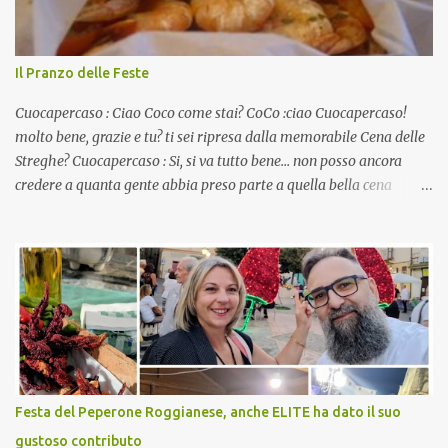
Il Pranzo delle Feste
Cuocapercaso : Ciao Coco come stai? CoCo :ciao Cuocapercaso!
molto bene, grazie e tu? ti sei ripresa dalla memorabile Cena delle
Streghe? Cuocapercaso : Si, si va tutto bene… non posso ancora
credere a quanta gente abbia preso parte a quella bella cena
virtuale! CoCo : Eh già!! E adesso con le feste che arrivano chissà
che mangiate…a proposito Cuoca cosa prepari domenica per
pranzo, racconta un po'! Perchè io avrò ospiti e cerco degli spunti...
Cuocapercaso : A dire il vero domenica prossima non preparo
nulla perché vado al Pranzo Aziendale di fine anno organizzato dai
mie capi! CoCo : Pranzo aziendale? Una bella idea! Cuocapercaso :
si, è un modo per riunirsi tutti a fine anno e tirare le somme…
naturalmente mangiando tutti insieme, con grande convivialità!
CoCo : è naturale il cibo, come sappiamo bene, funziona spesso da
Festa del Peperone Roggianese, anche ELITE ha dato il suo
collante e anche nel lavoro riesce a creare spesso l’ambiente
gustoso contributo