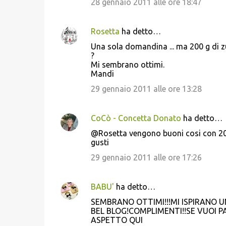
28 gennaio 2011 alle ore 18:47
i
Rosetta
ha detto…
Una sola domandina ... ma 200 g di 
?
Mi sembrano ottimi.
Mandi
29 gennaio 2011 alle ore 13:28
CoCò - Concetta Donato
ha detto…
@Rosetta vengono buoni cosi con 200 
gusti
29 gennaio 2011 alle ore 17:26
BABU'
ha detto…
SEMBRANO OTTIMI!!!MI ISPIRANO UN
BEL BLOG!COMPLIMENTI!!SE VUOI P
ASPETTO QUI