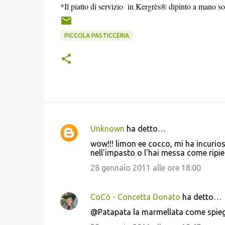
*Il piatto di servizio in Kergrès® dipinto a mano s
PICCOLA PASTICCERIA
Unknown
ha detto…
C
wow!!! limon ee cocco, mi ha incurios
o
nell'impasto o l'hai messa come ripi
m
28 gennaio 2011 alle ore 18:00
m
e
CoCò - Concetta Donato
ha detto…
n
@Patapata la marmellata come spiego
t