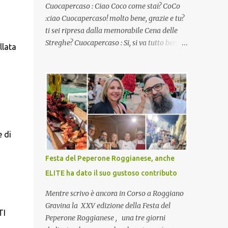
Cuocapercaso : Ciao Coco come stai? CoCo
:ciao Cuocapercaso! molto bene, grazie e tu?
ti sei ripresa dalla memorabile Cena delle
Streghe? Cuocapercaso : Si, si va tutto bene…
llata
non posso ancora credere a quanta gente
abbia preso parte a quella bella cena
virtuale! CoCo : Eh già!! E adesso con le feste
che arrivano chissà che mangiate…a
proposito Cuoca cosa prepari domenica per
pranzo, racconta un po'! Perchè io avrò ospiti
e cerco degli spunti... Cuocapercaso : A dire il
 di
vero domenica prossima non preparo nulla
perché vado al Pranzo Aziendale di fine
Festa del Peperone Roggianese, anche
anno organizzato dai mie capi! CoCo :
ELITE ha dato il suo gustoso contributo
Pranzo aziendale? Una bella idea!
Cuocapercaso : si, è un modo per riunirsi
Mentre scrivo è ancora in Corso a Roggiano
tutti a fine anno e tirare le somme…
Gravina la XXV edizione della Festa del
TI
naturalmente mangiando tutti insieme, con
Peperone Roggianese , una tre giorni
grande convivialità! CoCo : è naturale il cibo,