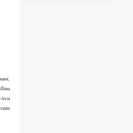
mani,
llina
circa
erata