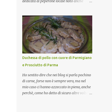
dedicata al peperone locale noto anche
come sappiamo bene, funziona spesso da
come "pipazza", una varietà dal colore rosso,
collante e anche nel lavoro riesce a creare
disponibile sia dolce che leggermente
spesso l’ambiente favorevole per molte belle
piccante, inserito dal Ministero delle
opportunità, non trovi? Cuocapercaso : Si,
Politiche Agricole Alimentari e Forestali
concordo! …addirittura si dice...
nella lista dei Prodotti Agroalimentari
Tradizionali (Pat) della Calabria. Un
ingrediente versatile in cucina, utilizzato
fresco o essiccato in ricette della tradizione o
in piatti innovativi. Durante la prima serata
Duchessa di pollo con cuore di Parmigiano
dell'evento abbiamo avuto prova della
e Prosciutto di Parma
versatilità di questo ingrediente durante il
"2° Concorso Gastronomico di piatti a base
Ho sentito dire che nei blog si parla pochino
di peperone Roggianese" ideato da Gina
di carne, forse non è sempre vero, ma nel
Santagata , presidente
mio caso ci hanno azzeccato in pieno, anche
dell'associazione Mongolfiera, che ha visto
perchè, come ho detto di sicuro altre volte la
coinvolte tante associazioni attive sul
carne la adoro e mi piace gustarla nei modi
territorio che hanno voluto partecipare
più semplici per cui non avrebbe senso
presentando un loro piatto a base di
inserirne la ricetta nel blog. La ricetta di oggi