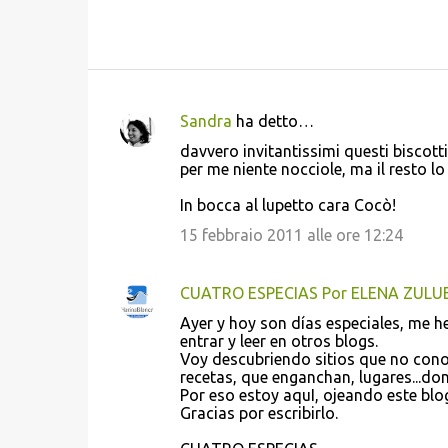
Sandra
ha detto…
C
davvero invitantissimi questi biscotti
o
per me niente nocciole, ma il resto lo
m
In bocca al lupetto cara Cocò!
m
15 febbraio 2011 alle ore 12:24
e
n
CUATRO ESPECIAS Por ELENA ZUL
t
Ayer y hoy son días especiales, me h
i
entrar y leer en otros blogs.
Voy descubriendo sitios que no cono
recetas, que enganchan, lugares...do
Por eso estoy aquI, ojeando este blo
Gracias por escribirlo.