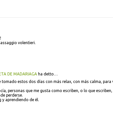
!
 assaggio volentieri.
UETA DE MADARIAGA
ha detto…
e tomado estos dos días con más relax, con más calma, para v
cía, personas que me gusta como escriben, o lo que escriben,
nde perderse.
g y aprendiendo de él.