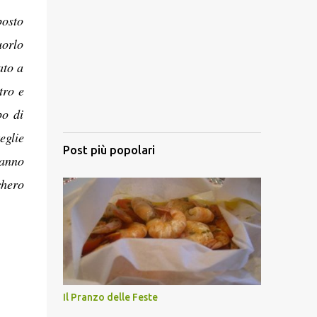
posto
uorlo
ato a
tro e
po di
eglie
Post più popolari
ranno
chero
Il Pranzo delle Feste