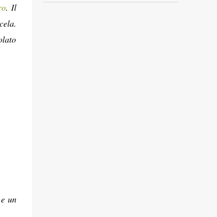
ro
. Il
cela.
olato
 e un