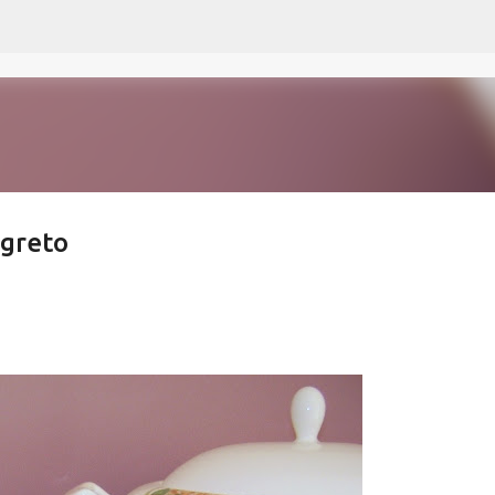
Passa ai contenuti principali
egreto