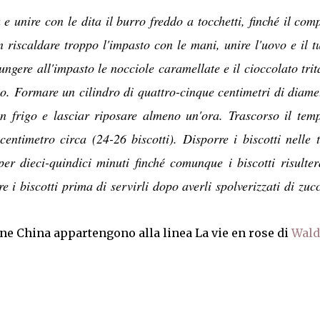
e unire con le dita il burro freddo a tocchetti, finché il com
 riscaldare troppo l'impasto con le mani, unire l'uovo e il t
gere all'impasto le nocciole caramellate e il cioccolato trit
eo. Formare un cilindro di quattro-cinque centimetri di diame
 in frigo e lasciar riposare almeno un'ora. Trascorso il tem
 centimetro circa (24-26 biscotti). Disporre i biscotti nelle t
per dieci-quindici minuti finché comunque i biscotti risulte
re i biscotti prima di servirli dopo averli spolverizzati di zuc
one China appartengono alla linea La vie en rose di
Wald