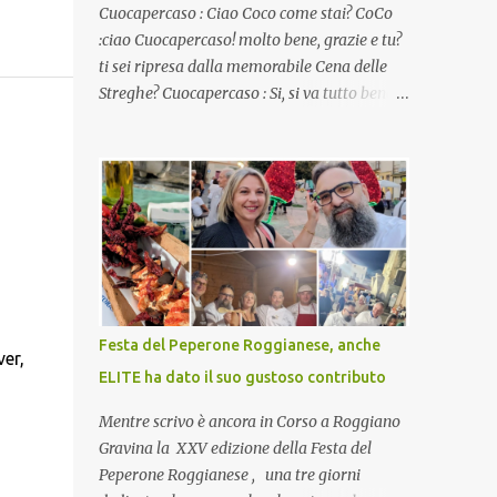
Cuocapercaso : Ciao Coco come stai? CoCo
:ciao Cuocapercaso! molto bene, grazie e tu?
ti sei ripresa dalla memorabile Cena delle
Streghe? Cuocapercaso : Si, si va tutto bene…
non posso ancora credere a quanta gente
abbia preso parte a quella bella cena
virtuale! CoCo : Eh già!! E adesso con le feste
che arrivano chissà che mangiate…a
proposito Cuoca cosa prepari domenica per
pranzo, racconta un po'! Perchè io avrò ospiti
e cerco degli spunti... Cuocapercaso : A dire il
vero domenica prossima non preparo nulla
perché vado al Pranzo Aziendale di fine
Festa del Peperone Roggianese, anche
er,
anno organizzato dai mie capi! CoCo :
ELITE ha dato il suo gustoso contributo
Pranzo aziendale? Una bella idea!
Cuocapercaso : si, è un modo per riunirsi
Mentre scrivo è ancora in Corso a Roggiano
tutti a fine anno e tirare le somme…
Gravina la XXV edizione della Festa del
naturalmente mangiando tutti insieme, con
Peperone Roggianese , una tre giorni
grande convivialità! CoCo : è naturale il cibo,