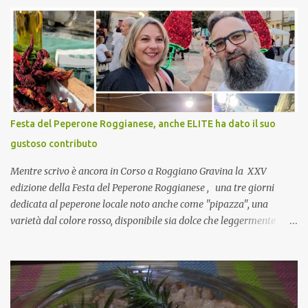
che mangiate…a proposito Cuoca cosa prepari domenica per
pranzo, racconta un po'! Perchè io avrò ospiti e cerco degli spunti...
Cuocapercaso : A dire il vero domenica prossima non preparo
nulla perché vado al Pranzo Aziendale di fine anno organizzato dai
mie capi! CoCo : Pranzo aziendale? Una bella idea! Cuocapercaso :
si, è un modo per riunirsi tutti a fine anno e tirare le somme…
naturalmente mangiando tutti insieme, con grande convivialità!
CoCo : è naturale il cibo, come sappiamo bene, funziona spesso da
Festa del Peperone Roggianese, anche ELITE ha dato il suo
collante e anche nel lavoro riesce a creare spesso l’ambiente
gustoso contributo
favorevole per molte belle opportunità, non trovi? Cuocapercaso :
Si, concordo! …addirittura si dice...
Mentre scrivo è ancora in Corso a Roggiano Gravina la XXV
edizione della Festa del Peperone Roggianese , una tre giorni
dedicata al peperone locale noto anche come "pipazza", una
varietà dal colore rosso, disponibile sia dolce che leggermente
piccante, inserito dal Ministero delle Politiche Agricole Alimentari
e Forestali nella lista dei Prodotti Agroalimentari Tradizionali
(Pat) della Calabria. Un ingrediente versatile in cucina, utilizzato
fresco o essiccato in ricette della tradizione o in piatti innovativi.
Durante la prima serata dell'evento abbiamo avuto prova della