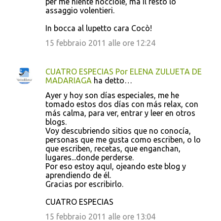
per me niente nocciole, ma il resto lo
assaggio volentieri.
m
m
In bocca al lupetto cara Cocò!
e
15 febbraio 2011 alle ore 12:24
n
t
CUATRO ESPECIAS Por ELENA ZULUETA DE
i
MADARIAGA
ha detto…
Ayer y hoy son días especiales, me he
tomado estos dos días con más relax, con
más calma, para ver, entrar y leer en otros
blogs.
Voy descubriendo sitios que no conocía,
personas que me gusta como escriben, o lo
que escriben, recetas, que enganchan,
lugares...donde perderse.
Por eso estoy aquI, ojeando este blog y
aprendiendo de él.
Gracias por escribirlo.
CUATRO ESPECIAS
15 febbraio 2011 alle ore 13:04