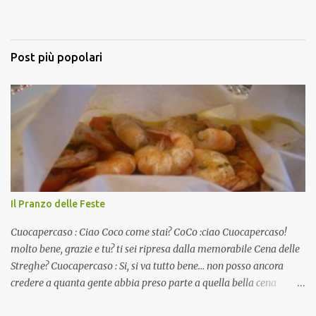
Post più popolari
Il Pranzo delle Feste
Cuocapercaso : Ciao Coco come stai? CoCo :ciao Cuocapercaso!
molto bene, grazie e tu? ti sei ripresa dalla memorabile Cena delle
Streghe? Cuocapercaso : Si, si va tutto bene… non posso ancora
credere a quanta gente abbia preso parte a quella bella cena
virtuale! CoCo : Eh già!! E adesso con le feste che arrivano chissà