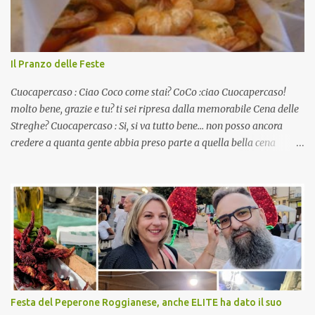
Il Pranzo delle Feste
Cuocapercaso : Ciao Coco come stai? CoCo :ciao Cuocapercaso!
molto bene, grazie e tu? ti sei ripresa dalla memorabile Cena delle
Streghe? Cuocapercaso : Si, si va tutto bene… non posso ancora
credere a quanta gente abbia preso parte a quella bella cena
virtuale! CoCo : Eh già!! E adesso con le feste che arrivano chissà
che mangiate…a proposito Cuoca cosa prepari domenica per
pranzo, racconta un po'! Perchè io avrò ospiti e cerco degli spunti...
Cuocapercaso : A dire il vero domenica prossima non preparo
nulla perché vado al Pranzo Aziendale di fine anno organizzato dai
mie capi! CoCo : Pranzo aziendale? Una bella idea! Cuocapercaso :
si, è un modo per riunirsi tutti a fine anno e tirare le somme…
naturalmente mangiando tutti insieme, con grande convivialità!
CoCo : è naturale il cibo, come sappiamo bene, funziona spesso da
Festa del Peperone Roggianese, anche ELITE ha dato il suo
collante e anche nel lavoro riesce a creare spesso l’ambiente