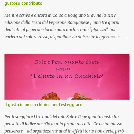
gustoso contributo
favorevole per molte belle opportunità, non trovi? Cuocapercaso :
Si, concordo! …addirittura si dice...
Mentre scrivo è ancora in Corso a Roggiano Gravina la XXV
edizione della Festa del Peperone Roggianese , una tre giorni
dedicata al peperone locale noto anche come "pipazza", una
varietà dal colore rosso, disponibile sia dolce che leggermente
piccante, inserito dal Ministero delle Politiche Agricole Alimentari
e Forestali nella lista dei Prodotti Agroalimentari Tradizionali
(Pat) della Calabria. Un ingrediente versatile in cucina, utilizzato
fresco o essiccato in ricette della tradizione o in piatti innovativi.
Durante la prima serata dell'evento abbiamo avuto prova della
versatilità di questo ingrediente durante il "2° Concorso
Gastronomico di piatti a base di peperone Roggianese" ideato da
Gina Santagata , presidente dell'associazione Mongolfiera, che ha
visto coinvolte tante associazioni attive sul territorio che hanno
Il gusto in un cucchiaio...per festeggiare
voluto partecipare presentando un loro piatto a base di peperone.
Da giurata del concorso insieme agli chef Francesco Luci e ...
Per festeggiare i tre anni del mio Sale e Pepe quanto basta ho
pensato di indire anch'io la mia prima raccolta. Ce ne ho messo -
penserete - ad organizzarne una! In effetti torto non avete, però