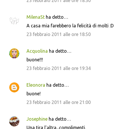
23 febbraio 2011 alle ore 18:30
m
m
MilenaSt
ha detto…
e
A casa mia farebbero la felicità di molti :D
n
23 febbraio 2011 alle ore 18:50
t
i
Acquolina
ha detto…
buone!!!
23 febbraio 2011 alle ore 19:34
Eleonora
ha detto…
buone!
23 febbraio 2011 alle ore 21:00
Josephine
ha detto…
Una tira l'altra...complimenti.