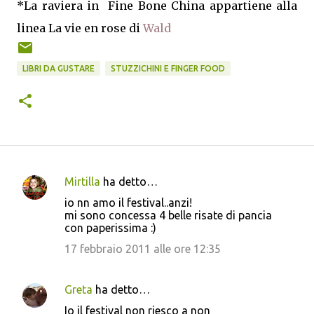
*La raviera in Fine Bone China appartiene alla
linea La vie en rose di
Wald
LIBRI DA GUSTARE
STUZZICHINI E FINGER FOOD
Mirtilla
ha detto…
C
io nn amo il festival..anzi!
o
mi sono concessa 4 belle risate di pancia
con paperissima :)
m
m
17 febbraio 2011 alle ore 12:35
e
n
Greta
ha detto…
t
Io il festival non riesco a non