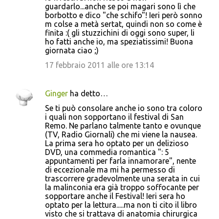
guardarlo...anche se poi magari sono lì che
i
borbotto e dico "che schifo"! Ieri però sonno
m colse a metà sertat, quindi non so come è
finita :( gli stuzzichini di oggi sono super, li
ho fatti anche io, ma speziatissimi! Buona
giornata ciao ;)
17 febbraio 2011 alle ore 13:14
Ginger
ha detto…
Se ti può consolare anche io sono tra coloro
i quali non sopportano il festival di San
Remo. Ne parlano talmente tanto e ovunque
(TV, Radio Giornali) che mi viene la nausea.
La prima sera ho optato per un delizioso
DVD, una commedia romantica ": 5
appuntamenti per farla innamorare", nente
di eccezionale ma mi ha permesso di
trascorrere gradevolmente una serata in cui
la malinconia era già troppo soffocante per
sopportare anche il Festival! Ieri sera ho
optato per la lettura.....ma non ti cito il libro
visto che si trattava di anatomia chirurgica