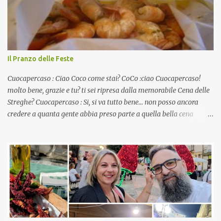
Il Pranzo delle Feste
Cuocapercaso : Ciao Coco come stai? CoCo :ciao Cuocapercaso!
molto bene, grazie e tu? ti sei ripresa dalla memorabile Cena delle
Streghe? Cuocapercaso : Si, si va tutto bene… non posso ancora
credere a quanta gente abbia preso parte a quella bella cena
virtuale! CoCo : Eh già!! E adesso con le feste che arrivano chissà
che mangiate…a proposito Cuoca cosa prepari domenica per
pranzo, racconta un po'! Perchè io avrò ospiti e cerco degli spunti...
Cuocapercaso : A dire il vero domenica prossima non preparo
nulla perché vado al Pranzo Aziendale di fine anno organizzato dai
mie capi! CoCo : Pranzo aziendale? Una bella idea! Cuocapercaso :
si, è un modo per riunirsi tutti a fine anno e tirare le somme…
naturalmente mangiando tutti insieme, con grande convivialità!
CoCo : è naturale il cibo, come sappiamo bene, funziona spesso da