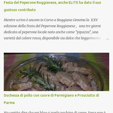
Festa del Peperone Roggianese, anche ELITE ha dato il suo
collante e anche nel lavoro riesce a creare spesso l’ambiente
gustoso contributo
favorevole per molte belle opportunità, non trovi? Cuocapercaso :
Si, concordo! …addirittura si dice...
Mentre scrivo è ancora in Corso a Roggiano Gravina la XXV
edizione della Festa del Peperone Roggianese , una tre giorni
dedicata al peperone locale noto anche come "pipazza", una
varietà dal colore rosso, disponibile sia dolce che leggermente
piccante, inserito dal Ministero delle Politiche Agricole Alimentari
e Forestali nella lista dei Prodotti Agroalimentari Tradizionali
(Pat) della Calabria. Un ingrediente versatile in cucina, utilizzato
fresco o essiccato in ricette della tradizione o in piatti innovativi.
Durante la prima serata dell'evento abbiamo avuto prova della
versatilità di questo ingrediente durante il "2° Concorso
Gastronomico di piatti a base di peperone Roggianese" ideato da
Gina Santagata , presidente dell'associazione Mongolfiera, che ha
visto coinvolte tante associazioni attive sul territorio che hanno
Duchessa di pollo con cuore di Parmigiano e Prosciutto di
voluto partecipare presentando un loro piatto a base di peperone.
Parma
Da giurata del concorso insieme agli chef Francesco Luci e ...
Ho sentito dire che nei blog si parla pochino di carne, forse non è