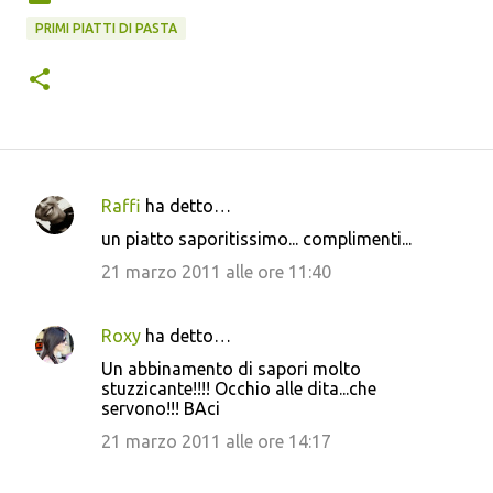
PRIMI PIATTI DI PASTA
Raffi
ha detto…
C
un piatto saporitissimo... complimenti...
o
21 marzo 2011 alle ore 11:40
m
m
Roxy
ha detto…
e
Un abbinamento di sapori molto
n
stuzzicante!!!! Occhio alle dita...che
t
servono!!! BAci
i
21 marzo 2011 alle ore 14:17