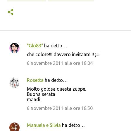
°Glo83°
ha detto…
C
che colore!!! davvero invitante!!! ;=
o
6 novembre 2011 alle ore 18:04
m
m
Rosetta
ha detto…
e
Molto golosa questa zuppe.
n
Buona serata
t
mandi.
i
6 novembre 2011 alle ore 18:50
Manuela e Silvia
ha detto…