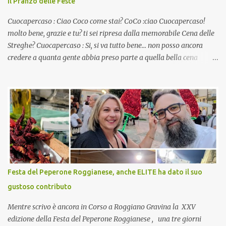
Il Pranzo delle Feste
Cuocapercaso : Ciao Coco come stai? CoCo :ciao Cuocapercaso!
molto bene, grazie e tu? ti sei ripresa dalla memorabile Cena delle
Streghe? Cuocapercaso : Si, si va tutto bene… non posso ancora
credere a quanta gente abbia preso parte a quella bella cena
virtuale! CoCo : Eh già!! E adesso con le feste che arrivano chissà
che mangiate…a proposito Cuoca cosa prepari domenica per
pranzo, racconta un po'! Perchè io avrò ospiti e cerco degli spunti...
Cuocapercaso : A dire il vero domenica prossima non preparo
nulla perché vado al Pranzo Aziendale di fine anno organizzato dai
mie capi! CoCo : Pranzo aziendale? Una bella idea! Cuocapercaso :
si, è un modo per riunirsi tutti a fine anno e tirare le somme…
naturalmente mangiando tutti insieme, con grande convivialità!
CoCo : è naturale il cibo, come sappiamo bene, funziona spesso da
Festa del Peperone Roggianese, anche ELITE ha dato il suo
collante e anche nel lavoro riesce a creare spesso l’ambiente
gustoso contributo
favorevole per molte belle opportunità, non trovi? Cuocapercaso :
Si, concordo! …addirittura si dice...
Mentre scrivo è ancora in Corso a Roggiano Gravina la XXV
edizione della Festa del Peperone Roggianese , una tre giorni