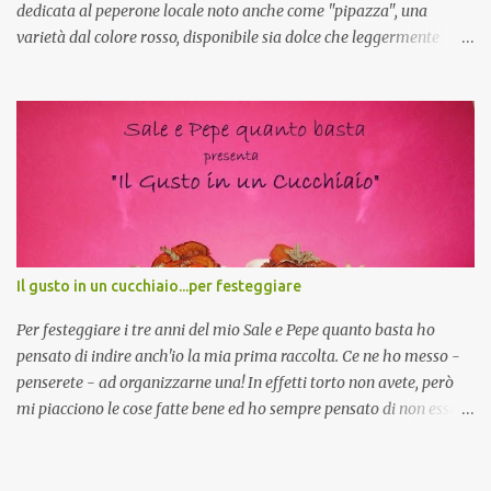
dedicata al peperone locale noto anche come "pipazza", una
varietà dal colore rosso, disponibile sia dolce che leggermente
piccante, inserito dal Ministero delle Politiche Agricole Alimentari
e Forestali nella lista dei Prodotti Agroalimentari Tradizionali
(Pat) della Calabria. Un ingrediente versatile in cucina, utilizzato
fresco o essiccato in ricette della tradizione o in piatti innovativi.
Durante la prima serata dell'evento abbiamo avuto prova della
versatilità di questo ingrediente durante il "2° Concorso
Gastronomico di piatti a base di peperone Roggianese" ideato da
Gina Santagata , presidente dell'associazione Mongolfiera, che ha
visto coinvolte tante associazioni attive sul territorio che hanno
Il gusto in un cucchiaio...per festeggiare
voluto partecipare presentando un loro piatto a base di peperone.
Da giurata del concorso insieme agli chef Francesco Luci e ...
Per festeggiare i tre anni del mio Sale e Pepe quanto basta ho
pensato di indire anch'io la mia prima raccolta. Ce ne ho messo -
penserete - ad organizzarne una! In effetti torto non avete, però
mi piacciono le cose fatte bene ed ho sempre pensato di non essere
all'altezza, non che adesso lo sia ma mi sono proprio buttata
avendo avuto una folgorazione. Mi piacerebbe fare una raccolta di
ricette dolci e salate che occupino lo spazio di un cucchiaio, una