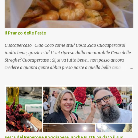
Il Pranzo delle Feste
Cuocapercaso : Ciao Coco come stai? CoCo :ciao Cuocapercaso!
molto bene, grazie e tu? ti sei ripresa dalla memorabile Cena delle
Streghe? Cuocapercaso : Si, si va tutto bene… non posso ancora
credere a quanta gente abbia preso parte a quella bella cena
virtuale! CoCo : Eh già!! E adesso con le feste che arrivano chissà
che mangiate…a proposito Cuoca cosa prepari domenica per
pranzo, racconta un po'! Perchè io avrò ospiti e cerco degli spunti...
Cuocapercaso : A dire il vero domenica prossima non preparo
nulla perché vado al Pranzo Aziendale di fine anno organizzato dai
mie capi! CoCo : Pranzo aziendale? Una bella idea! Cuocapercaso :
si, è un modo per riunirsi tutti a fine anno e tirare le somme…
naturalmente mangiando tutti insieme, con grande convivialità!
CoCo : è naturale il cibo, come sappiamo bene, funziona spesso da
Festa del Peperone Roggianese, anche ELITE ha dato il suo