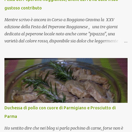
collante e anche nel lavoro riesce a creare spesso l’ambiente
gustoso contributo
favorevole per molte belle opportunità, non trovi? Cuocapercaso :
Si, concordo! …addirittura si dice...
Mentre scrivo è ancora in Corso a Roggiano Gravina la XXV
edizione della Festa del Peperone Roggianese , una tre giorni
dedicata al peperone locale noto anche come "pipazza", una
varietà dal colore rosso, disponibile sia dolce che leggermente
piccante, inserito dal Ministero delle Politiche Agricole Alimentari
e Forestali nella lista dei Prodotti Agroalimentari Tradizionali
(Pat) della Calabria. Un ingrediente versatile in cucina, utilizzato
fresco o essiccato in ricette della tradizione o in piatti innovativi.
Durante la prima serata dell'evento abbiamo avuto prova della
versatilità di questo ingrediente durante il "2° Concorso
Gastronomico di piatti a base di peperone Roggianese" ideato da
Gina Santagata , presidente dell'associazione Mongolfiera, che ha
visto coinvolte tante associazioni attive sul territorio che hanno
Duchessa di pollo con cuore di Parmigiano e Prosciutto di
voluto partecipare presentando un loro piatto a base di peperone.
Parma
Da giurata del concorso insieme agli chef Francesco Luci e ...
Ho sentito dire che nei blog si parla pochino di carne, forse non è