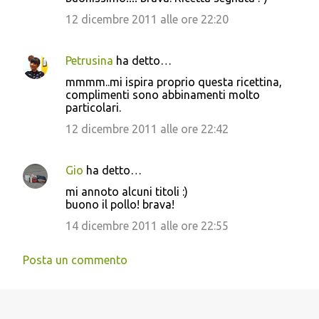
m
m
12 dicembre 2011 alle ore 22:20
e
n
Petrusina
ha detto…
t
mmmm..mi ispira proprio questa ricettina,
complimenti sono abbinamenti molto
i
particolari.
12 dicembre 2011 alle ore 22:42
Gio
ha detto…
mi annoto alcuni titoli :)
buono il pollo! brava!
14 dicembre 2011 alle ore 22:55
Posta un commento