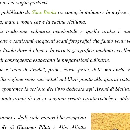
i di cui voglio parlarvi.
a
pubblicato da
Sime Books
racconta, in italiano e in inglese ,
a, mare e monti che è la cucina siciliana.
la tradizione culinaria occidentale e quella araba è na
ette e tantissimi eloquenti scatti fotografici che fanno venir v
 l'isola dove il clima e la varietà geografica rendono eccellen
di conseguenza esuberanti le preparazioni culinarie.
ate e "cibo di strada", primi, carni, pesci, dolci ma anche v
ella regione sono raccontati nel libro giunto alla quarta rist
spontanee la sezione del libro dedicata agli Aromi di Sicilia
 tanti aromi di cui ci vengono svelati caratteristiche e utiliz
apani e delle isole minori l'ho compiuto
sole
di Giacomo Pilati e Alba Allotta