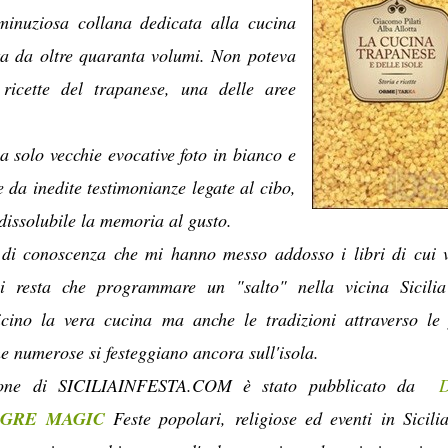
inuziosa collana dedicata alla cucina
a da oltre quaranta volumi. Non poteva
ricette del trapanese, una delle aree
 solo vecchie evocative foto in bianco e
 da inedite testimonianze legate al cibo,
dissolubile la memoria al gusto.
 di conoscenza che mi hanno messo addosso i libri di cui 
 resta che programmare un "salto" nella vicina Sicili
cino la vera cucina ma anche le tradizioni attraverso le 
he numerose si festeggiano ancora sull'isola.
zione di SICILIAINFESTA.COM è stato pubblicato da
D
AGRE MAGIC
Feste popolari, religiose ed eventi in Sicili