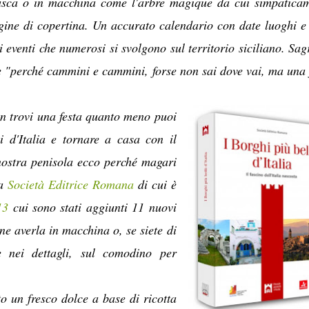
tasca o in macchina come l'arbre magique da cui simpatica
gine di copertina. Un accurato calendario con date luoghi e 
i eventi che numerosi si svolgono sul territorio siciliano. Sag
e "perché cammini e cammini, forse non sai dove vai, ma una 
n trovi una festa quanto meno puoi
i d'Italia e tornare a casa con il
 nostra penisola ecco perché magari
la
Società Editrice Romana
di cui è
013
cui sono stati aggiunti 11 nuovi
ene averla in macchina o, se siete di
e nei dettagli, sul comodino per
o un fresco dolce a base di ricotta