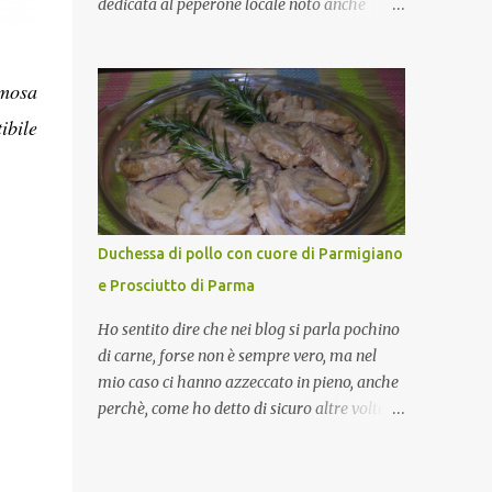
dedicata al peperone locale noto anche
come sappiamo bene, funziona spesso da
come "pipazza", una varietà dal colore rosso,
collante e anche nel lavoro riesce a creare
disponibile sia dolce che leggermente
spesso l’ambiente favorevole per molte belle
piccante, inserito dal Ministero delle
emosa
opportunità, non trovi? Cuocapercaso : Si,
Politiche Agricole Alimentari e Forestali
ibile
concordo! …addirittura si dice...
nella lista dei Prodotti Agroalimentari
Tradizionali (Pat) della Calabria. Un
ingrediente versatile in cucina, utilizzato
fresco o essiccato in ricette della tradizione o
in piatti innovativi. Durante la prima serata
Duchessa di pollo con cuore di Parmigiano
dell'evento abbiamo avuto prova della
e Prosciutto di Parma
versatilità di questo ingrediente durante il
"2° Concorso Gastronomico di piatti a base
Ho sentito dire che nei blog si parla pochino
di peperone Roggianese" ideato da Gina
di carne, forse non è sempre vero, ma nel
Santagata , presidente
mio caso ci hanno azzeccato in pieno, anche
dell'associazione Mongolfiera, che ha visto
perchè, come ho detto di sicuro altre volte la
coinvolte tante associazioni attive sul
carne la adoro e mi piace gustarla nei modi
territorio che hanno voluto partecipare
più semplici per cui non avrebbe senso
presentando un loro piatto a base di
inserirne la ricetta nel blog. La ricetta di oggi