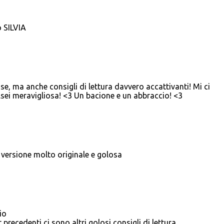
o SILVIA
e, ma anche consigli di lettura davvero accattivanti! Mi ci
.sei meravigliosa! <3 Un bacione e un abbraccio! <3
versione molto originale e golosa
io
 precedenti ci sono altri golosi consigli di lettura