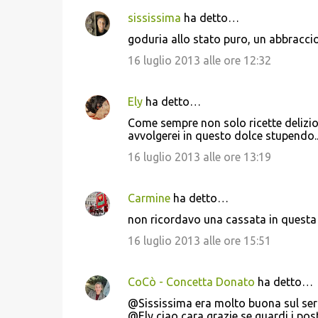
sississima
ha detto…
C
goduria allo stato puro, un abbracci
o
16 luglio 2013 alle ore 12:32
m
m
Ely
ha detto…
e
Come sempre non solo ricette delizios
n
avvolgerei in questo dolce stupendo.
t
16 luglio 2013 alle ore 13:19
i
Carmine
ha detto…
non ricordavo una cassata in questa 
16 luglio 2013 alle ore 15:51
CoCò - Concetta Donato
ha detto…
@Sississima era molto buona sul ser
@Ely ciao cara grazie se guardi i post