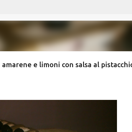
Passa ai contenuti principali
le amarene e limoni con salsa al pistacchi