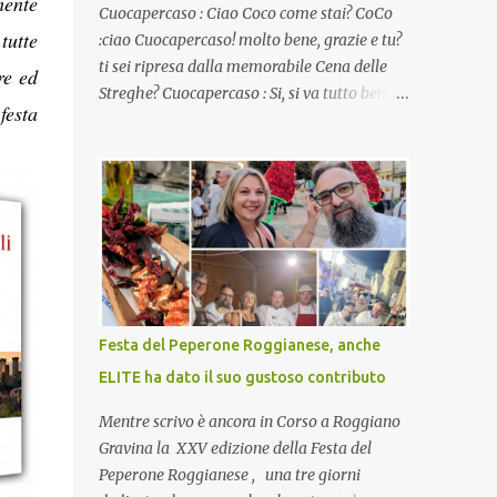
mente
Cuocapercaso : Ciao Coco come stai? CoCo
tutte
:ciao Cuocapercaso! molto bene, grazie e tu?
ti sei ripresa dalla memorabile Cena delle
re ed
Streghe? Cuocapercaso : Si, si va tutto bene…
festa
non posso ancora credere a quanta gente
abbia preso parte a quella bella cena
virtuale! CoCo : Eh già!! E adesso con le feste
che arrivano chissà che mangiate…a
proposito Cuoca cosa prepari domenica per
pranzo, racconta un po'! Perchè io avrò ospiti
e cerco degli spunti... Cuocapercaso : A dire il
vero domenica prossima non preparo nulla
perché vado al Pranzo Aziendale di fine
Festa del Peperone Roggianese, anche
anno organizzato dai mie capi! CoCo :
ELITE ha dato il suo gustoso contributo
Pranzo aziendale? Una bella idea!
Cuocapercaso : si, è un modo per riunirsi
Mentre scrivo è ancora in Corso a Roggiano
tutti a fine anno e tirare le somme…
Gravina la XXV edizione della Festa del
naturalmente mangiando tutti insieme, con
Peperone Roggianese , una tre giorni
grande convivialità! CoCo : è naturale il cibo,