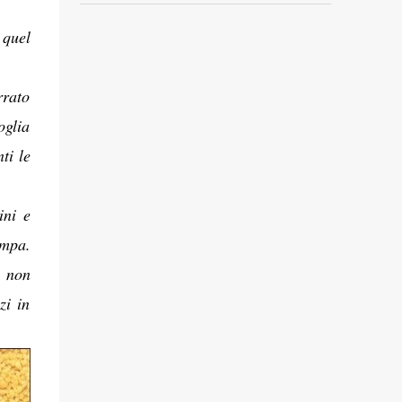
 quel
rrato
oglia
ti le
ini e
ampa.
, non
zi in