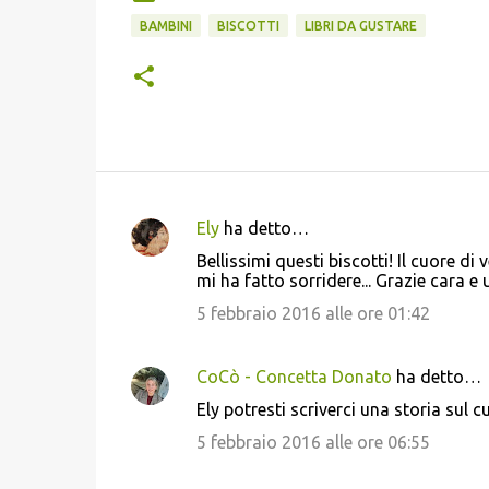
BAMBINI
BISCOTTI
LIBRI DA GUSTARE
Ely
ha detto…
C
Bellissimi questi biscotti! Il cuore di
o
mi ha fatto sorridere... Grazie cara e
m
5 febbraio 2016 alle ore 01:42
m
e
CoCò - Concetta Donato
ha detto…
n
Ely potresti scriverci una storia sul c
t
5 febbraio 2016 alle ore 06:55
i