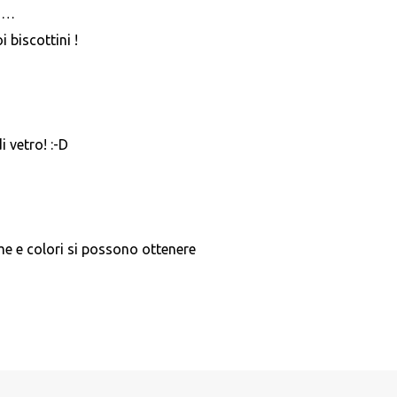
o…
 biscottini !
i vetro! :-D
me e colori si possono ottenere