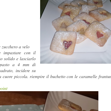
e zucchero a velo
e impastare con il
o solido e lasciarlo
'impasto a 4 mm di
uadrato, incidere su
 cuore piccola. riempire il buchetto con le caramelle frantu
oint