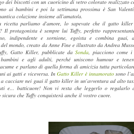
o dei biscotti con un cuoricino di vetro colorato realizzato c
iono ai bambini e poi la settimana prossima è San Valent
antica colazione insieme all'amato/a.
 ricetta parliamo d'amore, lo sapevate che il gatto killer
 Il protagonista è sempre lui Tuffy, perfetto rappresentant
no, indipendente e sornione, egoista e combina guai, 
 del mondo, creato da Anne Fine e illustrato da Andrea Muss
uffy, Gatto Killer, pubblicate da
Sonda
, piacciono come i
i bambini e agli adulti, perché uniscono humour e tener
 acume e parlano di quella forma di amicizia tutta particolar
ni ai gatti e viceversa. In
Gatto Killer è innamorato
sono l’
 a cacciare nei guai il gatto killer in un’avventura ad alto tas
puti e... batticuore! Non vi resta che leggerlo o regalarlo 
 sicura che Tuffy conquisterà anche il vostro cuore.