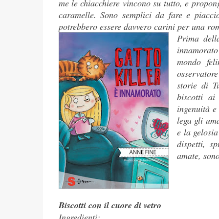
me le chiacchiere vincono su tutto, e propong
caramelle. Sono semplici da fare e piacc
potrebbero essere davvero carini per una rom
Prima della
innamorato?
mondo feli
osservatore
storie di T
biscotti a
ingenuità e
lega gli uma
e la gelosia
dispetti, s
amate, sono
Biscotti con il cuore di vetro
Ingredienti: