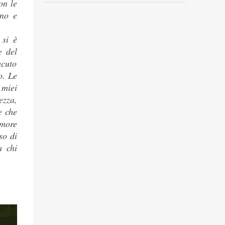
on le
ino e
 si è
e del
acuto
o. Le
 miei
ezza,
e che
amore
so di
a chi