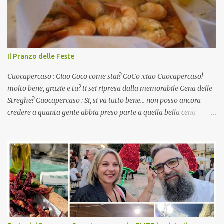
Il Pranzo delle Feste
Cuocapercaso : Ciao Coco come stai? CoCo :ciao Cuocapercaso!
molto bene, grazie e tu? ti sei ripresa dalla memorabile Cena delle
Streghe? Cuocapercaso : Si, si va tutto bene… non posso ancora
credere a quanta gente abbia preso parte a quella bella cena
virtuale! CoCo : Eh già!! E adesso con le feste che arrivano chissà
che mangiate…a proposito Cuoca cosa prepari domenica per
pranzo, racconta un po'! Perchè io avrò ospiti e cerco degli spunti...
Cuocapercaso : A dire il vero domenica prossima non preparo
nulla perché vado al Pranzo Aziendale di fine anno organizzato dai
mie capi! CoCo : Pranzo aziendale? Una bella idea! Cuocapercaso :
si, è un modo per riunirsi tutti a fine anno e tirare le somme…
naturalmente mangiando tutti insieme, con grande convivialità!
CoCo : è naturale il cibo, come sappiamo bene, funziona spesso da