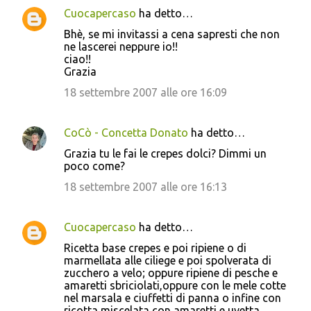
Cuocapercaso
ha detto…
C
Bhè, se mi invitassi a cena sapresti che non
o
ne lascerei neppure io!!
ciao!!
m
Grazia
m
18 settembre 2007 alle ore 16:09
e
n
CoCò - Concetta Donato
ha detto…
t
Grazia tu le fai le crepes dolci? Dimmi un
i
poco come?
18 settembre 2007 alle ore 16:13
Cuocapercaso
ha detto…
Ricetta base crepes e poi ripiene o di
marmellata alle ciliege e poi spolverata di
zucchero a velo; oppure ripiene di pesche e
amaretti sbriciolati,oppure con le mele cotte
nel marsala e ciuffetti di panna o infine con
ricotta miscelata con amaretti e uvetta ...