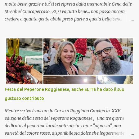
molto bene, grazie e tu? ti sei ripresa dalla memorabile Cena delle
Streghe? Cuocapercaso : Si, si va tutto bene… non posso ancora
credere a quanta gente abbia preso parte a quella bella cena
virtuale! CoCo : Eh già!! E adesso con le feste che arrivano chissà
che mangiate…a proposito Cuoca cosa prepari domenica per
pranzo, racconta un po'! Perchè io avrò ospiti e cerco degli spunti...
Cuocapercaso : A dire il vero domenica prossima non preparo
nulla perché vado al Pranzo Aziendale di fine anno organizzato dai
mie capi! CoCo : Pranzo aziendale? Una bella idea! Cuocapercaso :
si, è un modo per riunirsi tutti a fine anno e tirare le somme…
naturalmente mangiando tutti insieme, con grande convivialità!
CoCo : è naturale il cibo, come sappiamo bene, funziona spesso da
Festa del Peperone Roggianese, anche ELITE ha dato il suo
collante e anche nel lavoro riesce a creare spesso l’ambiente
gustoso contributo
favorevole per molte belle opportunità, non trovi? Cuocapercaso :
Si, concordo! …addirittura si dice...
Mentre scrivo è ancora in Corso a Roggiano Gravina la XXV
edizione della Festa del Peperone Roggianese , una tre giorni
dedicata al peperone locale noto anche come "pipazza", una
varietà dal colore rosso, disponibile sia dolce che leggermente