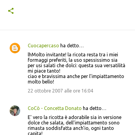
Cuocapercaso
ha detto…
C
lhMolto invitante! la ricota resta tra i miei
o
formaggi preferiti, la uso spessissimo sia
per usi salati che dolci: questa sua versatilità
m
mi piace tanto!
m
ciao e bravissima anche per l'impiattamento
molto bello!
e
22 ottobre 2007 alle ore 16:04
n
t
i
CoCò - Concetta Donato
ha detto…
E' vero la ricotta è adorabile sia in versione
dolce che salata, dell'impiattamento sono
rimasta soddisfatta anch'io, ogni tanto
capita!