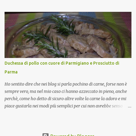
piccante, inserito dal Ministero delle Politiche Agricole Alimentari
e Forestali nella lista dei Prodotti Agroalimentari Tradizionali
(Pat) della Calabria. Un ingrediente versatile in cucina, utilizzato
fresco o essiccato in ricette della tradizione o in piatti innovativi.
Durante la prima serata dell'evento abbiamo avuto prova della
versatilità di questo ingrediente durante il "2° Concorso
Gastronomico di piatti a base di peperone Roggianese" ideato da
Gina Santagata , presidente dell'associazione Mongolfiera, che ha
visto coinvolte tante associazioni attive sul territorio che hanno
Duchessa di pollo con cuore di Parmigiano e Prosciutto di
voluto partecipare presentando un loro piatto a base di peperone.
Parma
Da giurata del concorso insieme agli chef Francesco Luci e ...
Ho sentito dire che nei blog si parla pochino di carne, forse non è
sempre vero, ma nel mio caso ci hanno azzeccato in pieno, anche
perchè, come ho detto di sicuro altre volte la carne la adoro e mi
piace gustarla nei modi più semplici per cui non avrebbe senso
inserirne la ricetta nel blog. La ricetta di oggi è, invece, un caso di
quelli in cui oltre al gusto possiamo avere una bella presentazione.
La carne utilizzata è il classico (a volte stopposo ma non preparato
così) petto di pollo. Di recente l'ho servita in un pranzo che poteva