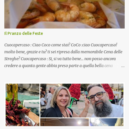
Il Pranzo delle Feste
Cuocapercaso : Ciao Coco come stai? CoCo :ciao Cuocapercaso!
molto bene, grazie e tu? ti sei ripresa dalla memorabile Cena delle
Streghe? Cuocapercaso : Si, si va tutto bene… non posso ancora
credere a quanta gente abbia preso parte a quella bella cena
virtuale! CoCo : Eh già!! E adesso con le feste che arrivano chissà
che mangiate…a proposito Cuoca cosa prepari domenica per
pranzo, racconta un po'! Perchè io avrò ospiti e cerco degli spunti...
Cuocapercaso : A dire il vero domenica prossima non preparo
nulla perché vado al Pranzo Aziendale di fine anno organizzato dai
mie capi! CoCo : Pranzo aziendale? Una bella idea! Cuocapercaso :
si, è un modo per riunirsi tutti a fine anno e tirare le somme…
naturalmente mangiando tutti insieme, con grande convivialità!
CoCo : è naturale il cibo, come sappiamo bene, funziona spesso da