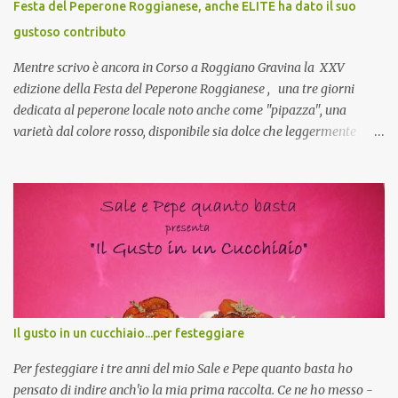
Festa del Peperone Roggianese, anche ELITE ha dato il suo
collante e anche nel lavoro riesce a creare spesso l’ambiente
gustoso contributo
favorevole per molte belle opportunità, non trovi? Cuocapercaso :
Si, concordo! …addirittura si dice...
Mentre scrivo è ancora in Corso a Roggiano Gravina la XXV
edizione della Festa del Peperone Roggianese , una tre giorni
dedicata al peperone locale noto anche come "pipazza", una
varietà dal colore rosso, disponibile sia dolce che leggermente
piccante, inserito dal Ministero delle Politiche Agricole Alimentari
e Forestali nella lista dei Prodotti Agroalimentari Tradizionali
(Pat) della Calabria. Un ingrediente versatile in cucina, utilizzato
fresco o essiccato in ricette della tradizione o in piatti innovativi.
Durante la prima serata dell'evento abbiamo avuto prova della
versatilità di questo ingrediente durante il "2° Concorso
Gastronomico di piatti a base di peperone Roggianese" ideato da
Gina Santagata , presidente dell'associazione Mongolfiera, che ha
visto coinvolte tante associazioni attive sul territorio che hanno
Il gusto in un cucchiaio...per festeggiare
voluto partecipare presentando un loro piatto a base di peperone.
Da giurata del concorso insieme agli chef Francesco Luci e ...
Per festeggiare i tre anni del mio Sale e Pepe quanto basta ho
pensato di indire anch'io la mia prima raccolta. Ce ne ho messo -