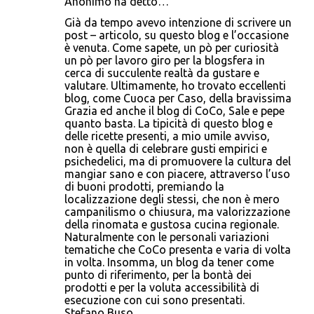
Anonimo ha detto…
C
Già da tempo avevo intenzione di scrivere un
o
post – articolo, su questo blog e l’occasione
è venuta. Come sapete, un pò per curiosità
m
un pò per lavoro giro per la blogsfera in
m
cerca di succulente realtà da gustare e
valutare. Ultimamente, ho trovato eccellenti
e
blog, come Cuoca per Caso, della bravissima
n
Grazia ed anche il blog di CoCo, Sale e pepe
quanto basta. La tipicità di questo blog e
t
delle ricette presenti, a mio umile avviso,
i
non è quella di celebrare gusti empirici e
psichedelici, ma di promuovere la cultura del
mangiar sano e con piacere, attraverso l’uso
di buoni prodotti, premiando la
localizzazione degli stessi, che non è mero
campanilismo o chiusura, ma valorizzazione
della rinomata e gustosa cucina regionale.
Naturalmente con le personali variazioni
tematiche che CoCo presenta e varia di volta
in volta. Insomma, un blog da tener come
punto di riferimento, per la bontà dei
prodotti e per la voluta accessibilità di
esecuzione con cui sono presentati.
Stefano Buso