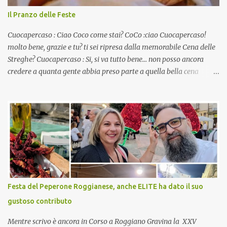
Il Pranzo delle Feste
Cuocapercaso : Ciao Coco come stai? CoCo :ciao Cuocapercaso!
molto bene, grazie e tu? ti sei ripresa dalla memorabile Cena delle
Streghe? Cuocapercaso : Si, si va tutto bene… non posso ancora
credere a quanta gente abbia preso parte a quella bella cena
virtuale! CoCo : Eh già!! E adesso con le feste che arrivano chissà
che mangiate…a proposito Cuoca cosa prepari domenica per
pranzo, racconta un po'! Perchè io avrò ospiti e cerco degli spunti...
Cuocapercaso : A dire il vero domenica prossima non preparo
nulla perché vado al Pranzo Aziendale di fine anno organizzato dai
mie capi! CoCo : Pranzo aziendale? Una bella idea! Cuocapercaso :
si, è un modo per riunirsi tutti a fine anno e tirare le somme…
naturalmente mangiando tutti insieme, con grande convivialità!
CoCo : è naturale il cibo, come sappiamo bene, funziona spesso da
Festa del Peperone Roggianese, anche ELITE ha dato il suo
collante e anche nel lavoro riesce a creare spesso l’ambiente
gustoso contributo
favorevole per molte belle opportunità, non trovi? Cuocapercaso :
Si, concordo! …addirittura si dice...
Mentre scrivo è ancora in Corso a Roggiano Gravina la XXV