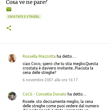
Cosa ve ne pare?
CROSTATE E STRUDEL
Rossella Mazzotta
ha detto…
C
ciao Coco, spero che tu stia meglio.Questa
o
crostata è davvero invitante...Piaciuta la
cena delle streghe?
m
m
6 novembre 2007 alle ore 16:17
e
n
CoCò - Concetta Donato
ha detto…
t
Roxele. sto decisamente meglio, la cena
delle streghe come puoi vedere dal numero
i