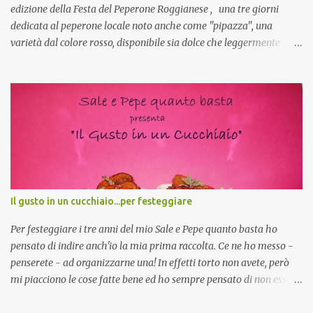
edizione della Festa del Peperone Roggianese , una tre giorni
dedicata al peperone locale noto anche come "pipazza", una
varietà dal colore rosso, disponibile sia dolce che leggermente
piccante, inserito dal Ministero delle Politiche Agricole Alimentari
e Forestali nella lista dei Prodotti Agroalimentari Tradizionali
(Pat) della Calabria. Un ingrediente versatile in cucina, utilizzato
fresco o essiccato in ricette della tradizione o in piatti innovativi.
Durante la prima serata dell'evento abbiamo avuto prova della
versatilità di questo ingrediente durante il "2° Concorso
Gastronomico di piatti a base di peperone Roggianese" ideato da
Gina Santagata , presidente dell'associazione Mongolfiera, che ha
visto coinvolte tante associazioni attive sul territorio che hanno
Il gusto in un cucchiaio...per festeggiare
voluto partecipare presentando un loro piatto a base di peperone.
Da giurata del concorso insieme agli chef Francesco Luci e ...
Per festeggiare i tre anni del mio Sale e Pepe quanto basta ho
pensato di indire anch'io la mia prima raccolta. Ce ne ho messo -
penserete - ad organizzarne una! In effetti torto non avete, però
mi piacciono le cose fatte bene ed ho sempre pensato di non essere
all'altezza, non che adesso lo sia ma mi sono proprio buttata