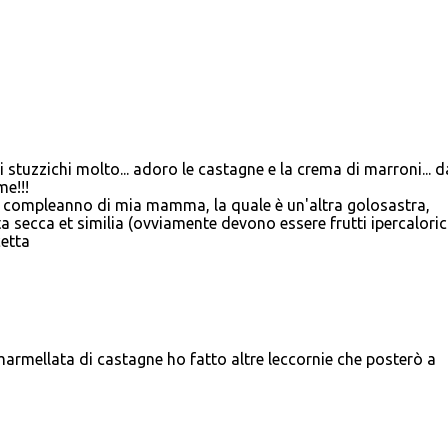
 stuzzichi molto... adoro le castagne e la crema di marroni... d
me!!!
l compleanno di mia mamma, la quale è un'altra golosastra,
ta secca et similia (ovviamente devono essere frutti ipercalorici
cetta
 marmellata di castagne ho fatto altre leccornie che posterò a