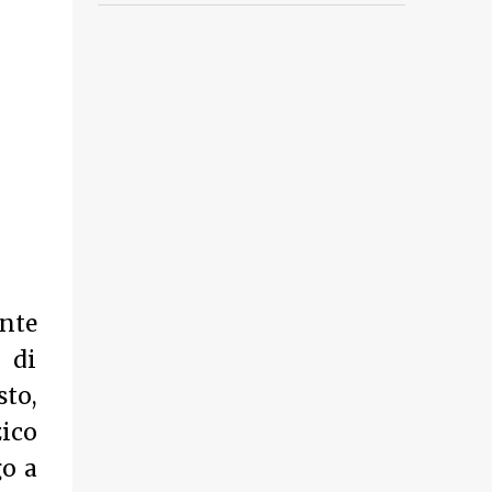
unte
 di
to,
zico
go a