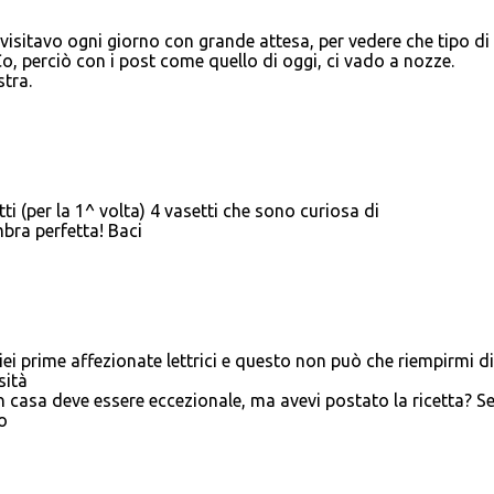
isitavo ogni giorno con grande attesa, per vedere che tipo di
Co, perciò con i post come quello di oggi, ci vado a nozze.
tra.
ti (per la 1^ volta) 4 vasetti che sono curiosa di
mbra perfetta! Baci
iei prime affezionate lettrici e questo non può che riempirmi di
sità
 casa deve essere eccezionale, ma avevi postato la ricetta? S
o