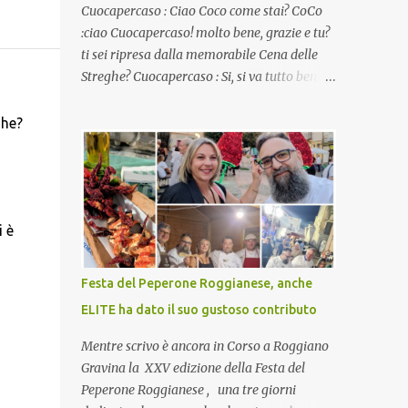
Cuocapercaso : Ciao Coco come stai? CoCo
:ciao Cuocapercaso! molto bene, grazie e tu?
ti sei ripresa dalla memorabile Cena delle
Streghe? Cuocapercaso : Si, si va tutto bene…
non posso ancora credere a quanta gente
abbia preso parte a quella bella cena
ghe?
virtuale! CoCo : Eh già!! E adesso con le feste
che arrivano chissà che mangiate…a
proposito Cuoca cosa prepari domenica per
pranzo, racconta un po'! Perchè io avrò ospiti
e cerco degli spunti... Cuocapercaso : A dire il
 è
vero domenica prossima non preparo nulla
perché vado al Pranzo Aziendale di fine
Festa del Peperone Roggianese, anche
anno organizzato dai mie capi! CoCo :
ELITE ha dato il suo gustoso contributo
Pranzo aziendale? Una bella idea!
Cuocapercaso : si, è un modo per riunirsi
Mentre scrivo è ancora in Corso a Roggiano
tutti a fine anno e tirare le somme…
Gravina la XXV edizione della Festa del
naturalmente mangiando tutti insieme, con
Peperone Roggianese , una tre giorni
grande convivialità! CoCo : è naturale il cibo,