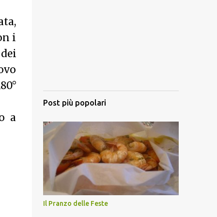
ta,
on i
 dei
ovo
180°
Post più popolari
o a
Il Pranzo delle Feste