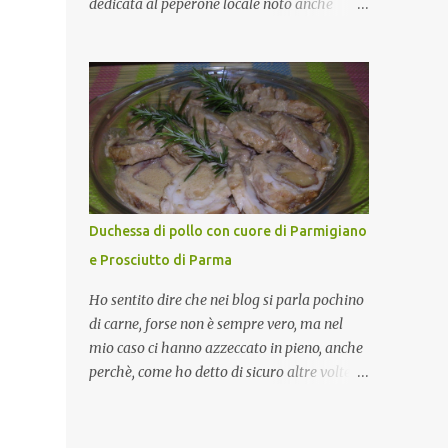
dedicata al peperone locale noto anche
come sappiamo bene, funziona spesso da
come "pipazza", una varietà dal colore rosso,
collante e anche nel lavoro riesce a creare
disponibile sia dolce che leggermente
spesso l’ambiente favorevole per molte belle
piccante, inserito dal Ministero delle
opportunità, non trovi? Cuocapercaso : Si,
Politiche Agricole Alimentari e Forestali
concordo! …addirittura si dice...
nella lista dei Prodotti Agroalimentari
Tradizionali (Pat) della Calabria. Un
ingrediente versatile in cucina, utilizzato
fresco o essiccato in ricette della tradizione o
in piatti innovativi. Durante la prima serata
Duchessa di pollo con cuore di Parmigiano
dell'evento abbiamo avuto prova della
e Prosciutto di Parma
versatilità di questo ingrediente durante il
"2° Concorso Gastronomico di piatti a base
Ho sentito dire che nei blog si parla pochino
di peperone Roggianese" ideato da Gina
di carne, forse non è sempre vero, ma nel
Santagata , presidente
mio caso ci hanno azzeccato in pieno, anche
dell'associazione Mongolfiera, che ha visto
perchè, come ho detto di sicuro altre volte la
coinvolte tante associazioni attive sul
carne la adoro e mi piace gustarla nei modi
territorio che hanno voluto partecipare
più semplici per cui non avrebbe senso
presentando un loro piatto a base di
inserirne la ricetta nel blog. La ricetta di oggi