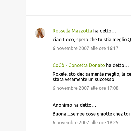
Rossella Mazzotta
ha detto…
C
ciao Coco, spero che tu stia meglio.Qu
o
6 novembre 2007 alle ore 16:17
m
m
CoCò - Concetta Donato
ha detto…
e
Roxele. sto decisamente meglio, la c
n
stata veramente un successo
t
6 novembre 2007 alle ore 17:08
i
Anonimo ha detto…
Buona.....sempe cose ghiotte chez toi
6 novembre 2007 alle ore 18:25