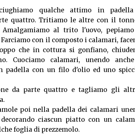
ciughiamo qualche attimo in padella
e quattro. Tritiamo le altre con il tonn
e. Amalgamiamo al trito l'uovo, pepiamo
. Farciamo
con il composto i calamari, fac
roppo che in cottura si gonfiano, chiude
ino. Cuociamo calamari, unendo anche
n padella con un filo d'olio ed uno spic
ne da parte quattro e tagliamo gli altr
a.
iamole poi nella padella dei calamari un
 decorando ciascun piatto con un calam
lche foglia di prezzemolo.