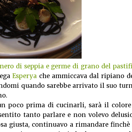
nero di seppia e germe di grano del pastif
tega
Esperya
che ammiccava dal ripiano de
ndomi quando sarebbe arrivato il suo tur
no.
n poco prima di cucinarli, sarà il color
sentito tanto parlare e non volevo delusi
osa giusta, continuavo a rimandare finchè