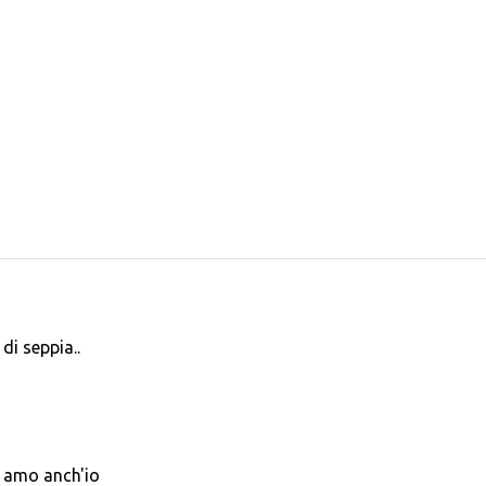
di seppia..
a amo anch'io