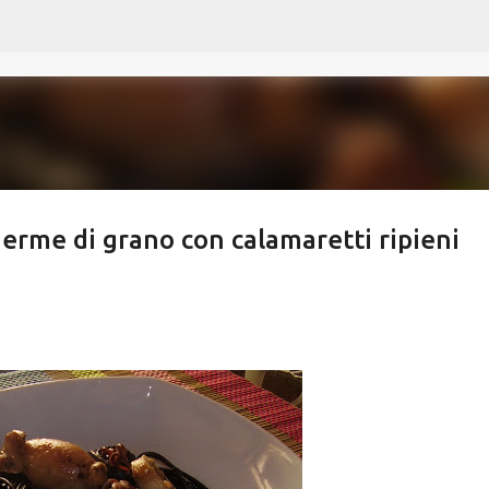
Passa ai contenuti principali
germe di grano con calamaretti ripieni