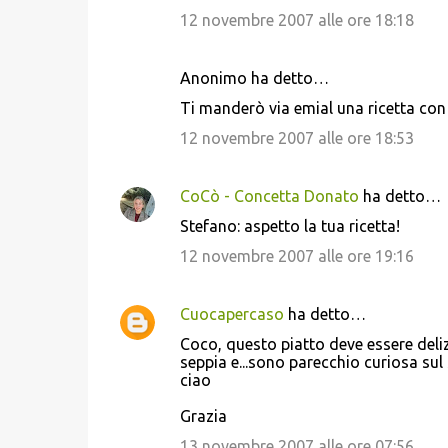
12 novembre 2007 alle ore 18:18
t
i
Anonimo ha detto…
Ti manderò via emial una ricetta con 
12 novembre 2007 alle ore 18:53
CoCò - Concetta Donato
ha detto…
Stefano: aspetto la tua ricetta!
12 novembre 2007 alle ore 19:16
Cuocapercaso
ha detto…
Coco, questo piatto deve essere deliz
seppia e...sono parecchio curiosa sul 
ciao
Grazia
13 novembre 2007 alle ore 07:56