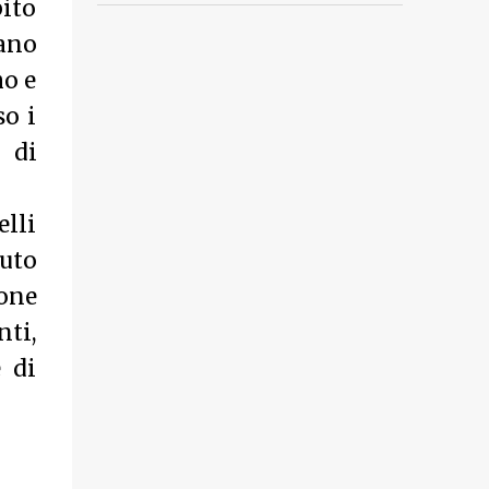
bito
ano
mo e
so i
 di
elli
vuto
one
nti,
 di