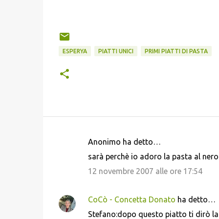
ESPERYA
PIATTI UNICI
PRIMI PIATTI DI PASTA
Anonimo ha detto…
C
sarà perchè io adoro la pasta al nero 
o
12 novembre 2007 alle ore 17:54
m
m
CoCò - Concetta Donato
ha detto…
e
Stefano:dopo questo piatto ti dirò l
n