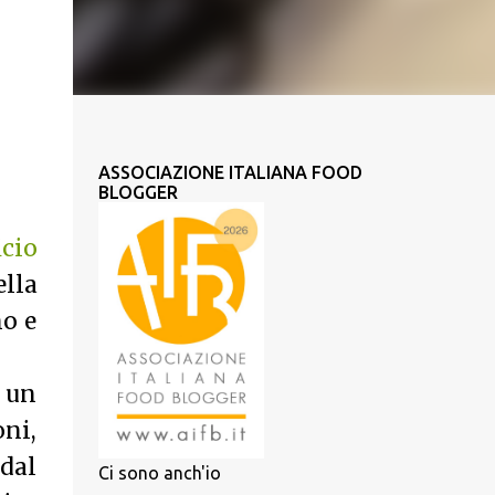
ASSOCIAZIONE ITALIANA FOOD
BLOGGER
icio
lla
no e
e un
oni,
 dal
Ci sono anch'io