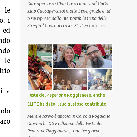
Cuocapercaso : Ciao Coco come stai? CoCo
 le
:ciao Cuocapercaso! molto bene, grazie e tu?
ti sei ripresa dalla memorabile Cena delle
o, i
Streghe? Cuocapercaso : Si, si va tutto bene…
 ed
non posso ancora credere a quanta gente
endo
abbia preso parte a quella bella cena
virtuale! CoCo : Eh già!! E adesso con le feste
ndo
che arrivano chissà che mangiate…a
 le
proposito Cuoca cosa prepari domenica per
chio
pranzo, racconta un po'! Perchè io avrò ospiti
e cerco degli spunti... Cuocapercaso : A dire il
vero domenica prossima non preparo nulla
i a
perché vado al Pranzo Aziendale di fine
Festa del Peperone Roggianese, anche
anno organizzato dai mie capi! CoCo :
ELITE ha dato il suo gustoso contributo
Pranzo aziendale? Una bella idea!
endo
Cuocapercaso : si, è un modo per riunirsi
Mentre scrivo è ancora in Corso a Roggiano
aro
tutti a fine anno e tirare le somme…
Gravina la XXV edizione della Festa del
naturalmente mangiando tutti insieme, con
Peperone Roggianese , una tre giorni
grande convivialità! CoCo : è naturale il cibo,