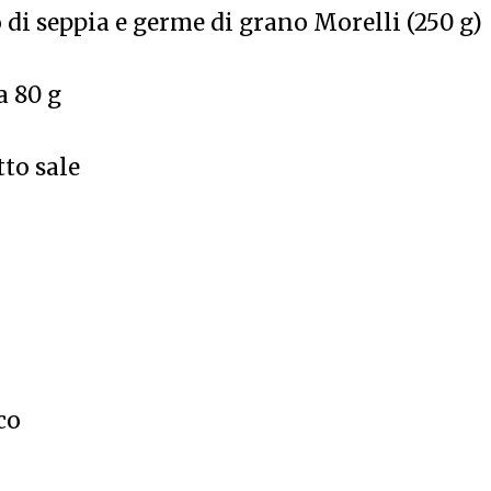
 di seppia e germe di grano Morelli (250 g)
a 80 g
tto sale
co