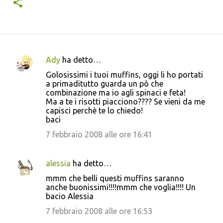
Ady
ha detto…
C
Golosissimi i tuoi muffins, oggi li ho portati
o
a primaditutto guarda un pò che
combinazione ma io agli spinaci e feta!
m
Ma a te i risotti piacciono???? Se vieni da me
m
capisci perchè te lo chiedo!
baci
e
7 febbraio 2008 alle ore 16:41
n
t
i
alessia
ha detto…
mmm che belli questi muffins saranno
anche buonissimi!!!!mmm che voglia!!!! Un
bacio Alessia
7 febbraio 2008 alle ore 16:53