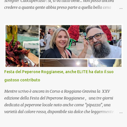
Streghe? Cuocapercaso : Si, si va tutto bene… non posso ancora
credere a quanta gente abbia preso parte a quella bella cena
virtuale! CoCo : Eh già!! E adesso con le feste che arrivano chissà
che mangiate…a proposito Cuoca cosa prepari domenica per
pranzo, racconta un po'! Perchè io avrò ospiti e cerco degli spunti...
Cuocapercaso : A dire il vero domenica prossima non preparo
nulla perché vado al Pranzo Aziendale di fine anno organizzato dai
mie capi! CoCo : Pranzo aziendale? Una bella idea! Cuocapercaso :
si, è un modo per riunirsi tutti a fine anno e tirare le somme…
naturalmente mangiando tutti insieme, con grande convivialità!
CoCo : è naturale il cibo, come sappiamo bene, funziona spesso da
Festa del Peperone Roggianese, anche ELITE ha dato il suo
collante e anche nel lavoro riesce a creare spesso l’ambiente
gustoso contributo
favorevole per molte belle opportunità, non trovi? Cuocapercaso :
Si, concordo! …addirittura si dice...
Mentre scrivo è ancora in Corso a Roggiano Gravina la XXV
edizione della Festa del Peperone Roggianese , una tre giorni
dedicata al peperone locale noto anche come "pipazza", una
varietà dal colore rosso, disponibile sia dolce che leggermente
piccante, inserito dal Ministero delle Politiche Agricole Alimentari
e Forestali nella lista dei Prodotti Agroalimentari Tradizionali