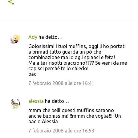
Ady
ha detto…
C
Golosissimi i tuoi muffins, oggi li ho portati
o
a primaditutto guarda un pò che
combinazione ma io agli spinaci e feta!
m
Ma a te i risotti piacciono???? Se vieni da me
m
capisci perchè te lo chiedo!
baci
e
7 febbraio 2008 alle ore 16:41
n
t
i
alessia
ha detto…
mmm che belli questi muffins saranno
anche buonissimi!!!!mmm che voglia!!!! Un
bacio Alessia
7 febbraio 2008 alle ore 16:53