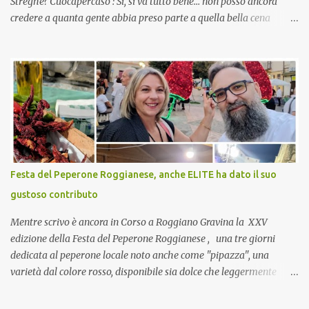
Streghe? Cuocapercaso : Si, si va tutto bene… non posso ancora
credere a quanta gente abbia preso parte a quella bella cena
virtuale! CoCo : Eh già!! E adesso con le feste che arrivano chissà
che mangiate…a proposito Cuoca cosa prepari domenica per
pranzo, racconta un po'! Perchè io avrò ospiti e cerco degli spunti...
Cuocapercaso : A dire il vero domenica prossima non preparo
nulla perché vado al Pranzo Aziendale di fine anno organizzato dai
mie capi! CoCo : Pranzo aziendale? Una bella idea! Cuocapercaso :
si, è un modo per riunirsi tutti a fine anno e tirare le somme…
naturalmente mangiando tutti insieme, con grande convivialità!
CoCo : è naturale il cibo, come sappiamo bene, funziona spesso da
Festa del Peperone Roggianese, anche ELITE ha dato il suo
collante e anche nel lavoro riesce a creare spesso l’ambiente
gustoso contributo
favorevole per molte belle opportunità, non trovi? Cuocapercaso :
Si, concordo! …addirittura si dice...
Mentre scrivo è ancora in Corso a Roggiano Gravina la XXV
edizione della Festa del Peperone Roggianese , una tre giorni
dedicata al peperone locale noto anche come "pipazza", una
varietà dal colore rosso, disponibile sia dolce che leggermente
piccante, inserito dal Ministero delle Politiche Agricole Alimentari
e Forestali nella lista dei Prodotti Agroalimentari Tradizionali