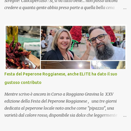
Streghe? Cuocapercaso : Si, si va tutto bene… non posso ancora
credere a quanta gente abbia preso parte a quella bella cena
virtuale! CoCo : Eh già!! E adesso con le feste che arrivano chissà
che mangiate…a proposito Cuoca cosa prepari domenica per
pranzo, racconta un po'! Perchè io avrò ospiti e cerco degli spunti...
Cuocapercaso : A dire il vero domenica prossima non preparo
nulla perché vado al Pranzo Aziendale di fine anno organizzato dai
mie capi! CoCo : Pranzo aziendale? Una bella idea! Cuocapercaso :
si, è un modo per riunirsi tutti a fine anno e tirare le somme…
naturalmente mangiando tutti insieme, con grande convivialità!
CoCo : è naturale il cibo, come sappiamo bene, funziona spesso da
Festa del Peperone Roggianese, anche ELITE ha dato il suo
collante e anche nel lavoro riesce a creare spesso l’ambiente
gustoso contributo
favorevole per molte belle opportunità, non trovi? Cuocapercaso :
Si, concordo! …addirittura si dice...
Mentre scrivo è ancora in Corso a Roggiano Gravina la XXV
edizione della Festa del Peperone Roggianese , una tre giorni
dedicata al peperone locale noto anche come "pipazza", una
varietà dal colore rosso, disponibile sia dolce che leggermente
piccante, inserito dal Ministero delle Politiche Agricole Alimentari
e Forestali nella lista dei Prodotti Agroalimentari Tradizionali