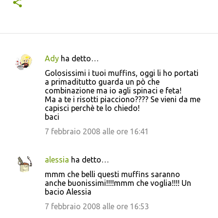
Ady
ha detto…
C
Golosissimi i tuoi muffins, oggi li ho portati
o
a primaditutto guarda un pò che
combinazione ma io agli spinaci e feta!
m
Ma a te i risotti piacciono???? Se vieni da me
m
capisci perchè te lo chiedo!
baci
e
7 febbraio 2008 alle ore 16:41
n
t
i
alessia
ha detto…
mmm che belli questi muffins saranno
anche buonissimi!!!!mmm che voglia!!!! Un
bacio Alessia
7 febbraio 2008 alle ore 16:53