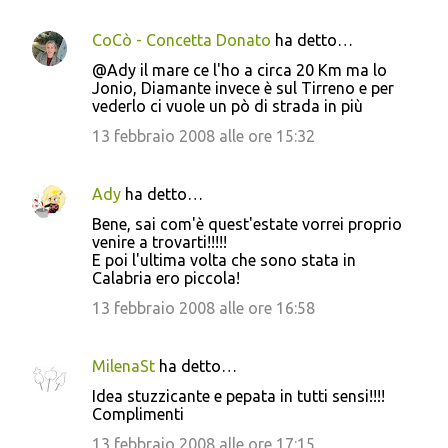
t
i
CoCò - Concetta Donato
ha detto…
@Ady il mare ce l'ho a circa 20 Km ma lo
Jonio, Diamante invece è sul Tirreno e per
vederlo ci vuole un pò di strada in più
13 febbraio 2008 alle ore 15:32
Ady
ha detto…
Bene, sai com'è quest'estate vorrei proprio
venire a trovarti!!!!!
E poi l'ultima volta che sono stata in
Calabria ero piccola!
13 febbraio 2008 alle ore 16:58
MilenaSt
ha detto…
Idea stuzzicante e pepata in tutti sensi!!!!
Complimenti
13 febbraio 2008 alle ore 17:15