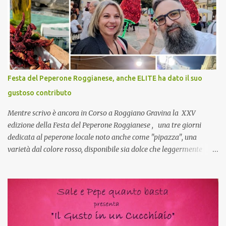
pranzo, racconta un po'! Perchè io avrò ospiti e cerco degli spunti...
Cuocapercaso : A dire il vero domenica prossima non preparo
nulla perché vado al Pranzo Aziendale di fine anno organizzato dai
mie capi! CoCo : Pranzo aziendale? Una bella idea! Cuocapercaso :
si, è un modo per riunirsi tutti a fine anno e tirare le somme…
naturalmente mangiando tutti insieme, con grande convivialità!
CoCo : è naturale il cibo, come sappiamo bene, funziona spesso da
Festa del Peperone Roggianese, anche ELITE ha dato il suo
collante e anche nel lavoro riesce a creare spesso l’ambiente
gustoso contributo
favorevole per molte belle opportunità, non trovi? Cuocapercaso :
Si, concordo! …addirittura si dice...
Mentre scrivo è ancora in Corso a Roggiano Gravina la XXV
edizione della Festa del Peperone Roggianese , una tre giorni
dedicata al peperone locale noto anche come "pipazza", una
varietà dal colore rosso, disponibile sia dolce che leggermente
piccante, inserito dal Ministero delle Politiche Agricole Alimentari
e Forestali nella lista dei Prodotti Agroalimentari Tradizionali
(Pat) della Calabria. Un ingrediente versatile in cucina, utilizzato
fresco o essiccato in ricette della tradizione o in piatti innovativi.
Durante la prima serata dell'evento abbiamo avuto prova della
versatilità di questo ingrediente durante il "2° Concorso