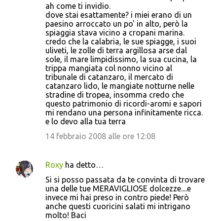
ah come ti invidio.
dove stai esattamente? i miei erano di un
paesino arroccato un po' in alto, però la
spiaggia stava vicino a cropani marina.
credo che la calabria, le sue spiagge, i suoi
uliveti, le zolle di terra argillosa arse dal
sole, il mare limpidissimo, la sua cucina, la
trippa mangiata col nonno vicino al
tribunale di catanzaro, il mercato di
catanzaro lido, le mangiate notturne nelle
stradine di tropea, insomma credo che
questo patrimonio di ricordi-aromi e sapori
mi rendano una persona infinitamente ricca.
e lo devo alla tua terra
14 febbraio 2008 alle ore 12:08
Roxy
ha detto…
Si si posso passata da te convinta di trovare
una delle tue MERAVIGLIOSE dolcezze....e
invece mi hai preso in contro piede! Però
anche questi cuoricini salati mi intrigano
molto! Baci