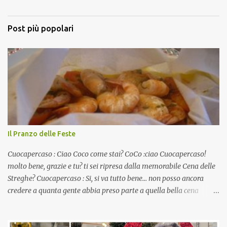
Post più popolari
Il Pranzo delle Feste
Cuocapercaso : Ciao Coco come stai? CoCo :ciao Cuocapercaso!
molto bene, grazie e tu? ti sei ripresa dalla memorabile Cena delle
Streghe? Cuocapercaso : Si, si va tutto bene… non posso ancora
credere a quanta gente abbia preso parte a quella bella cena
virtuale! CoCo : Eh già!! E adesso con le feste che arrivano chissà
che mangiate…a proposito Cuoca cosa prepari domenica per