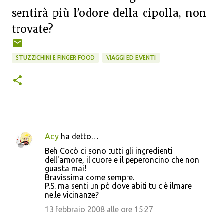
sentirà più l'odore della cipolla, non
trovate?
STUZZICHINI E FINGER FOOD
VIAGGI ED EVENTI
Ady
ha detto…
C
Beh Cocò ci sono tutti gli ingredienti
o
dell'amore, il cuore e il peperoncino che non
guasta mai!
m
Bravissima come sempre.
m
P.S. ma senti un pò dove abiti tu c'è ilmare
nelle vicinanze?
e
13 febbraio 2008 alle ore 15:27
n