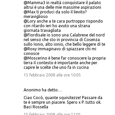
@Mamma3 in realtà conquistare il palato
altrui è una delle mie massime aspirazioni
@Max ti produci da solo il lievito?
meraviglioso
@Lory anche a te cara purtroppo rispondo
con ritardo ieri ho avuto una strana
giornata travagliata
@Fiordisale io sono una Calabrese del nord
nel senso che sto in provincia di Cosenza
sullo Ionio, alto ionio, che bello leggere di te
@Roxy immaginavo di spiazzare chi mi
conosce
@Moscerino è bene far conoscere la propria
terra il contesto è importante anche per
capire le scelte che uno fa in cucina
15 febbraio 2008 alle ore 10:05
Anonimo ha detto…
Ciao Cocò, quante squisitezze! Passare da
te è sempre un piacere. Spero x P. tutto ok.
Baci Rossella
15 febbraio 2008 alle ore 12:01