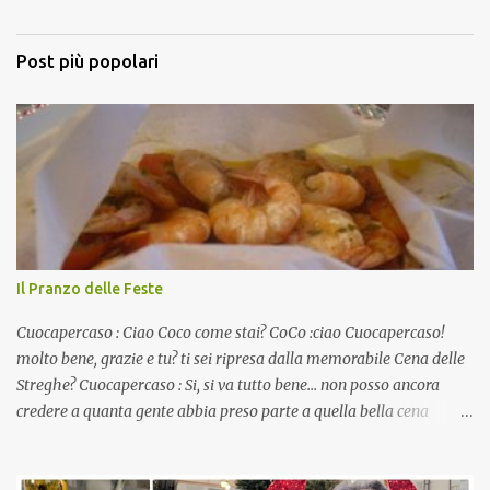
Post più popolari
Il Pranzo delle Feste
Cuocapercaso : Ciao Coco come stai? CoCo :ciao Cuocapercaso!
molto bene, grazie e tu? ti sei ripresa dalla memorabile Cena delle
Streghe? Cuocapercaso : Si, si va tutto bene… non posso ancora
credere a quanta gente abbia preso parte a quella bella cena
virtuale! CoCo : Eh già!! E adesso con le feste che arrivano chissà
che mangiate…a proposito Cuoca cosa prepari domenica per