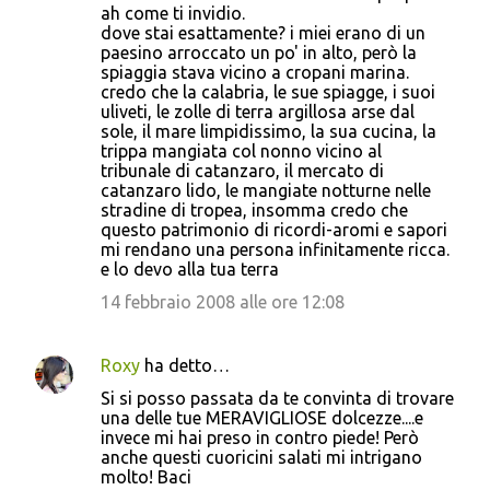
ah come ti invidio.
dove stai esattamente? i miei erano di un
paesino arroccato un po' in alto, però la
spiaggia stava vicino a cropani marina.
credo che la calabria, le sue spiagge, i suoi
uliveti, le zolle di terra argillosa arse dal
sole, il mare limpidissimo, la sua cucina, la
trippa mangiata col nonno vicino al
tribunale di catanzaro, il mercato di
catanzaro lido, le mangiate notturne nelle
stradine di tropea, insomma credo che
questo patrimonio di ricordi-aromi e sapori
mi rendano una persona infinitamente ricca.
e lo devo alla tua terra
14 febbraio 2008 alle ore 12:08
Roxy
ha detto…
Si si posso passata da te convinta di trovare
una delle tue MERAVIGLIOSE dolcezze....e
invece mi hai preso in contro piede! Però
anche questi cuoricini salati mi intrigano
molto! Baci