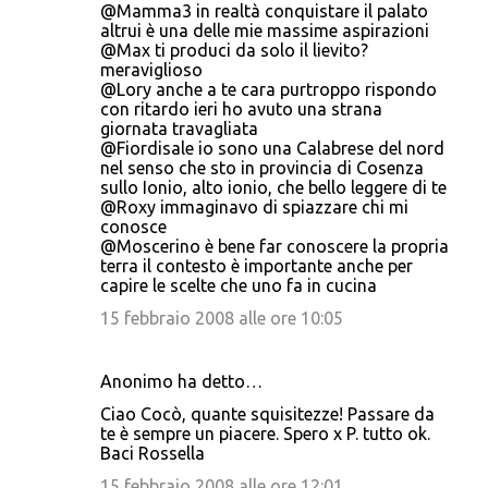
@Mamma3 in realtà conquistare il palato
altrui è una delle mie massime aspirazioni
@Max ti produci da solo il lievito?
meraviglioso
@Lory anche a te cara purtroppo rispondo
con ritardo ieri ho avuto una strana
giornata travagliata
@Fiordisale io sono una Calabrese del nord
nel senso che sto in provincia di Cosenza
sullo Ionio, alto ionio, che bello leggere di te
@Roxy immaginavo di spiazzare chi mi
conosce
@Moscerino è bene far conoscere la propria
terra il contesto è importante anche per
capire le scelte che uno fa in cucina
15 febbraio 2008 alle ore 10:05
Anonimo ha detto…
Ciao Cocò, quante squisitezze! Passare da
te è sempre un piacere. Spero x P. tutto ok.
Baci Rossella
15 febbraio 2008 alle ore 12:01