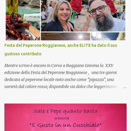
pranzo, racconta un po'! Perchè io avrò ospiti e cerco degli spunti...
Cuocapercaso : A dire il vero domenica prossima non preparo
nulla perché vado al Pranzo Aziendale di fine anno organizzato dai
mie capi! CoCo : Pranzo aziendale? Una bella idea! Cuocapercaso :
si, è un modo per riunirsi tutti a fine anno e tirare le somme…
naturalmente mangiando tutti insieme, con grande convivialità!
CoCo : è naturale il cibo, come sappiamo bene, funziona spesso da
Festa del Peperone Roggianese, anche ELITE ha dato il suo
collante e anche nel lavoro riesce a creare spesso l’ambiente
gustoso contributo
favorevole per molte belle opportunità, non trovi? Cuocapercaso :
Si, concordo! …addirittura si dice...
Mentre scrivo è ancora in Corso a Roggiano Gravina la XXV
edizione della Festa del Peperone Roggianese , una tre giorni
dedicata al peperone locale noto anche come "pipazza", una
varietà dal colore rosso, disponibile sia dolce che leggermente
piccante, inserito dal Ministero delle Politiche Agricole Alimentari
e Forestali nella lista dei Prodotti Agroalimentari Tradizionali
(Pat) della Calabria. Un ingrediente versatile in cucina, utilizzato
fresco o essiccato in ricette della tradizione o in piatti innovativi.
Durante la prima serata dell'evento abbiamo avuto prova della
versatilità di questo ingrediente durante il "2° Concorso