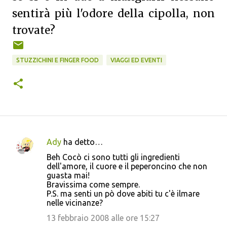
sentirà più l'odore della cipolla, non
trovate?
STUZZICHINI E FINGER FOOD
VIAGGI ED EVENTI
Ady
ha detto…
C
Beh Cocò ci sono tutti gli ingredienti
o
dell'amore, il cuore e il peperoncino che non
guasta mai!
m
Bravissima come sempre.
m
P.S. ma senti un pò dove abiti tu c'è ilmare
nelle vicinanze?
e
13 febbraio 2008 alle ore 15:27
n