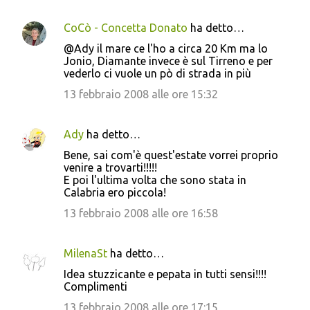
t
i
CoCò - Concetta Donato
ha detto…
@Ady il mare ce l'ho a circa 20 Km ma lo
Jonio, Diamante invece è sul Tirreno e per
vederlo ci vuole un pò di strada in più
13 febbraio 2008 alle ore 15:32
Ady
ha detto…
Bene, sai com'è quest'estate vorrei proprio
venire a trovarti!!!!!
E poi l'ultima volta che sono stata in
Calabria ero piccola!
13 febbraio 2008 alle ore 16:58
MilenaSt
ha detto…
Idea stuzzicante e pepata in tutti sensi!!!!
Complimenti
13 febbraio 2008 alle ore 17:15