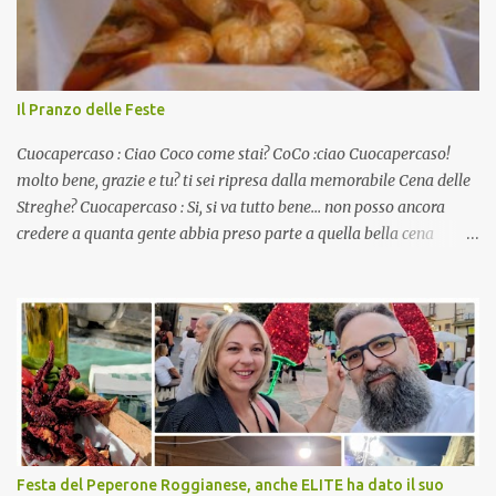
Il Pranzo delle Feste
Cuocapercaso : Ciao Coco come stai? CoCo :ciao Cuocapercaso!
molto bene, grazie e tu? ti sei ripresa dalla memorabile Cena delle
Streghe? Cuocapercaso : Si, si va tutto bene… non posso ancora
credere a quanta gente abbia preso parte a quella bella cena
virtuale! CoCo : Eh già!! E adesso con le feste che arrivano chissà
che mangiate…a proposito Cuoca cosa prepari domenica per
pranzo, racconta un po'! Perchè io avrò ospiti e cerco degli spunti...
Cuocapercaso : A dire il vero domenica prossima non preparo
nulla perché vado al Pranzo Aziendale di fine anno organizzato dai
mie capi! CoCo : Pranzo aziendale? Una bella idea! Cuocapercaso :
si, è un modo per riunirsi tutti a fine anno e tirare le somme…
naturalmente mangiando tutti insieme, con grande convivialità!
CoCo : è naturale il cibo, come sappiamo bene, funziona spesso da
Festa del Peperone Roggianese, anche ELITE ha dato il suo