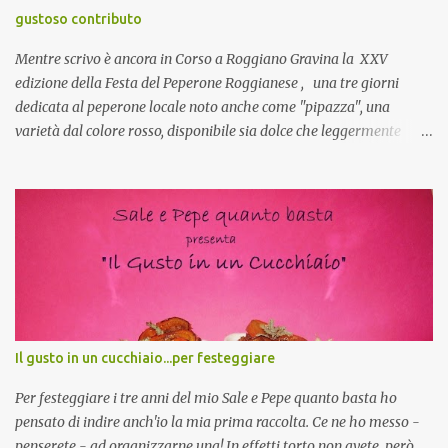
collante e anche nel lavoro riesce a creare spesso l’ambiente
gustoso contributo
favorevole per molte belle opportunità, non trovi? Cuocapercaso :
Si, concordo! …addirittura si dice...
Mentre scrivo è ancora in Corso a Roggiano Gravina la XXV
edizione della Festa del Peperone Roggianese , una tre giorni
dedicata al peperone locale noto anche come "pipazza", una
varietà dal colore rosso, disponibile sia dolce che leggermente
piccante, inserito dal Ministero delle Politiche Agricole Alimentari
e Forestali nella lista dei Prodotti Agroalimentari Tradizionali
(Pat) della Calabria. Un ingrediente versatile in cucina, utilizzato
fresco o essiccato in ricette della tradizione o in piatti innovativi.
Durante la prima serata dell'evento abbiamo avuto prova della
versatilità di questo ingrediente durante il "2° Concorso
Gastronomico di piatti a base di peperone Roggianese" ideato da
Gina Santagata , presidente dell'associazione Mongolfiera, che ha
visto coinvolte tante associazioni attive sul territorio che hanno
Il gusto in un cucchiaio...per festeggiare
voluto partecipare presentando un loro piatto a base di peperone.
Da giurata del concorso insieme agli chef Francesco Luci e ...
Per festeggiare i tre anni del mio Sale e Pepe quanto basta ho
pensato di indire anch'io la mia prima raccolta. Ce ne ho messo -
penserete - ad organizzarne una! In effetti torto non avete, però