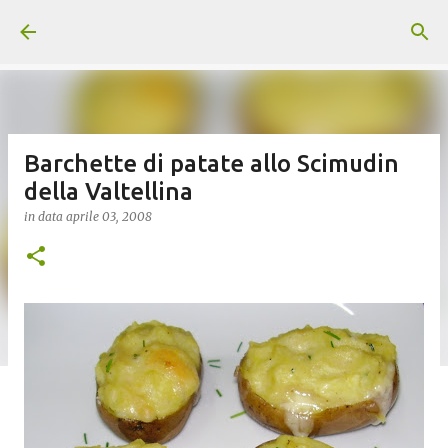
Passa ai contenuti principali
Barchette di patate allo Scimudin
della Valtellina
in data
aprile 03, 2008