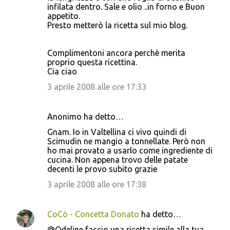
m
infilata dentro. Sale e olio ..in forno e Buon
appetito.
e
Presto metterò la ricetta sul mio blog.
n
t
Complimentoni ancora perchè merita
i
proprio questa ricettina.
Cia ciao
3 aprile 2008 alle ore 17:33
Anonimo ha detto…
Gnam. Io in Valtellina ci vivo quindi di
Scimudin ne mangio a tonnellate. Però non
ho mai provato a usarlo come ingrediente di
cucina. Non appena trovo delle patate
decenti le provo subito grazie
3 aprile 2008 alle ore 17:38
CoCò - Concetta Donato
ha detto…
@Odeline faccio una ricetta simile alla tua