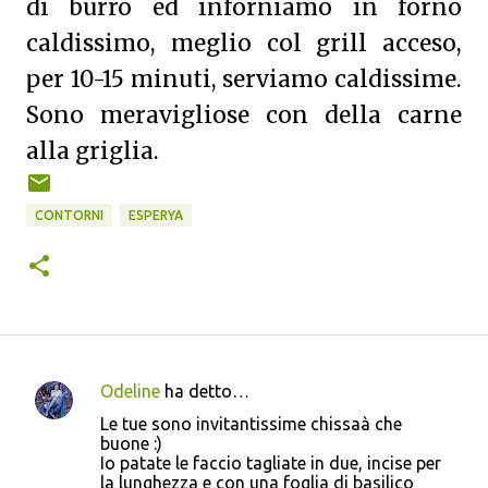
di burro ed inforniamo in forno
caldissimo, meglio col grill acceso,
per 10-15 minuti, serviamo caldissime.
Sono meravigliose con della carne
alla griglia.
CONTORNI
ESPERYA
Odeline
ha detto…
C
Le tue sono invitantissime chissaà che
o
buone :)
Io patate le faccio tagliate in due, incise per
m
la lunghezza e con una foglia di basilico