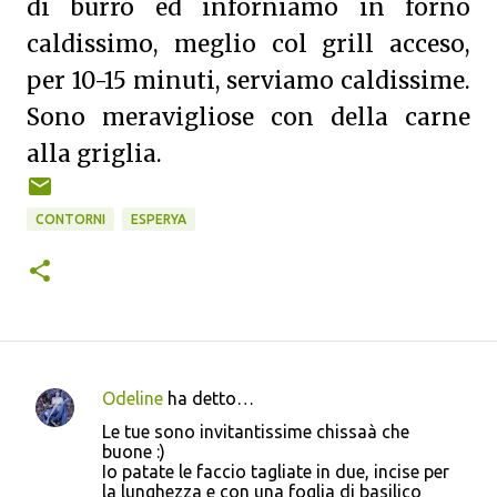
di burro ed inforniamo in forno
caldissimo, meglio col grill acceso,
per 10-15 minuti, serviamo caldissime.
Sono meravigliose con della carne
alla griglia.
CONTORNI
ESPERYA
Odeline
ha detto…
C
Le tue sono invitantissime chissaà che
o
buone :)
Io patate le faccio tagliate in due, incise per
m
la lunghezza e con una foglia di basilico