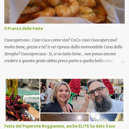
Il Pranzo delle Feste
Cuocapercaso : Ciao Coco come stai? CoCo :ciao Cuocapercaso!
molto bene, grazie e tu? ti sei ripresa dalla memorabile Cena delle
Streghe? Cuocapercaso : Si, si va tutto bene… non posso ancora
credere a quanta gente abbia preso parte a quella bella cena
virtuale! CoCo : Eh già!! E adesso con le feste che arrivano chissà
che mangiate…a proposito Cuoca cosa prepari domenica per
pranzo, racconta un po'! Perchè io avrò ospiti e cerco degli spunti...
Cuocapercaso : A dire il vero domenica prossima non preparo
nulla perché vado al Pranzo Aziendale di fine anno organizzato dai
mie capi! CoCo : Pranzo aziendale? Una bella idea! Cuocapercaso :
si, è un modo per riunirsi tutti a fine anno e tirare le somme…
naturalmente mangiando tutti insieme, con grande convivialità!
CoCo : è naturale il cibo, come sappiamo bene, funziona spesso da
Festa del Peperone Roggianese, anche ELITE ha dato il suo