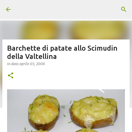
Passa ai contenuti principali
Barchette di patate allo Scimudin
della Valtellina
in data
aprile 03, 2008