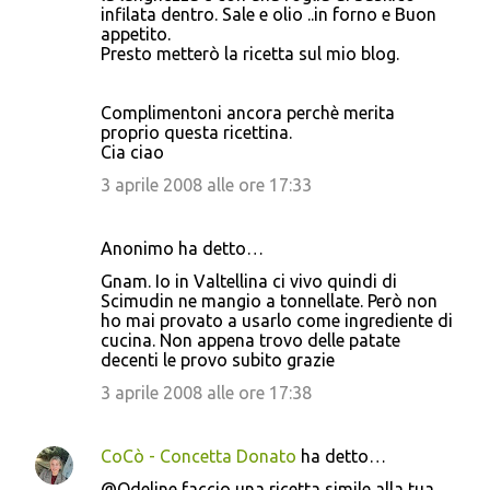
m
infilata dentro. Sale e olio ..in forno e Buon
appetito.
e
Presto metterò la ricetta sul mio blog.
n
t
Complimentoni ancora perchè merita
i
proprio questa ricettina.
Cia ciao
3 aprile 2008 alle ore 17:33
Anonimo ha detto…
Gnam. Io in Valtellina ci vivo quindi di
Scimudin ne mangio a tonnellate. Però non
ho mai provato a usarlo come ingrediente di
cucina. Non appena trovo delle patate
decenti le provo subito grazie
3 aprile 2008 alle ore 17:38
CoCò - Concetta Donato
ha detto…
@Odeline faccio una ricetta simile alla tua