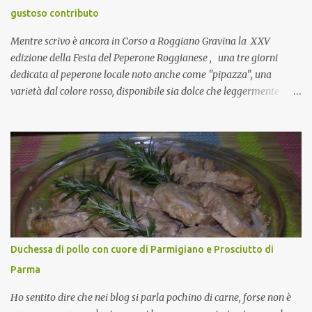
collante e anche nel lavoro riesce a creare spesso l’ambiente
gustoso contributo
favorevole per molte belle opportunità, non trovi? Cuocapercaso :
Si, concordo! …addirittura si dice...
Mentre scrivo è ancora in Corso a Roggiano Gravina la XXV
edizione della Festa del Peperone Roggianese , una tre giorni
dedicata al peperone locale noto anche come "pipazza", una
varietà dal colore rosso, disponibile sia dolce che leggermente
piccante, inserito dal Ministero delle Politiche Agricole Alimentari
e Forestali nella lista dei Prodotti Agroalimentari Tradizionali
(Pat) della Calabria. Un ingrediente versatile in cucina, utilizzato
fresco o essiccato in ricette della tradizione o in piatti innovativi.
Durante la prima serata dell'evento abbiamo avuto prova della
versatilità di questo ingrediente durante il "2° Concorso
Gastronomico di piatti a base di peperone Roggianese" ideato da
Gina Santagata , presidente dell'associazione Mongolfiera, che ha
visto coinvolte tante associazioni attive sul territorio che hanno
Duchessa di pollo con cuore di Parmigiano e Prosciutto di
voluto partecipare presentando un loro piatto a base di peperone.
Parma
Da giurata del concorso insieme agli chef Francesco Luci e ...
Ho sentito dire che nei blog si parla pochino di carne, forse non è