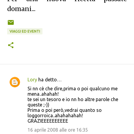
domani...
VIAGGI ED EVENTI
Lory
ha detto…
C
Si nn cè che dire,prima o poi qualcuno me
o
mena..ahahah!
te sei un tesoro e io nn ho altre parole che
m
queste ;-))
m
Prima o poi però,vedrai quanto so
loggorroica..ahahahahah!
e
GRAZIEEEEEEEEEE
n
16 aprile 2008 alle ore 16:35
t