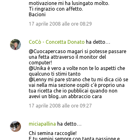
motivazione mi ha lusingato molto.
Ti ringrazio con affetto.
Bacioni
17 aprile 2008 alle ore 08:29
CoCò - Concetta Donato
ha detto…
@Cuocapercaso magari si potesse passare
una fetta attraverso il monitor del
computer!
@Unika è vero a volte non te lo aspetti che
qualcuno ti stimi tanto
@Lenny mi pare strano che tu mi dica ciò se
vai nella mia sezione ospiti c'è proprio una
tua ricetta che io pubblicai quando non
avevi un blog...un abbraccio cara
17 aprile 2008 alle ore 09:27
miciapallina
ha detto…
Chi semina raccoglie!
E tu semini sempre con tanta passione e