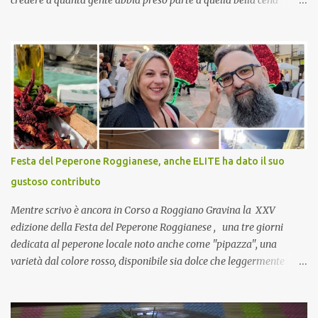
credere a quanta gente abbia preso parte a quella bella cena
virtuale! CoCo : Eh già!! E adesso con le feste che arrivano chissà
che mangiate…a proposito Cuoca cosa prepari domenica per
pranzo, racconta un po'! Perchè io avrò ospiti e cerco degli spunti...
Cuocapercaso : A dire il vero domenica prossima non preparo
nulla perché vado al Pranzo Aziendale di fine anno organizzato dai
mie capi! CoCo : Pranzo aziendale? Una bella idea! Cuocapercaso :
si, è un modo per riunirsi tutti a fine anno e tirare le somme…
naturalmente mangiando tutti insieme, con grande convivialità!
CoCo : è naturale il cibo, come sappiamo bene, funziona spesso da
Festa del Peperone Roggianese, anche ELITE ha dato il suo
collante e anche nel lavoro riesce a creare spesso l’ambiente
gustoso contributo
favorevole per molte belle opportunità, non trovi? Cuocapercaso :
Si, concordo! …addirittura si dice...
Mentre scrivo è ancora in Corso a Roggiano Gravina la XXV
edizione della Festa del Peperone Roggianese , una tre giorni
dedicata al peperone locale noto anche come "pipazza", una
varietà dal colore rosso, disponibile sia dolce che leggermente
piccante, inserito dal Ministero delle Politiche Agricole Alimentari
e Forestali nella lista dei Prodotti Agroalimentari Tradizionali
(Pat) della Calabria. Un ingrediente versatile in cucina, utilizzato