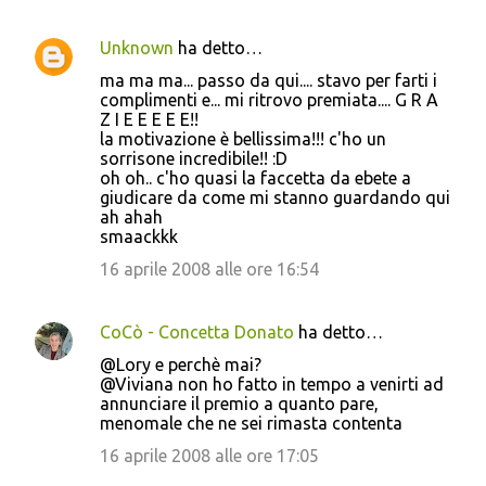
i
Unknown
ha detto…
ma ma ma... passo da qui.... stavo per farti i
complimenti e... mi ritrovo premiata.... G R A
Z I E E E E E!!
la motivazione è bellissima!!! c'ho un
sorrisone incredibile!! :D
oh oh.. c'ho quasi la faccetta da ebete a
giudicare da come mi stanno guardando qui
ah ahah
smaackkk
16 aprile 2008 alle ore 16:54
CoCò - Concetta Donato
ha detto…
@Lory e perchè mai?
@Viviana non ho fatto in tempo a venirti ad
annunciare il premio a quanto pare,
menomale che ne sei rimasta contenta
16 aprile 2008 alle ore 17:05