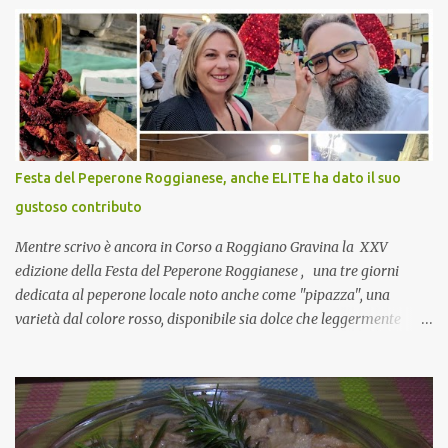
pranzo, racconta un po'! Perchè io avrò ospiti e cerco degli spunti...
Cuocapercaso : A dire il vero domenica prossima non preparo
nulla perché vado al Pranzo Aziendale di fine anno organizzato dai
mie capi! CoCo : Pranzo aziendale? Una bella idea! Cuocapercaso :
si, è un modo per riunirsi tutti a fine anno e tirare le somme…
naturalmente mangiando tutti insieme, con grande convivialità!
CoCo : è naturale il cibo, come sappiamo bene, funziona spesso da
Festa del Peperone Roggianese, anche ELITE ha dato il suo
collante e anche nel lavoro riesce a creare spesso l’ambiente
gustoso contributo
favorevole per molte belle opportunità, non trovi? Cuocapercaso :
Si, concordo! …addirittura si dice...
Mentre scrivo è ancora in Corso a Roggiano Gravina la XXV
edizione della Festa del Peperone Roggianese , una tre giorni
dedicata al peperone locale noto anche come "pipazza", una
varietà dal colore rosso, disponibile sia dolce che leggermente
piccante, inserito dal Ministero delle Politiche Agricole Alimentari
e Forestali nella lista dei Prodotti Agroalimentari Tradizionali
(Pat) della Calabria. Un ingrediente versatile in cucina, utilizzato
fresco o essiccato in ricette della tradizione o in piatti innovativi.
Durante la prima serata dell'evento abbiamo avuto prova della