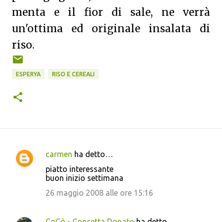
menta e il fior di sale, ne verrà
un'ottima ed originale insalata di
riso.
ESPERYA
RISO E CEREALI
carmen
ha detto…
C
piatto interessante
o
buon inizio settimana
m
26 maggio 2008 alle ore 15:16
m
e
CoCò - Concetta Donato
ha detto…