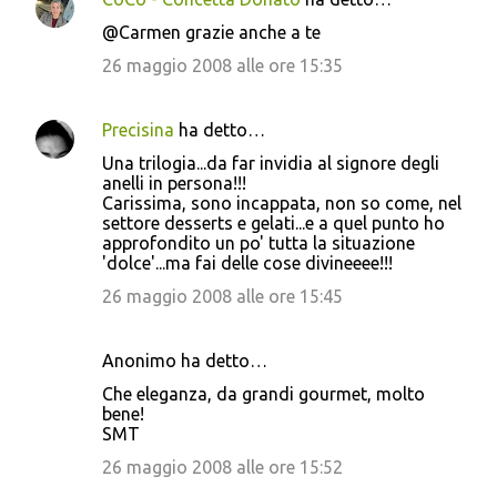
n
@Carmen grazie anche a te
t
26 maggio 2008 alle ore 15:35
i
Precisina
ha detto…
Una trilogia...da far invidia al signore degli
anelli in persona!!!
Carissima, sono incappata, non so come, nel
settore desserts e gelati...e a quel punto ho
approfondito un po' tutta la situazione
'dolce'...ma fai delle cose divineeee!!!
26 maggio 2008 alle ore 15:45
Anonimo ha detto…
Che eleganza, da grandi gourmet, molto
bene!
SMT
26 maggio 2008 alle ore 15:52