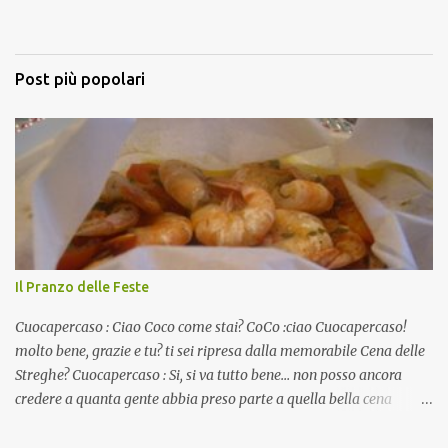
Post più popolari
Il Pranzo delle Feste
Cuocapercaso : Ciao Coco come stai? CoCo :ciao Cuocapercaso!
molto bene, grazie e tu? ti sei ripresa dalla memorabile Cena delle
Streghe? Cuocapercaso : Si, si va tutto bene… non posso ancora
credere a quanta gente abbia preso parte a quella bella cena
virtuale! CoCo : Eh già!! E adesso con le feste che arrivano chissà
che mangiate…a proposito Cuoca cosa prepari domenica per