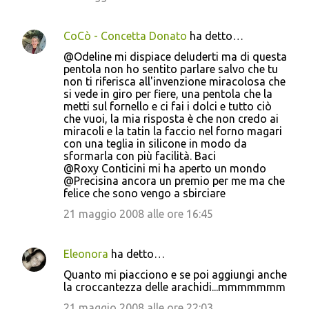
CoCò - Concetta Donato
ha detto…
@Odeline mi dispiace deluderti ma di questa
pentola non ho sentito parlare salvo che tu
non ti riferisca all'invenzione miracolosa che
si vede in giro per fiere, una pentola che la
metti sul fornello e ci fai i dolci e tutto ciò
che vuoi, la mia risposta è che non credo ai
miracoli e la tatin la faccio nel forno magari
con una teglia in silicone in modo da
sformarla con più facilità. Baci
@Roxy Conticini mi ha aperto un mondo
@Precisina ancora un premio per me ma che
felice che sono vengo a sbirciare
21 maggio 2008 alle ore 16:45
Eleonora
ha detto…
Quanto mi piacciono e se poi aggiungi anche
la croccantezza delle arachidi...mmmmmmm
21 maggio 2008 alle ore 22:03