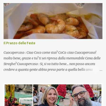
Il Pranzo delle Feste
Cuocapercaso : Ciao Coco come stai? CoCo :ciao Cuocapercaso!
molto bene, grazie e tu? ti sei ripresa dalla memorabile Cena delle
Streghe? Cuocapercaso : Si, si va tutto bene… non posso ancora
credere a quanta gente abbia preso parte a quella bella cena
virtuale! CoCo : Eh già!! E adesso con le feste che arrivano chissà
che mangiate…a proposito Cuoca cosa prepari domenica per
pranzo, racconta un po'! Perchè io avrò ospiti e cerco degli spunti...
Cuocapercaso : A dire il vero domenica prossima non preparo
nulla perché vado al Pranzo Aziendale di fine anno organizzato dai
mie capi! CoCo : Pranzo aziendale? Una bella idea! Cuocapercaso :