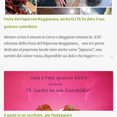
si, è un modo per riunirsi tutti a fine anno e tirare le somme…
naturalmente mangiando tutti insieme, con grande convivialità!
CoCo : è naturale il cibo, come sappiamo bene, funziona spesso da
Festa del Peperone Roggianese, anche ELITE ha dato il suo
collante e anche nel lavoro riesce a creare spesso l’ambiente
gustoso contributo
favorevole per molte belle opportunità, non trovi? Cuocapercaso :
Si, concordo! …addirittura si dice...
Mentre scrivo è ancora in Corso a Roggiano Gravina la XXV
edizione della Festa del Peperone Roggianese , una tre giorni
dedicata al peperone locale noto anche come "pipazza", una
varietà dal colore rosso, disponibile sia dolce che leggermente
piccante, inserito dal Ministero delle Politiche Agricole Alimentari
e Forestali nella lista dei Prodotti Agroalimentari Tradizionali
(Pat) della Calabria. Un ingrediente versatile in cucina, utilizzato
fresco o essiccato in ricette della tradizione o in piatti innovativi.
Durante la prima serata dell'evento abbiamo avuto prova della
versatilità di questo ingrediente durante il "2° Concorso
Gastronomico di piatti a base di peperone Roggianese" ideato da
Gina Santagata , presidente dell'associazione Mongolfiera, che ha
visto coinvolte tante associazioni attive sul territorio che hanno
Il gusto in un cucchiaio...per festeggiare