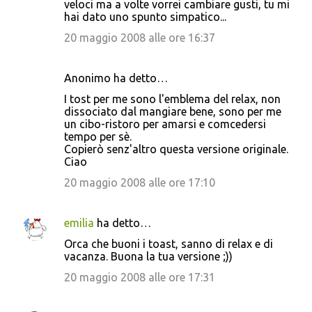
veloci ma a volte vorrei cambiare gusti, tu mi
hai dato uno spunto simpatico...
m
m
20 maggio 2008 alle ore 16:37
e
n
Anonimo ha detto…
t
I tost per me sono l'emblema del relax, non
dissociato dal mangiare bene, sono per me
i
un cibo-ristoro per amarsi e comcedersi
tempo per sè.
Copierò senz'altro questa versione originale.
Ciao
20 maggio 2008 alle ore 17:10
emilia
ha detto…
Orca che buoni i toast, sanno di relax e di
vacanza. Buona la tua versione ;))
20 maggio 2008 alle ore 17:31