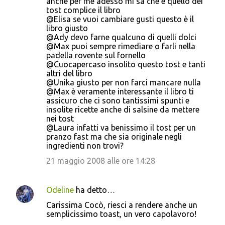
anche per me adesso mi sa che è quello dei
tost complice il libro
@Elisa se vuoi cambiare gusti questo è il
libro giusto
@Ady devo farne qualcuno di quelli dolci
@Max puoi sempre rimediare o farli nella
padella rovente sul fornello
@Cuocapercaso insolito questo tost e tanti
altri del libro
@Unika giusto per non farci mancare nulla
@Max è veramente interessante il libro ti
assicuro che ci sono tantissimi spunti e
insolite ricette anche di salsine da mettere
nei tost
@Laura infatti va benissimo il tost per un
pranzo fast ma che sia originale negli
ingredienti non trovi?
21 maggio 2008 alle ore 14:28
Odeline
ha detto…
Carissima Cocò, riesci a rendere anche un
semplicissimo toast, un vero capolavoro!