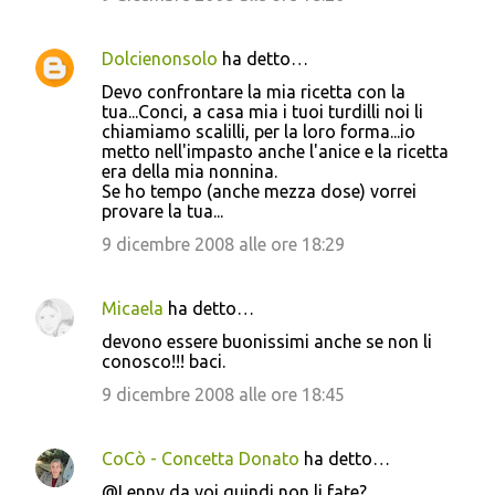
e
n
Dolcienonsolo
ha detto…
t
Devo confrontare la mia ricetta con la
tua...Conci, a casa mia i tuoi turdilli noi li
i
chiamiamo scalilli, per la loro forma...io
metto nell'impasto anche l'anice e la ricetta
era della mia nonnina.
Se ho tempo (anche mezza dose) vorrei
provare la tua...
9 dicembre 2008 alle ore 18:29
Micaela
ha detto…
devono essere buonissimi anche se non li
conosco!!! baci.
9 dicembre 2008 alle ore 18:45
CoCò - Concetta Donato
ha detto…
@Lenny da voi quindi non li fate?