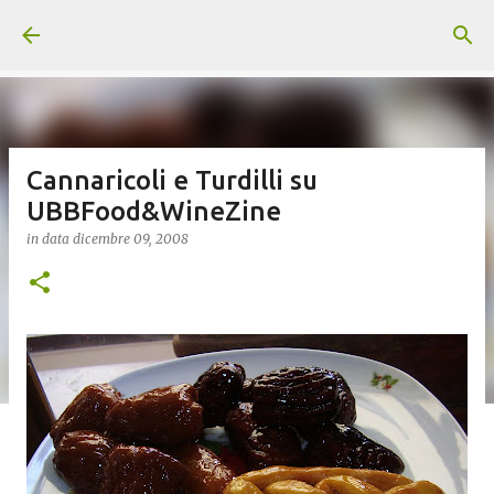
Passa ai contenuti principali
Cannaricoli e Turdilli su
UBBFood&WineZine
in data
dicembre 09, 2008