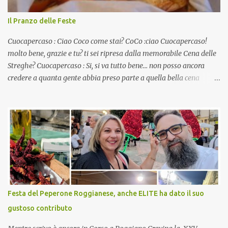
Il Pranzo delle Feste
Cuocapercaso : Ciao Coco come stai? CoCo :ciao Cuocapercaso!
molto bene, grazie e tu? ti sei ripresa dalla memorabile Cena delle
Streghe? Cuocapercaso : Si, si va tutto bene… non posso ancora
credere a quanta gente abbia preso parte a quella bella cena
virtuale! CoCo : Eh già!! E adesso con le feste che arrivano chissà
che mangiate…a proposito Cuoca cosa prepari domenica per
pranzo, racconta un po'! Perchè io avrò ospiti e cerco degli spunti...
Cuocapercaso : A dire il vero domenica prossima non preparo
nulla perché vado al Pranzo Aziendale di fine anno organizzato dai
mie capi! CoCo : Pranzo aziendale? Una bella idea! Cuocapercaso :
si, è un modo per riunirsi tutti a fine anno e tirare le somme…
naturalmente mangiando tutti insieme, con grande convivialità!
CoCo : è naturale il cibo, come sappiamo bene, funziona spesso da
Festa del Peperone Roggianese, anche ELITE ha dato il suo
collante e anche nel lavoro riesce a creare spesso l’ambiente
gustoso contributo
favorevole per molte belle opportunità, non trovi? Cuocapercaso :
Si, concordo! …addirittura si dice...