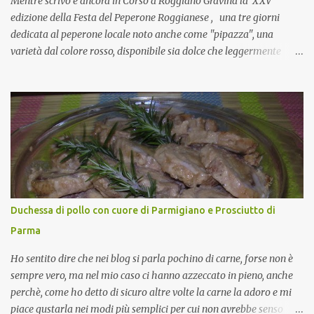
Mentre scrivo è ancora in Corso a Roggiano Gravina la XXV
edizione della Festa del Peperone Roggianese , una tre giorni
dedicata al peperone locale noto anche come "pipazza", una
varietà dal colore rosso, disponibile sia dolce che leggermente
piccante, inserito dal Ministero delle Politiche Agricole Alimentari
e Forestali nella lista dei Prodotti Agroalimentari Tradizionali
(Pat) della Calabria. Un ingrediente versatile in cucina, utilizzato
fresco o essiccato in ricette della tradizione o in piatti innovativi.
Durante la prima serata dell'evento abbiamo avuto prova della
versatilità di questo ingrediente durante il "2° Concorso
Gastronomico di piatti a base di peperone Roggianese" ideato da
Gina Santagata , presidente dell'associazione Mongolfiera, che ha
visto coinvolte tante associazioni attive sul territorio che hanno
Duchessa di pollo con cuore di Parmigiano e Prosciutto di
voluto partecipare presentando un loro piatto a base di peperone.
Parma
Da giurata del concorso insieme agli chef Francesco Luci e ...
Ho sentito dire che nei blog si parla pochino di carne, forse non è
sempre vero, ma nel mio caso ci hanno azzeccato in pieno, anche
perchè, come ho detto di sicuro altre volte la carne la adoro e mi
piace gustarla nei modi più semplici per cui non avrebbe senso