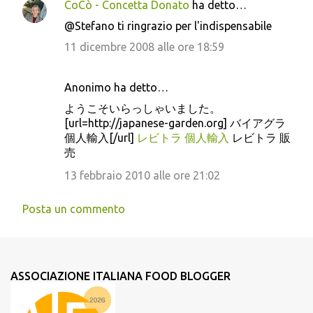
CoCò - Concetta Donato
ha detto…
@Stefano ti ringrazio per l'indispensabile
11 dicembre 2008 alle ore 18:59
Anonimo ha detto…
ようこそいらっしゃいました。
[url=http://japanese-garden.org] バイアグラ
個人輸入[/url]
レビトラ 個人輸入
レビトラ 販
売
13 febbraio 2010 alle ore 21:02
Posta un commento
ASSOCIAZIONE ITALIANA FOOD BLOGGER