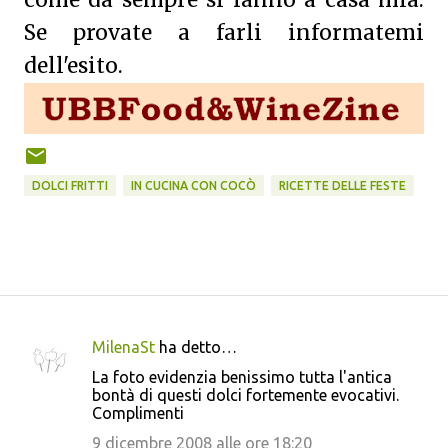
come da sempre si fanno a casa mia.
Se provate a farli informatemi
dell'esito.
DOLCI FRITTI
IN CUCINA CON COCÒ
RICETTE DELLE FESTE
MilenaSt
ha detto…
C
La foto evidenzia benissimo tutta l'antica
o
bontà di questi dolci fortemente evocativi.
Complimenti
m
m
9 dicembre 2008 alle ore 18:20