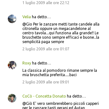
e
1 luglio 2009 alle ore 22:12
n
t
Velia
ha detto…
i
@Gio Per le zanzare metti tante candele alla
citronella oppure un megacandelone al
centro tavola....qui funziona alla grande!! Le
bruschette sono sempre efficaci e buone...la
semplicità paga sempre
2 luglio 2009 alle ore 01:07
Roxy
ha detto…
La classica al pomodoro rimane sempre la
mia bruschetta preferita......baci
2 luglio 2009 alle ore 09:01
CoCò - Concetta Donato
ha detto…
@Giò E' vero sembrerebbero piccoli capperi
per le zanzare tanti gerani ed Autan