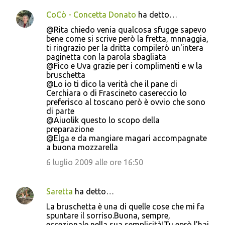
CoCò - Concetta Donato
ha detto…
@Rita chiedo venia qualcosa sfugge sapevo
bene come si scrive però la fretta, mnnaggia,
ti ringrazio per la dritta compilerò un'intera
paginetta con la parola sbagliata
@Fico e Uva grazie per i complimenti e w la
bruschetta
@Lo io ti dico la verità che il pane di
Cerchiara o di Frascineto casereccio lo
preferisco al toscano però è ovvio che sono
di parte
@Aiuolik questo lo scopo della
preparazione
@Elga e da mangiare magari accompagnate
a buona mozzarella
6 luglio 2009 alle ore 16:50
Saretta
ha detto…
La bruschetta è una di quelle cose che mi fa
spuntare il sorriso.Buona, sempre,
eccezionale nella sua semplicità!Tu eprò l'hai