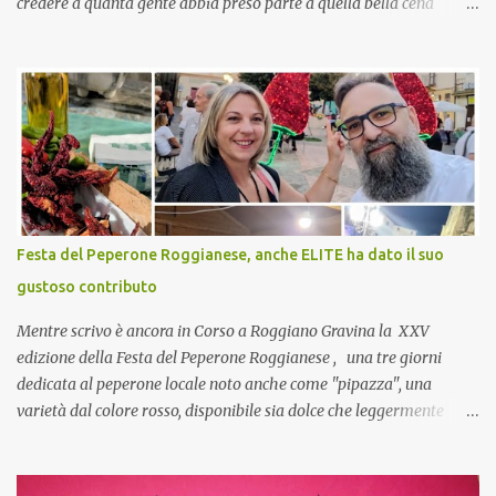
credere a quanta gente abbia preso parte a quella bella cena
virtuale! CoCo : Eh già!! E adesso con le feste che arrivano chissà
che mangiate…a proposito Cuoca cosa prepari domenica per
pranzo, racconta un po'! Perchè io avrò ospiti e cerco degli spunti...
Cuocapercaso : A dire il vero domenica prossima non preparo
nulla perché vado al Pranzo Aziendale di fine anno organizzato dai
mie capi! CoCo : Pranzo aziendale? Una bella idea! Cuocapercaso :
si, è un modo per riunirsi tutti a fine anno e tirare le somme…
naturalmente mangiando tutti insieme, con grande convivialità!
CoCo : è naturale il cibo, come sappiamo bene, funziona spesso da
Festa del Peperone Roggianese, anche ELITE ha dato il suo
collante e anche nel lavoro riesce a creare spesso l’ambiente
gustoso contributo
favorevole per molte belle opportunità, non trovi? Cuocapercaso :
Si, concordo! …addirittura si dice...
Mentre scrivo è ancora in Corso a Roggiano Gravina la XXV
edizione della Festa del Peperone Roggianese , una tre giorni
dedicata al peperone locale noto anche come "pipazza", una
varietà dal colore rosso, disponibile sia dolce che leggermente
piccante, inserito dal Ministero delle Politiche Agricole Alimentari
e Forestali nella lista dei Prodotti Agroalimentari Tradizionali
(Pat) della Calabria. Un ingrediente versatile in cucina, utilizzato