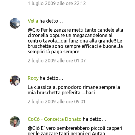
e
1 luglio 2009 alle ore 22:12
n
t
Velia
ha detto…
i
@Gio Per le zanzare metti tante candele alla
citronella oppure un megacandelone al
centro tavola....qui funziona alla grande!! Le
bruschette sono sempre efficaci e buone...la
semplicità paga sempre
2 luglio 2009 alle ore 01:07
Roxy
ha detto…
La classica al pomodoro rimane sempre la
mia bruschetta preferita......baci
2 luglio 2009 alle ore 09:01
CoCò - Concetta Donato
ha detto…
@Giò E' vero sembrerebbero piccoli capperi
per le zanzare tanti gerani ed Autan