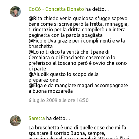
CoCò - Concetta Donato
ha detto…
@Rita chiedo venia qualcosa sfugge sapevo
bene come si scrive però la fretta, mnnaggia,
ti ringrazio per la dritta compilerò un'intera
paginetta con la parola sbagliata
@Fico e Uva grazie per i complimenti e w la
bruschetta
@Lo io ti dico la verità che il pane di
Cerchiara o di Frascineto casereccio lo
preferisco al toscano però è ovvio che sono
di parte
@Aiuolik questo lo scopo della
preparazione
@Elga e da mangiare magari accompagnate
a buona mozzarella
6 luglio 2009 alle ore 16:50
Saretta
ha detto…
La bruschetta è una di quelle cose che mi fa
spuntare il sorriso.Buona, sempre,
eccezionale nella sua semplicità!Tu eprò l'hai