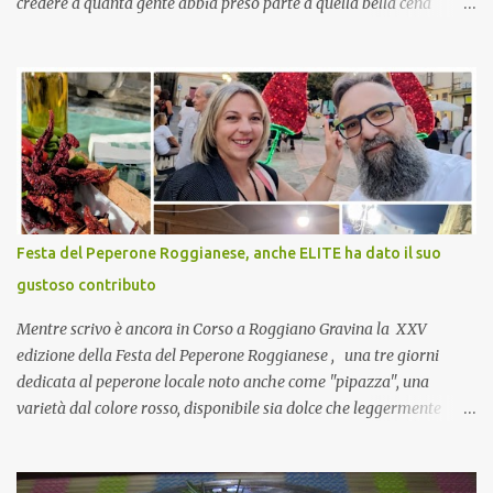
credere a quanta gente abbia preso parte a quella bella cena
virtuale! CoCo : Eh già!! E adesso con le feste che arrivano chissà
che mangiate…a proposito Cuoca cosa prepari domenica per
pranzo, racconta un po'! Perchè io avrò ospiti e cerco degli spunti...
Cuocapercaso : A dire il vero domenica prossima non preparo
nulla perché vado al Pranzo Aziendale di fine anno organizzato dai
mie capi! CoCo : Pranzo aziendale? Una bella idea! Cuocapercaso :
si, è un modo per riunirsi tutti a fine anno e tirare le somme…
naturalmente mangiando tutti insieme, con grande convivialità!
CoCo : è naturale il cibo, come sappiamo bene, funziona spesso da
Festa del Peperone Roggianese, anche ELITE ha dato il suo
collante e anche nel lavoro riesce a creare spesso l’ambiente
gustoso contributo
favorevole per molte belle opportunità, non trovi? Cuocapercaso :
Si, concordo! …addirittura si dice...
Mentre scrivo è ancora in Corso a Roggiano Gravina la XXV
edizione della Festa del Peperone Roggianese , una tre giorni
dedicata al peperone locale noto anche come "pipazza", una
varietà dal colore rosso, disponibile sia dolce che leggermente
piccante, inserito dal Ministero delle Politiche Agricole Alimentari
e Forestali nella lista dei Prodotti Agroalimentari Tradizionali
(Pat) della Calabria. Un ingrediente versatile in cucina, utilizzato