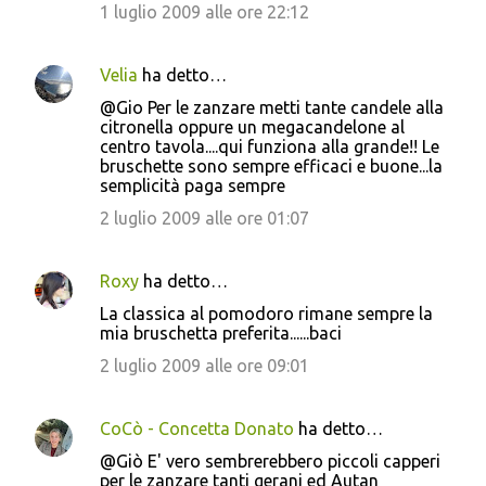
e
1 luglio 2009 alle ore 22:12
n
t
Velia
ha detto…
i
@Gio Per le zanzare metti tante candele alla
citronella oppure un megacandelone al
centro tavola....qui funziona alla grande!! Le
bruschette sono sempre efficaci e buone...la
semplicità paga sempre
2 luglio 2009 alle ore 01:07
Roxy
ha detto…
La classica al pomodoro rimane sempre la
mia bruschetta preferita......baci
2 luglio 2009 alle ore 09:01
CoCò - Concetta Donato
ha detto…
@Giò E' vero sembrerebbero piccoli capperi
per le zanzare tanti gerani ed Autan