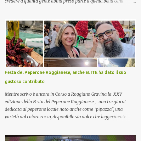
credere a quanta gente abbia preso parte a quella bella cena
virtuale! CoCo : Eh già!! E adesso con le feste che arrivano chissà
che mangiate…a proposito Cuoca cosa prepari domenica per
pranzo, racconta un po'! Perchè io avrò ospiti e cerco degli spunti...
Cuocapercaso : A dire il vero domenica prossima non preparo
nulla perché vado al Pranzo Aziendale di fine anno organizzato dai
mie capi! CoCo : Pranzo aziendale? Una bella idea! Cuocapercaso :
si, è un modo per riunirsi tutti a fine anno e tirare le somme…
naturalmente mangiando tutti insieme, con grande convivialità!
CoCo : è naturale il cibo, come sappiamo bene, funziona spesso da
Festa del Peperone Roggianese, anche ELITE ha dato il suo
collante e anche nel lavoro riesce a creare spesso l’ambiente
gustoso contributo
favorevole per molte belle opportunità, non trovi? Cuocapercaso :
Si, concordo! …addirittura si dice...
Mentre scrivo è ancora in Corso a Roggiano Gravina la XXV
edizione della Festa del Peperone Roggianese , una tre giorni
dedicata al peperone locale noto anche come "pipazza", una
varietà dal colore rosso, disponibile sia dolce che leggermente
piccante, inserito dal Ministero delle Politiche Agricole Alimentari
e Forestali nella lista dei Prodotti Agroalimentari Tradizionali
(Pat) della Calabria. Un ingrediente versatile in cucina, utilizzato