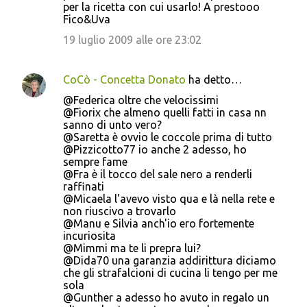
per la ricetta con cui usarlo! A prestooo
Fico&Uva
19 luglio 2009 alle ore 23:02
CoCò - Concetta Donato
ha detto…
@Federica oltre che velocissimi
@Fiorix che almeno quelli fatti in casa nn
sanno di unto vero?
@Saretta è ovvio le coccole prima di tutto
@Pizzicotto77 io anche 2 adesso, ho
sempre fame
@Fra è il tocco del sale nero a renderli
raffinati
@Micaela l'avevo visto qua e là nella rete e
non riuscivo a trovarlo
@Manu e Silvia anch'io ero fortemente
incuriosita
@Mimmi ma te li prepra lui?
@Dida70 una garanzia addirittura diciamo
che gli strafalcioni di cucina li tengo per me
sola
@Gunther a adesso ho avuto in regalo un