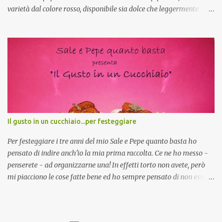
varietà dal colore rosso, disponibile sia dolce che leggermente
piccante, inserito dal Ministero delle Politiche Agricole Alimentari
e Forestali nella lista dei Prodotti Agroalimentari Tradizionali
(Pat) della Calabria. Un ingrediente versatile in cucina, utilizzato
fresco o essiccato in ricette della tradizione o in piatti innovativi.
Durante la prima serata dell'evento abbiamo avuto prova della
versatilità di questo ingrediente durante il "2° Concorso
Gastronomico di piatti a base di peperone Roggianese" ideato da
Gina Santagata , presidente dell'associazione Mongolfiera, che ha
visto coinvolte tante associazioni attive sul territorio che hanno
Il gusto in un cucchiaio...per festeggiare
voluto partecipare presentando un loro piatto a base di peperone.
Da giurata del concorso insieme agli chef Francesco Luci e ...
Per festeggiare i tre anni del mio Sale e Pepe quanto basta ho
pensato di indire anch'io la mia prima raccolta. Ce ne ho messo -
penserete - ad organizzarne una! In effetti torto non avete, però
mi piacciono le cose fatte bene ed ho sempre pensato di non essere
all'altezza, non che adesso lo sia ma mi sono proprio buttata
avendo avuto una folgorazione. Mi piacerebbe fare una raccolta di
ricette dolci e salate che occupino lo spazio di un cucchiaio, una