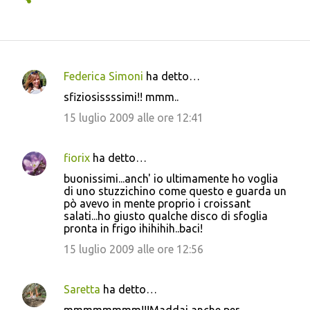
Federica Simoni
ha detto…
C
sfiziosissssimi!! mmm..
o
15 luglio 2009 alle ore 12:41
m
m
fiorix
ha detto…
e
buonissimi...anch' io ultimamente ho voglia
n
di uno stuzzichino come questo e guarda un
t
pò avevo in mente proprio i croissant
salati...ho giusto qualche disco di sfoglia
i
pronta in frigo ihihihih..baci!
15 luglio 2009 alle ore 12:56
Saretta
ha detto…