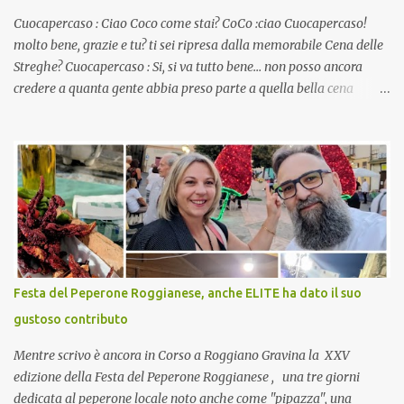
Cuocapercaso : Ciao Coco come stai? CoCo :ciao Cuocapercaso!
molto bene, grazie e tu? ti sei ripresa dalla memorabile Cena delle
Streghe? Cuocapercaso : Si, si va tutto bene… non posso ancora
credere a quanta gente abbia preso parte a quella bella cena
virtuale! CoCo : Eh già!! E adesso con le feste che arrivano chissà
che mangiate…a proposito Cuoca cosa prepari domenica per
pranzo, racconta un po'! Perchè io avrò ospiti e cerco degli spunti...
Cuocapercaso : A dire il vero domenica prossima non preparo
nulla perché vado al Pranzo Aziendale di fine anno organizzato dai
mie capi! CoCo : Pranzo aziendale? Una bella idea! Cuocapercaso :
si, è un modo per riunirsi tutti a fine anno e tirare le somme…
naturalmente mangiando tutti insieme, con grande convivialità!
CoCo : è naturale il cibo, come sappiamo bene, funziona spesso da
Festa del Peperone Roggianese, anche ELITE ha dato il suo
collante e anche nel lavoro riesce a creare spesso l’ambiente
gustoso contributo
favorevole per molte belle opportunità, non trovi? Cuocapercaso :
Si, concordo! …addirittura si dice...
Mentre scrivo è ancora in Corso a Roggiano Gravina la XXV
edizione della Festa del Peperone Roggianese , una tre giorni
dedicata al peperone locale noto anche come "pipazza", una