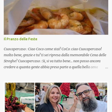
Il Pranzo delle Feste
Cuocapercaso : Ciao Coco come stai? CoCo :ciao Cuocapercaso!
molto bene, grazie e tu? ti sei ripresa dalla memorabile Cena delle
Streghe? Cuocapercaso : Si, si va tutto bene… non posso ancora
credere a quanta gente abbia preso parte a quella bella cena
virtuale! CoCo : Eh già!! E adesso con le feste che arrivano chissà
che mangiate…a proposito Cuoca cosa prepari domenica per
pranzo, racconta un po'! Perchè io avrò ospiti e cerco degli spunti...
Cuocapercaso : A dire il vero domenica prossima non preparo
nulla perché vado al Pranzo Aziendale di fine anno organizzato dai
mie capi! CoCo : Pranzo aziendale? Una bella idea! Cuocapercaso :
si, è un modo per riunirsi tutti a fine anno e tirare le somme…