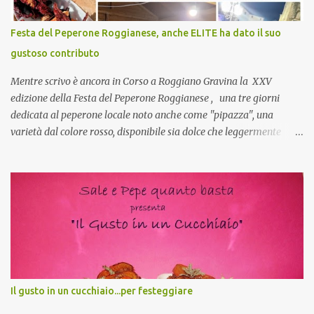
naturalmente mangiando tutti insieme, con grande convivialità!
CoCo : è naturale il cibo, come sappiamo bene, funziona spesso da
Festa del Peperone Roggianese, anche ELITE ha dato il suo
collante e anche nel lavoro riesce a creare spesso l’ambiente
gustoso contributo
favorevole per molte belle opportunità, non trovi? Cuocapercaso :
Si, concordo! …addirittura si dice...
Mentre scrivo è ancora in Corso a Roggiano Gravina la XXV
edizione della Festa del Peperone Roggianese , una tre giorni
dedicata al peperone locale noto anche come "pipazza", una
varietà dal colore rosso, disponibile sia dolce che leggermente
piccante, inserito dal Ministero delle Politiche Agricole Alimentari
e Forestali nella lista dei Prodotti Agroalimentari Tradizionali
(Pat) della Calabria. Un ingrediente versatile in cucina, utilizzato
fresco o essiccato in ricette della tradizione o in piatti innovativi.
Durante la prima serata dell'evento abbiamo avuto prova della
versatilità di questo ingrediente durante il "2° Concorso
Gastronomico di piatti a base di peperone Roggianese" ideato da
Gina Santagata , presidente dell'associazione Mongolfiera, che ha
visto coinvolte tante associazioni attive sul territorio che hanno
Il gusto in un cucchiaio...per festeggiare
voluto partecipare presentando un loro piatto a base di peperone.