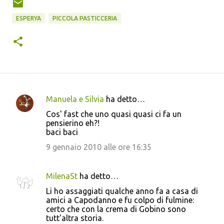
ESPERYA
PICCOLA PASTICCERIA
Manuela e Silvia
ha detto…
C
Cos' fast che uno quasi quasi ci fa un
o
pensierino eh?!
baci baci
m
m
9 gennaio 2010 alle ore 16:35
e
n
MilenaSt
ha detto…
t
Li ho assaggiati qualche anno fa a casa di
amici a Capodanno e fu colpo di fulmine:
i
certo che con la crema di Gobino sono
tutt'altra storia.