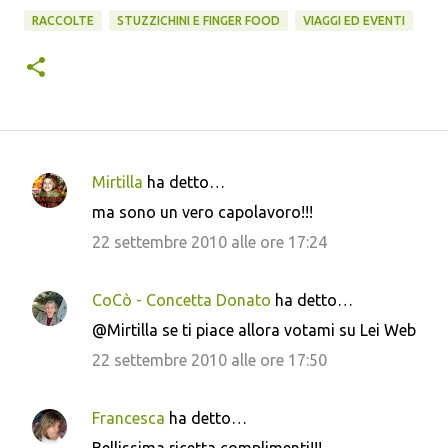
RACCOLTE
STUZZICHINI E FINGER FOOD
VIAGGI ED EVENTI
Mirtilla
ha detto…
C
ma sono un vero capolavoro!!!
o
22 settembre 2010 alle ore 17:24
m
m
CoCò - Concetta Donato
ha detto…
e
@Mirtilla se ti piace allora votami su Lei Web
n
22 settembre 2010 alle ore 17:50
t
i
Francesca
ha detto…