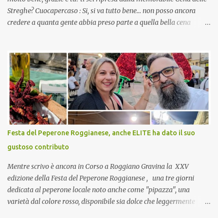
Streghe? Cuocapercaso : Si, si va tutto bene… non posso ancora
credere a quanta gente abbia preso parte a quella bella cena
virtuale! CoCo : Eh già!! E adesso con le feste che arrivano chissà
che mangiate…a proposito Cuoca cosa prepari domenica per
pranzo, racconta un po'! Perchè io avrò ospiti e cerco degli spunti...
Cuocapercaso : A dire il vero domenica prossima non preparo
nulla perché vado al Pranzo Aziendale di fine anno organizzato dai
mie capi! CoCo : Pranzo aziendale? Una bella idea! Cuocapercaso :
si, è un modo per riunirsi tutti a fine anno e tirare le somme…
naturalmente mangiando tutti insieme, con grande convivialità!
CoCo : è naturale il cibo, come sappiamo bene, funziona spesso da
Festa del Peperone Roggianese, anche ELITE ha dato il suo
collante e anche nel lavoro riesce a creare spesso l’ambiente
gustoso contributo
favorevole per molte belle opportunità, non trovi? Cuocapercaso :
Si, concordo! …addirittura si dice...
Mentre scrivo è ancora in Corso a Roggiano Gravina la XXV
edizione della Festa del Peperone Roggianese , una tre giorni
dedicata al peperone locale noto anche come "pipazza", una
varietà dal colore rosso, disponibile sia dolce che leggermente
piccante, inserito dal Ministero delle Politiche Agricole Alimentari