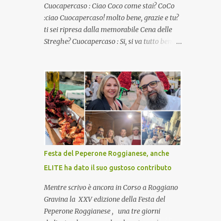
Cuocapercaso : Ciao Coco come stai? CoCo
:ciao Cuocapercaso! molto bene, grazie e tu?
ti sei ripresa dalla memorabile Cena delle
Streghe? Cuocapercaso : Si, si va tutto bene…
non posso ancora credere a quanta gente
abbia preso parte a quella bella cena
virtuale! CoCo : Eh già!! E adesso con le feste
che arrivano chissà che mangiate…a
proposito Cuoca cosa prepari domenica per
pranzo, racconta un po'! Perchè io avrò ospiti
e cerco degli spunti... Cuocapercaso : A dire il
vero domenica prossima non preparo nulla
perché vado al Pranzo Aziendale di fine
Festa del Peperone Roggianese, anche
anno organizzato dai mie capi! CoCo :
ELITE ha dato il suo gustoso contributo
Pranzo aziendale? Una bella idea!
Cuocapercaso : si, è un modo per riunirsi
Mentre scrivo è ancora in Corso a Roggiano
tutti a fine anno e tirare le somme…
Gravina la XXV edizione della Festa del
naturalmente mangiando tutti insieme, con
Peperone Roggianese , una tre giorni
grande convivialità! CoCo : è naturale il cibo,