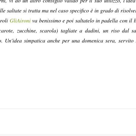
ni, vi dò un altro consiglio valido per il suo utilizzo, l'idea
elle saltate si tratta ma nel caso specifico è in grado di risolve
aroli
GliAironi
va benissimo e poi saltatelo in padella con il 
carote, zucchine, scarola) tagliate a dadini, un riso dal s
o. Un'idea simpatica anche per una domenica sera, servito 