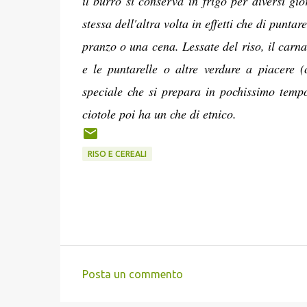
il burro si conserva in frigo per diversi gior
stessa dell'altra volta in effetti che di puntar
pranzo o una cena. Lessate del riso, il carn
e le puntarelle o altre verdure a piacere (
speciale che si prepara in pochissimo temp
ciotole poi ha un che di etnico.
RISO E CEREALI
Posta un commento
C