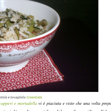
otola e tovagliolo
GreenGate
capperi e mortadella
vi è piaciuta e visto che una volta prep