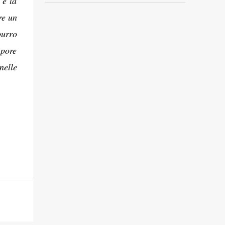
 è la
re un
burro
apore
nelle