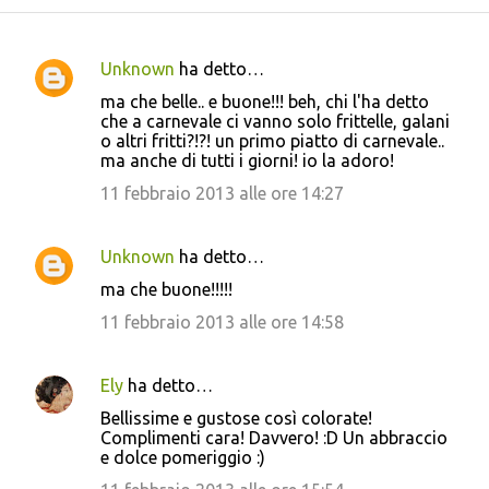
Unknown
ha detto…
C
ma che belle.. e buone!!! beh, chi l'ha detto
o
che a carnevale ci vanno solo frittelle, galani
o altri fritti?!?! un primo piatto di carnevale..
m
ma anche di tutti i giorni! io la adoro!
m
11 febbraio 2013 alle ore 14:27
e
n
Unknown
ha detto…
t
ma che buone!!!!!
i
11 febbraio 2013 alle ore 14:58
Ely
ha detto…
Bellissime e gustose così colorate!
Complimenti cara! Davvero! :D Un abbraccio
e dolce pomeriggio :)