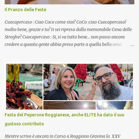
Il Pranzo delle Feste
Cuocapercaso : Ciao Coco come stai? CoCo :ciao Cuocapercaso!
molto bene, grazie e tu? ti sei ripresa dalla memorabile Cena delle
Streghe? Cuocapercaso : Si, si va tutto bene… non posso ancora
credere a quanta gente abbia preso parte a quella bella cena
virtuale! CoCo : Eh già!! E adesso con le feste che arrivano chissà
che mangiate…a proposito Cuoca cosa prepari domenica per
pranzo, racconta un po'! Perchè io avrò ospiti e cerco degli spunti...
Cuocapercaso : A dire il vero domenica prossima non preparo
nulla perché vado al Pranzo Aziendale di fine anno organizzato dai
mie capi! CoCo : Pranzo aziendale? Una bella idea! Cuocapercaso :
si, è un modo per riunirsi tutti a fine anno e tirare le somme…
naturalmente mangiando tutti insieme, con grande convivialità!
CoCo : è naturale il cibo, come sappiamo bene, funziona spesso da
Festa del Peperone Roggianese, anche ELITE ha dato il suo
collante e anche nel lavoro riesce a creare spesso l’ambiente
gustoso contributo
favorevole per molte belle opportunità, non trovi? Cuocapercaso :
Si, concordo! …addirittura si dice...
Mentre scrivo è ancora in Corso a Roggiano Gravina la XXV