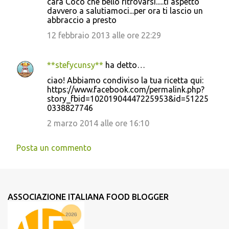
cara Cocò che bello ritrovarsi.....ti aspetto
davvero a salutiamoci...per ora ti lascio un
abbraccio a presto
12 febbraio 2013 alle ore 22:29
**stefycunsy**
ha detto…
ciao! Abbiamo condiviso la tua ricetta qui:
https://www.facebook.com/permalink.php?
story_fbid=10201904447225953&id=51225
0338827746
2 marzo 2014 alle ore 16:10
Posta un commento
ASSOCIAZIONE ITALIANA FOOD BLOGGER