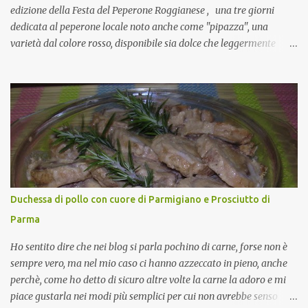
edizione della Festa del Peperone Roggianese , una tre giorni
dedicata al peperone locale noto anche come "pipazza", una
varietà dal colore rosso, disponibile sia dolce che leggermente
piccante, inserito dal Ministero delle Politiche Agricole Alimentari
e Forestali nella lista dei Prodotti Agroalimentari Tradizionali
(Pat) della Calabria. Un ingrediente versatile in cucina, utilizzato
fresco o essiccato in ricette della tradizione o in piatti innovativi.
Durante la prima serata dell'evento abbiamo avuto prova della
versatilità di questo ingrediente durante il "2° Concorso
Gastronomico di piatti a base di peperone Roggianese" ideato da
Gina Santagata , presidente dell'associazione Mongolfiera, che ha
visto coinvolte tante associazioni attive sul territorio che hanno
Duchessa di pollo con cuore di Parmigiano e Prosciutto di
voluto partecipare presentando un loro piatto a base di peperone.
Parma
Da giurata del concorso insieme agli chef Francesco Luci e ...
Ho sentito dire che nei blog si parla pochino di carne, forse non è
sempre vero, ma nel mio caso ci hanno azzeccato in pieno, anche
perchè, come ho detto di sicuro altre volte la carne la adoro e mi
piace gustarla nei modi più semplici per cui non avrebbe senso