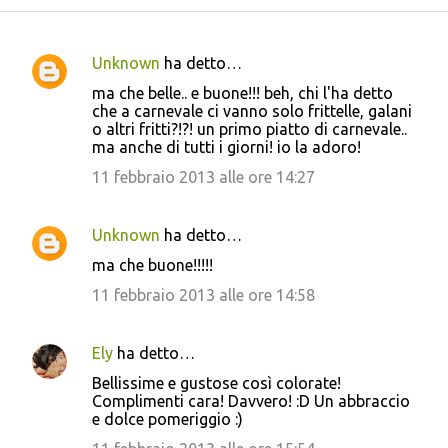
Unknown
ha detto…
C
ma che belle.. e buone!!! beh, chi l'ha detto
o
che a carnevale ci vanno solo frittelle, galani
o altri fritti?!?! un primo piatto di carnevale..
m
ma anche di tutti i giorni! io la adoro!
m
11 febbraio 2013 alle ore 14:27
e
n
Unknown
ha detto…
t
ma che buone!!!!!
i
11 febbraio 2013 alle ore 14:58
Ely
ha detto…
Bellissime e gustose così colorate!
Complimenti cara! Davvero! :D Un abbraccio
e dolce pomeriggio :)