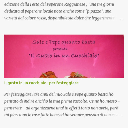
edizione della Festa del Peperone Roggianese , una tre giorni
dedicata al peperone locale noto anche come "pipazza", una
varietà dal colore rosso, disponibile sia dolce che leggermente
piccante, inserito dal Ministero delle Politiche Agricole Alimentari
e Forestali nella lista dei Prodotti Agroalimentari Tradizionali
(Pat) della Calabria. Un ingrediente versatile in cucina, utilizzato
fresco o essiccato in ricette della tradizione o in piatti innovativi.
Durante la prima serata dell'evento abbiamo avuto prova della
versatilità di questo ingrediente durante il "2° Concorso
Gastronomico di piatti a base di peperone Roggianese" ideato da
Gina Santagata , presidente dell'associazione Mongolfiera, che ha
visto coinvolte tante associazioni attive sul territorio che hanno
Il gusto in un cucchiaio...per festeggiare
voluto partecipare presentando un loro piatto a base di peperone.
Da giurata del concorso insieme agli chef Francesco Luci e ...
Per festeggiare i tre anni del mio Sale e Pepe quanto basta ho
pensato di indire anch'io la mia prima raccolta. Ce ne ho messo -
penserete - ad organizzarne una! In effetti torto non avete, però
mi piacciono le cose fatte bene ed ho sempre pensato di non essere
all'altezza, non che adesso lo sia ma mi sono proprio buttata