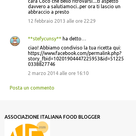
cara Cocò che bello ritrovarsi.....ti aspetto
davvero a salutiamoci...per ora ti lascio un
abbraccio a presto
12 febbraio 2013 alle ore 22:29
**stefycunsy**
ha detto…
ciao! Abbiamo condiviso la tua ricetta qui:
https://www.facebook.com/permalink.php?
story_fbid=10201904447225953&id=51225
0338827746
2 marzo 2014 alle ore 16:10
Posta un commento
ASSOCIAZIONE ITALIANA FOOD BLOGGER