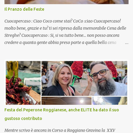
Il Pranzo delle Feste
Cuocapercaso : Ciao Coco come stai? CoCo :ciao Cuocapercaso!
molto bene, grazie e tu? ti sei ripresa dalla memorabile Cena delle
Streghe? Cuocapercaso : Si, si va tutto bene… non posso ancora
credere a quanta gente abbia preso parte a quella bella cena
virtuale! CoCo : Eh già!! E adesso con le feste che arrivano chissà
che mangiate…a proposito Cuoca cosa prepari domenica per
pranzo, racconta un po'! Perchè io avrò ospiti e cerco degli spunti...
Cuocapercaso : A dire il vero domenica prossima non preparo
nulla perché vado al Pranzo Aziendale di fine anno organizzato dai
mie capi! CoCo : Pranzo aziendale? Una bella idea! Cuocapercaso :
si, è un modo per riunirsi tutti a fine anno e tirare le somme…
naturalmente mangiando tutti insieme, con grande convivialità!
CoCo : è naturale il cibo, come sappiamo bene, funziona spesso da
Festa del Peperone Roggianese, anche ELITE ha dato il suo
collante e anche nel lavoro riesce a creare spesso l’ambiente
gustoso contributo
favorevole per molte belle opportunità, non trovi? Cuocapercaso :
Si, concordo! …addirittura si dice...
Mentre scrivo è ancora in Corso a Roggiano Gravina la XXV