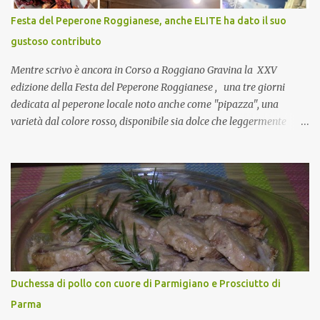
CoCo : è naturale il cibo, come sappiamo bene, funziona spesso da
Festa del Peperone Roggianese, anche ELITE ha dato il suo
collante e anche nel lavoro riesce a creare spesso l’ambiente
gustoso contributo
favorevole per molte belle opportunità, non trovi? Cuocapercaso :
Si, concordo! …addirittura si dice...
Mentre scrivo è ancora in Corso a Roggiano Gravina la XXV
edizione della Festa del Peperone Roggianese , una tre giorni
dedicata al peperone locale noto anche come "pipazza", una
varietà dal colore rosso, disponibile sia dolce che leggermente
piccante, inserito dal Ministero delle Politiche Agricole Alimentari
e Forestali nella lista dei Prodotti Agroalimentari Tradizionali
(Pat) della Calabria. Un ingrediente versatile in cucina, utilizzato
fresco o essiccato in ricette della tradizione o in piatti innovativi.
Durante la prima serata dell'evento abbiamo avuto prova della
versatilità di questo ingrediente durante il "2° Concorso
Gastronomico di piatti a base di peperone Roggianese" ideato da
Gina Santagata , presidente dell'associazione Mongolfiera, che ha
visto coinvolte tante associazioni attive sul territorio che hanno
Duchessa di pollo con cuore di Parmigiano e Prosciutto di
voluto partecipare presentando un loro piatto a base di peperone.
Parma
Da giurata del concorso insieme agli chef Francesco Luci e ...