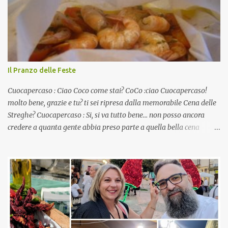
Il Pranzo delle Feste
Cuocapercaso : Ciao Coco come stai? CoCo :ciao Cuocapercaso!
molto bene, grazie e tu? ti sei ripresa dalla memorabile Cena delle
Streghe? Cuocapercaso : Si, si va tutto bene… non posso ancora
credere a quanta gente abbia preso parte a quella bella cena
virtuale! CoCo : Eh già!! E adesso con le feste che arrivano chissà
che mangiate…a proposito Cuoca cosa prepari domenica per
pranzo, racconta un po'! Perchè io avrò ospiti e cerco degli spunti...
Cuocapercaso : A dire il vero domenica prossima non preparo
nulla perché vado al Pranzo Aziendale di fine anno organizzato dai
mie capi! CoCo : Pranzo aziendale? Una bella idea! Cuocapercaso :
si, è un modo per riunirsi tutti a fine anno e tirare le somme…
naturalmente mangiando tutti insieme, con grande convivialità!