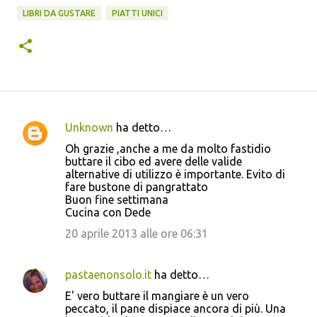
LIBRI DA GUSTARE
PIATTI UNICI
Unknown
ha detto…
C
Oh grazie ,anche a me da molto fastidio
o
buttare il cibo ed avere delle valide
alternative di utilizzo è importante. Evito di
m
fare bustone di pangrattato
m
Buon fine settimana
Cucina con Dede
e
20 aprile 2013 alle ore 06:31
n
t
i
pastaenonsolo.it
ha detto…
E' vero buttare il mangiare è un vero
peccato, il pane dispiace ancora di più. Una