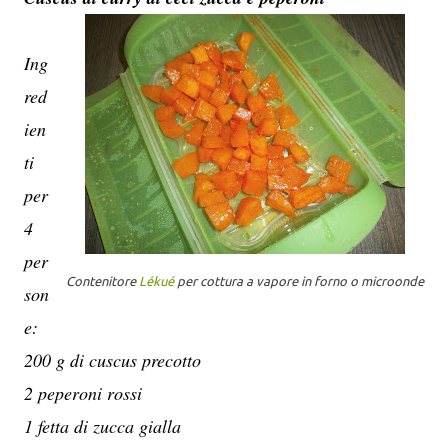
Ing
red
ien
ti
per
4
per
Contenitore
Lékué
per cottura a vapore in forno o microonde
son
e:
200 g di cuscus precotto
2 peperoni rossi
1 fetta di zucca gialla