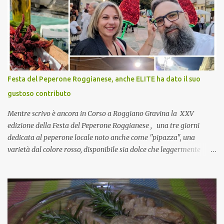
pranzo, racconta un po'! Perchè io avrò ospiti e cerco degli spunti...
Cuocapercaso : A dire il vero domenica prossima non preparo
nulla perché vado al Pranzo Aziendale di fine anno organizzato dai
mie capi! CoCo : Pranzo aziendale? Una bella idea! Cuocapercaso :
si, è un modo per riunirsi tutti a fine anno e tirare le somme…
naturalmente mangiando tutti insieme, con grande convivialità!
CoCo : è naturale il cibo, come sappiamo bene, funziona spesso da
Festa del Peperone Roggianese, anche ELITE ha dato il suo
collante e anche nel lavoro riesce a creare spesso l’ambiente
gustoso contributo
favorevole per molte belle opportunità, non trovi? Cuocapercaso :
Si, concordo! …addirittura si dice...
Mentre scrivo è ancora in Corso a Roggiano Gravina la XXV
edizione della Festa del Peperone Roggianese , una tre giorni
dedicata al peperone locale noto anche come "pipazza", una
varietà dal colore rosso, disponibile sia dolce che leggermente
piccante, inserito dal Ministero delle Politiche Agricole Alimentari
e Forestali nella lista dei Prodotti Agroalimentari Tradizionali
(Pat) della Calabria. Un ingrediente versatile in cucina, utilizzato
fresco o essiccato in ricette della tradizione o in piatti innovativi.
Durante la prima serata dell'evento abbiamo avuto prova della
versatilità di questo ingrediente durante il "2° Concorso