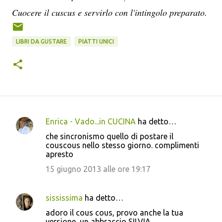
Cuocere il cuscus e servirlo con l'intingolo preparato.
LIBRI DA GUSTARE
PIATTI UNICI
Enrica - Vado...in CUCINA
ha detto…
C
che sincronismo quello di postare il
o
couscous nello stesso giorno. complimenti
apresto
m
m
15 giugno 2013 alle ore 19:17
e
n
sississima
ha detto…
t
adoro il cous cous, provo anche la tua
versione, un abbraccio SILVIA