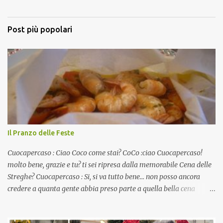
Post più popolari
Il Pranzo delle Feste
Cuocapercaso : Ciao Coco come stai? CoCo :ciao Cuocapercaso!
molto bene, grazie e tu? ti sei ripresa dalla memorabile Cena delle
Streghe? Cuocapercaso : Si, si va tutto bene… non posso ancora
credere a quanta gente abbia preso parte a quella bella cena
virtuale! CoCo : Eh già!! E adesso con le feste che arrivano chissà
che mangiate…a proposito Cuoca cosa prepari domenica per