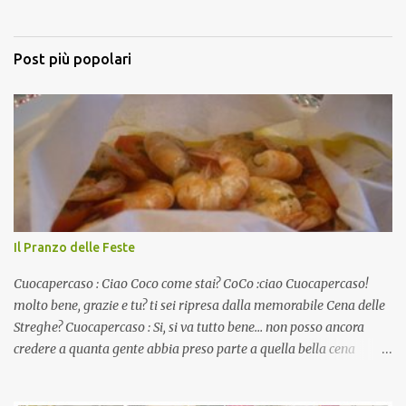
Post più popolari
Il Pranzo delle Feste
Cuocapercaso : Ciao Coco come stai? CoCo :ciao Cuocapercaso!
molto bene, grazie e tu? ti sei ripresa dalla memorabile Cena delle
Streghe? Cuocapercaso : Si, si va tutto bene… non posso ancora
credere a quanta gente abbia preso parte a quella bella cena
virtuale! CoCo : Eh già!! E adesso con le feste che arrivano chissà
che mangiate…a proposito Cuoca cosa prepari domenica per