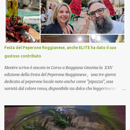
pranzo, racconta un po'! Perchè io avrò ospiti e cerco degli spunti...
Cuocapercaso : A dire il vero domenica prossima non preparo
nulla perché vado al Pranzo Aziendale di fine anno organizzato dai
mie capi! CoCo : Pranzo aziendale? Una bella idea! Cuocapercaso :
si, è un modo per riunirsi tutti a fine anno e tirare le somme…
naturalmente mangiando tutti insieme, con grande convivialità!
CoCo : è naturale il cibo, come sappiamo bene, funziona spesso da
Festa del Peperone Roggianese, anche ELITE ha dato il suo
collante e anche nel lavoro riesce a creare spesso l’ambiente
gustoso contributo
favorevole per molte belle opportunità, non trovi? Cuocapercaso :
Si, concordo! …addirittura si dice...
Mentre scrivo è ancora in Corso a Roggiano Gravina la XXV
edizione della Festa del Peperone Roggianese , una tre giorni
dedicata al peperone locale noto anche come "pipazza", una
varietà dal colore rosso, disponibile sia dolce che leggermente
piccante, inserito dal Ministero delle Politiche Agricole Alimentari
e Forestali nella lista dei Prodotti Agroalimentari Tradizionali
(Pat) della Calabria. Un ingrediente versatile in cucina, utilizzato
fresco o essiccato in ricette della tradizione o in piatti innovativi.
Durante la prima serata dell'evento abbiamo avuto prova della