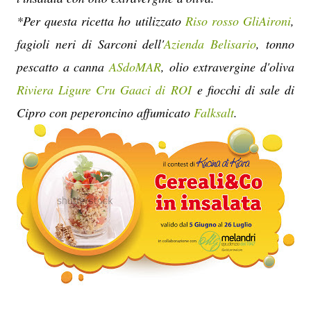
*Per questa ricetta ho utilizzato
Riso rosso GliAironi
,
fagioli neri di Sarconi dell'
Azienda Belisario
, tonno
pescatto a canna
ASdoMAR
, olio extravergine d'oliva
Riviera Ligure Cru Gaaci di ROI
e f
iocchi di sale di
Cipro con peperoncino affumicato
Falksalt
.