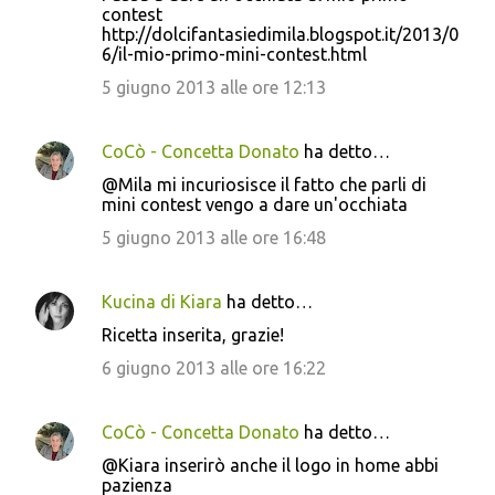
contest
m
http://dolcifantasiedimila.blogspot.it/2013/0
m
6/il-mio-primo-mini-contest.html
e
5 giugno 2013 alle ore 12:13
n
t
CoCò - Concetta Donato
ha detto…
i
@Mila mi incuriosisce il fatto che parli di
mini contest vengo a dare un'occhiata
5 giugno 2013 alle ore 16:48
Kucina di Kiara
ha detto…
Ricetta inserita, grazie!
6 giugno 2013 alle ore 16:22
CoCò - Concetta Donato
ha detto…
@Kiara inserirò anche il logo in home abbi
pazienza